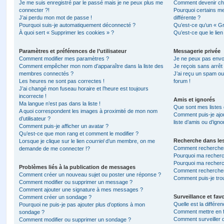
Je me suis enregistré par le passé mais je ne peux plus me
Comment devenir ch
connecter ?!
Pourquoi certains m
J’ai perdu mon mot de passe !
différente ?
Pourquoi suis-je automatiquement déconnecté ?
Qu’est-ce qu’un « Gr
À quoi sert « Supprimer les cookies » ?
Qu’est-ce que le lien
Paramètres et préférences de l’utilisateur
Messagerie privée
Comment modifier mes paramètres ?
Je ne peux pas envo
Comment empêcher mon nom d’apparaître dans la liste des
Je reçois sans arrêt
membres connectés ?
J’ai reçu un spam ou
Les heures ne sont pas correctes !
forum !
J’ai changé mon fuseau horaire et l’heure est toujours
incorrecte !
Amis et ignorés
Ma langue n’est pas dans la liste !
Que sont mes listes 
A quoi correspondent les images à proximité de mon nom
Comment puis-je ajou
d’utilisateur ?
liste d’amis ou d’igno
Comment puis-je afficher un avatar ?
Qu’est-ce que mon rang et comment le modifier ?
Recherche dans le
Lorsque je clique sur le lien
courriel
d’un membre, on me
Comment rechercher
demande de me connecter !?
Pourquoi ma recherc
Pourquoi ma recherc
Problèmes liés à la publication de messages
Comment recherche
Comment créer un nouveau sujet ou poster une réponse ?
Comment puis-je tro
Comment modifier ou supprimer un message ?
Comment ajouter une signature à mes messages ?
Surveillance et favo
Comment créer un sondage ?
Quelle est la différen
Pourquoi ne puis-je pas ajouter plus d’options à mon
Comment mettre en fa
sondage ?
Comment surveiller 
Comment modifier ou supprimer un sondage ?