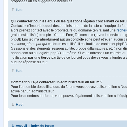
proposées ou en suggérer de nouvelles.
Haut
Qui contacter pour les abus ou les questions légales concernant ce for
Contactez n’importe lequel des administrateurs de la liste « L’équipe du fo
alors prenez contact avec le propriétaire du domaine (en faisant une
recher
gratuit est utilisé (exemple : Yahoo!, Free, f2s.com, etc.), avec le service d
phpBB Limited
n’a absolument aucun contrôle
et ne peut être, en aucun c
comment
,
où
ou
par qui
ce forum est utilisé. Il est inutile de contacter phpB
(cessions et désistements, responsabilité, propos diffamatoires, etc.)
non di
phpbb.com ou au logiciel phpBB lui-même. Si vous adressez un courriel a
l’utilisation
par une tierce partie
de ce logiciel vous devez vous attendre à 
aucune réponse du tout.
Haut
Comment puis-je contacter un administrateur du forum ?
Pour l’ensemble des utilisateurs du forum, vous pouvez utiliser le lien « Nous
activé par un administrateur.
Pour les membres du forum, vous pouvez également utiliser le lien « L’équi
Haut
Accueil
Index du forum