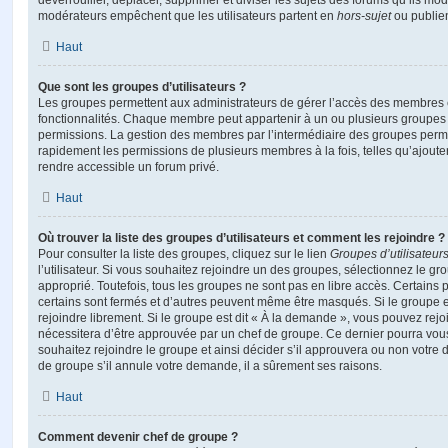
déverrouiller, déplacer, supprimer et diviser les sujets des forums qu’ils m
modérateurs empêchent que les utilisateurs partent en
hors-sujet
ou publien
Haut
Que sont les groupes d’utilisateurs ?
Les groupes permettent aux administrateurs de gérer l’accès des membres et
fonctionnalités. Chaque membre peut appartenir à un ou plusieurs groupes
permissions. La gestion des membres par l’intermédiaire des groupes perme
rapidement les permissions de plusieurs membres à la fois, telles qu’ajout
rendre accessible un forum privé.
Haut
Où trouver la liste des groupes d’utilisateurs et comment les rejoindre ?
Pour consulter la liste des groupes, cliquez sur le lien
Groupes d’utilisateur
l’utilisateur. Si vous souhaitez rejoindre un des groupes, sélectionnez le gr
approprié. Toutefois, tous les groupes ne sont pas en libre accès. Certains
certains sont fermés et d’autres peuvent même être masqués. Si le groupe es
rejoindre librement. Si le groupe est dit « À la demande », vous pouvez re
nécessitera d’être approuvée par un chef de groupe. Ce dernier pourra v
souhaitez rejoindre le groupe et ainsi décider s’il approuvera ou non votr
de groupe s’il annule votre demande, il a sûrement ses raisons.
Haut
Comment devenir chef de groupe ?