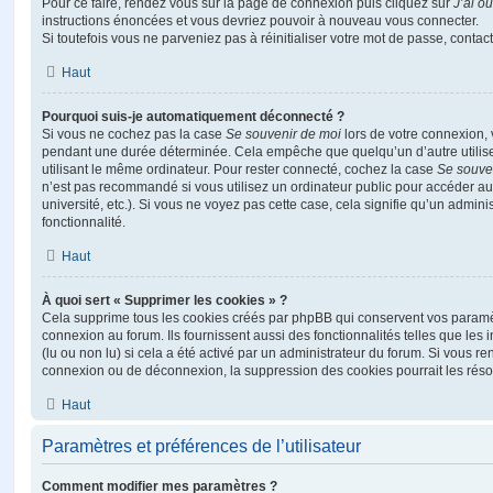
Pour ce faire, rendez vous sur la page de connexion puis cliquez sur
J’ai o
instructions énoncées et vous devriez pouvoir à nouveau vous connecter.
Si toutefois vous ne parveniez pas à réinitialiser votre mot de passe, contac
Haut
Pourquoi suis-je automatiquement déconnecté ?
Si vous ne cochez pas la case
Se souvenir de moi
lors de votre connexion,
pendant une durée déterminée. Cela empêche que quelqu’un d’autre utilise
utilisant le même ordinateur. Pour rester connecté, cochez la case
Se souve
n’est pas recommandé si vous utilisez un ordinateur public pour accéder au
université, etc.). Si vous ne voyez pas cette case, cela signifie qu’un admini
fonctionnalité.
Haut
À quoi sert « Supprimer les cookies » ?
Cela supprime tous les cookies créés par phpBB qui conservent vos paramètr
connexion au forum. Ils fournissent aussi des fonctionnalités telles que les
(lu ou non lu) si cela a été activé par un administrateur du forum. Si vous 
connexion ou de déconnexion, la suppression des cookies pourrait les réso
Haut
Paramètres et préférences de l’utilisateur
Comment modifier mes paramètres ?