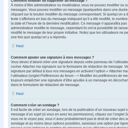
Comment modifier ou supprimer un message ?
À moins d’être administrateur ou modérateur, vous ne pouvez modifier ou 
messages. Vous pouvez modifier un message (quelquefois dans une durée l
cliquant sur le bouton
modifier
du message correspondant. Si quelqu’un a d
texte s’affichera en bas du message indiquant qu’il a été modifié, le nombre 
la date et l’heure de la dernière modification. Ce message n’apparaîtra pas
administrateur modifie le message, cependant ils ont la possibilité de laisse
modifié le message de leur propre initiative. Notez que les utilisateurs n
une fois que quelqu’un y a répondu.
Haut
Comment ajouter une signature à mes messages ?
Vous devez d’abord créer une signature depuis votre panneau de l’utilisate
cocher
Attacher ma signature
sur le formulaire de rédaction de message. Vo
signature par défaut à tous vos messages en activant l’option « Attacher ma
l’utilisateur (onglet
Préférences du forum --> Modifier les préférences de m
toujours empêcher une signature d’être ajoutée à un message en décochan
dans le formulaire de rédaction de message.
Haut
Comment créer un sondage ?
Il est facile de créer un sondage, lors de la publication d’un nouveau sujet 
message d’un sujet (si vous en avez les permissions), cliquez sur l’onglet
S
vous ne le voyez pas, vous n’avez probablement pas le droit de créer des so
sondage et au moins deux options possibles, saisissez une option par lig