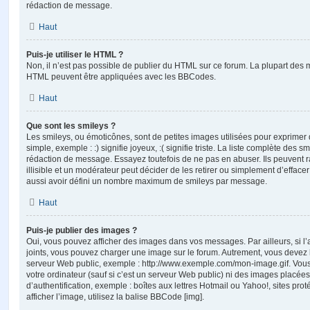
rédaction de message.
Haut
Puis-je utiliser le HTML ?
Non, il n’est pas possible de publier du HTML sur ce forum. La plupart des 
HTML peuvent être appliquées avec les BBCodes.
Haut
Que sont les smileys ?
Les smileys, ou émoticônes, sont de petites images utilisées pour exprime
simple, exemple : :) signifie joyeux, :( signifie triste. La liste complète des s
rédaction de message. Essayez toutefois de ne pas en abuser. Ils peuvent
illisible et un modérateur peut décider de les retirer ou simplement d’efface
aussi avoir défini un nombre maximum de smileys par message.
Haut
Puis-je publier des images ?
Oui, vous pouvez afficher des images dans vos messages. Par ailleurs, si l’a
joints, vous pouvez charger une image sur le forum. Autrement, vous devez 
serveur Web public, exemple : http://www.exemple.com/mon-image.gif. Vou
votre ordinateur (sauf si c’est un serveur Web public) ni des images placé
d’authentification, exemple : boîtes aux lettres Hotmail ou Yahoo!, sites pro
afficher l’image, utilisez la balise BBCode [img].