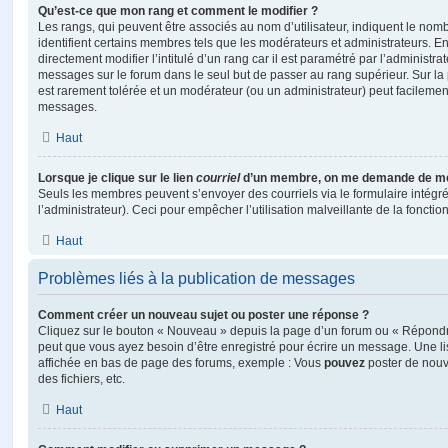
Qu’est-ce que mon rang et comment le modifier ?
Les rangs, qui peuvent être associés au nom d’utilisateur, indiquent le n
identifient certains membres tels que les modérateurs et administrateurs. 
directement modifier l’intitulé d’un rang car il est paramétré par l’administr
messages sur le forum dans le seul but de passer au rang supérieur. Sur la 
est rarement tolérée et un modérateur (ou un administrateur) peut facileme
messages.
Haut
Lorsque je clique sur le lien
courriel
d’un membre, on me demande de me
Seuls les membres peuvent s’envoyer des courriels via le formulaire intégré (
l’administrateur). Ceci pour empêcher l’utilisation malveillante de la fonctionn
Haut
Problèmes liés à la publication de messages
Comment créer un nouveau sujet ou poster une réponse ?
Cliquez sur le bouton « Nouveau » depuis la page d’un forum ou « Répondre 
peut que vous ayez besoin d’être enregistré pour écrire un message. Une li
affichée en bas de page des forums, exemple : Vous
pouvez
poster de nouv
des fichiers, etc.
Haut