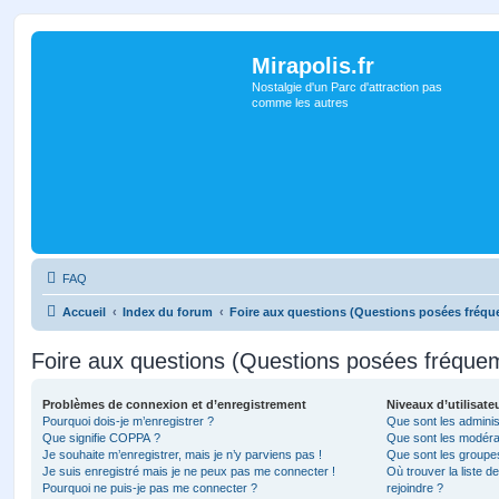
Mirapolis.fr
Nostalgie d'un Parc d'attraction pas
comme les autres
FAQ
Accueil
Index du forum
Foire aux questions (Questions posées fréq
Foire aux questions (Questions posées fréqu
Problèmes de connexion et d’enregistrement
Niveaux d’utilisate
Pourquoi dois-je m’enregistrer ?
Que sont les adminis
Que signifie COPPA ?
Que sont les modéra
Je souhaite m’enregistrer, mais je n’y parviens pas !
Que sont les groupes 
Je suis enregistré mais je ne peux pas me connecter !
Où trouver la liste d
Pourquoi ne puis-je pas me connecter ?
rejoindre ?