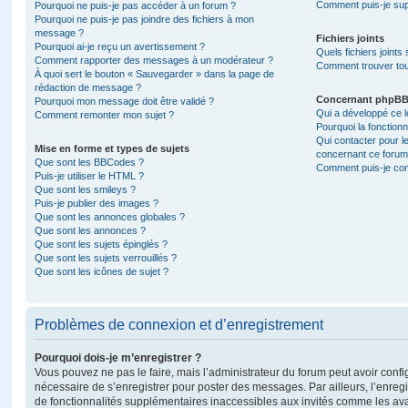
Comment puis-je sup
Pourquoi ne puis-je pas accéder à un forum ?
Pourquoi ne puis-je pas joindre des fichiers à mon
message ?
Fichiers joints
Pourquoi ai-je reçu un avertissement ?
Quels fichiers joints
Comment rapporter des messages à un modérateur ?
Comment trouver tous
À quoi sert le bouton « Sauvegarder » dans la page de
rédaction de message ?
Concernant phpB
Pourquoi mon message doit être validé ?
Qui a développé ce l
Comment remonter mon sujet ?
Pourquoi la fonctionn
Qui contacter pour l
Mise en forme et types de sujets
concernant ce forum
Que sont les BBCodes ?
Comment puis-je cont
Puis-je utiliser le HTML ?
Que sont les smileys ?
Puis-je publier des images ?
Que sont les annonces globales ?
Que sont les annonces ?
Que sont les sujets épinglés ?
Que sont les sujets verrouillés ?
Que sont les icônes de sujet ?
Problèmes de connexion et d’enregistrement
Pourquoi dois-je m’enregistrer ?
Vous pouvez ne pas le faire, mais l’administrateur du forum peut avoir configu
nécessaire de s’enregistrer pour poster des messages. Par ailleurs, l’enreg
de fonctionnalités supplémentaires inaccessibles aux invités comme les av