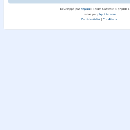
Développé par
phpBB
® Forum Software © phpBB L
Traduit par
phpBB-fr.com
Confidentialité
|
Conditions