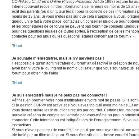
COPPA (ou
Children’s Online Privacy Protection Act
de 1998) est une loi aux
Internet pouvant recueillir des informations de mineurs de moins de 13 ans
écrit des parents (ou d’un tuteur légal) pour la collecte de ces informations 
moins de 13 ans. Si vous n’êtes pas sûr que cela s’applique à vous, lorsqu
quelqu’un le fait à votre place, contactez un conseiller juridique pour obte
et les propriétaires de ce forum ne peuvent pas fournir de conseils juridique
pour des questions légales de toutes sortes, à l’exception de celles mentio
contacter pour les abus ou les questions légales concernant ce forum ? ».
Haut
Je souhaite m’enregistrer, mais je n’y parviens pas !
Il est possible qu’un administrateur du forum ait désactivé la création de 
avoir banni votre IP ou interdit le nom d’utilisateur que vous souhaitez utili
forum pour obtenir de l’aide.
Haut
Je suis enregistré mais je ne peux pas me connecter !
Vérifiez, en premier, votre nom d’utilisateur et votre mot de passe. S’ils sont c
Si la gestion COPPA est active et si vous avez indiqué avoir moins de 13 ans
vous devrez suivre les instructions reçues par courriel. Certains forums pe
nouvelle création de compte soit activée par vous-même ou par un administ
connecter. Cette information est indiquée lors de l’enregistrement. Si vous a
instructions.
Si vous n’avez pas reçu de courriel, il se peut que vous ayez fourni une adre
été traité par un filtre anti-spam. Si vous êtes sûr de l’adresse courriel fourn