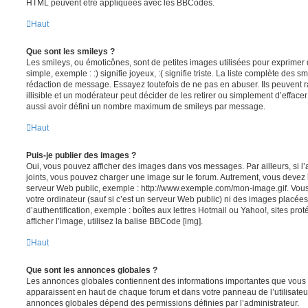
HTML peuvent être appliquées avec les BBCodes.
Haut
Que sont les smileys ?
Les smileys, ou émoticônes, sont de petites images utilisées pour exprime
simple, exemple : :) signifie joyeux, :( signifie triste. La liste complète des s
rédaction de message. Essayez toutefois de ne pas en abuser. Ils peuvent
illisible et un modérateur peut décider de les retirer ou simplement d’efface
aussi avoir défini un nombre maximum de smileys par message.
Haut
Puis-je publier des images ?
Oui, vous pouvez afficher des images dans vos messages. Par ailleurs, si l’a
joints, vous pouvez charger une image sur le forum. Autrement, vous devez 
serveur Web public, exemple : http://www.exemple.com/mon-image.gif. Vou
votre ordinateur (sauf si c’est un serveur Web public) ni des images placé
d’authentification, exemple : boîtes aux lettres Hotmail ou Yahoo!, sites pro
afficher l’image, utilisez la balise BBCode [img].
Haut
Que sont les annonces globales ?
Les annonces globales contiennent des informations importantes que vous d
apparaissent en haut de chaque forum et dans votre panneau de l’utilisateur
annonces globales dépend des permissions définies par l’administrateur.