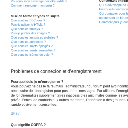
Concernant phpB
Pourquoi mon message doit être validé ?
Qui a développé ce l
Comment remonter mon sujet ?
Pourquoi la fonctionn
Qui contacter pour l
Mise en forme et types de sujets
concernant ce forum
Que sont les BBCodes ?
Comment puis-je cont
Puis-je utiliser le HTML ?
Que sont les smileys ?
Puis-je publier des images ?
Que sont les annonces globales ?
Que sont les annonces ?
Que sont les sujets épinglés ?
Que sont les sujets verrouillés ?
Que sont les icônes de sujet ?
Problèmes de connexion et d’enregistrement
Pourquoi dois-je m’enregistrer ?
Vous pouvez ne pas le faire, mais l’administrateur du forum peut avoir configu
nécessaire de s’enregistrer pour poster des messages. Par ailleurs, l’enreg
de fonctionnalités supplémentaires inaccessibles aux invités comme les av
privée, l’envoi de courriels aux autres membres, l’adhésion à des groupes, 
rapide et vivement conseillée.
Haut
Que signifie COPPA ?