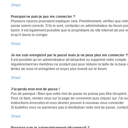
Haut
Pourquoi ne puis-je pas me connecter ?
Plusieurs raisons pourraient expliquer cela. Premièrement, vérifiez que votre
passe soient corrects. S’ils le sont, contactez un administrateur du forum po
banni. Il est également possible que le propriétaire du site Internet ait une 
et qu’il devra la corriger.
Haut
Je me suis enregistré par le passé mais je ne peux plus me connecter ?
Il est possible qu’un administrateur ait désactivé ou supprimé votre compte. 
régulièrement les membres ne postant pas pour réduire la taille de la base 
tentez de vous ré-enregistrer et soyez plus investi sur le forum.
Haut
J’ai perdu mon mot de passe !
Pas de panique ! Bien que votre mot de passe ne puisse pas être récupéré, il 
Pour ce faire, rendez vous sur la page de connexion puis cliquez sur
J’ai o
instructions énoncées et vous devriez pouvoir à nouveau vous connecter.
Si toutefois vous ne parveniez pas à réinitialiser votre mot de passe, contac
Haut
Pourquoi suis-je automatiquement déconnecté ?