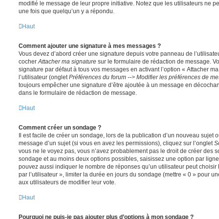
modifié le message de leur propre initiative. Notez que les utilisateurs n
une fois que quelqu’un y a répondu.
Haut
Comment ajouter une signature à mes messages ?
Vous devez d’abord créer une signature depuis votre panneau de l’utilisate
cocher
Attacher ma signature
sur le formulaire de rédaction de message. Vo
signature par défaut à tous vos messages en activant l’option « Attacher ma
l’utilisateur (onglet
Préférences du forum --> Modifier les préférences de m
toujours empêcher une signature d’être ajoutée à un message en décochan
dans le formulaire de rédaction de message.
Haut
Comment créer un sondage ?
Il est facile de créer un sondage, lors de la publication d’un nouveau sujet 
message d’un sujet (si vous en avez les permissions), cliquez sur l’onglet
S
vous ne le voyez pas, vous n’avez probablement pas le droit de créer des so
sondage et au moins deux options possibles, saisissez une option par lig
pouvez aussi indiquer le nombre de réponses qu’un utilisateur peut choisir 
par l’utilisateur », limiter la durée en jours du sondage (mettre « 0 » pour un
aux utilisateurs de modifier leur vote.
Haut
Pourquoi ne puis-je pas ajouter plus d’options à mon sondage ?