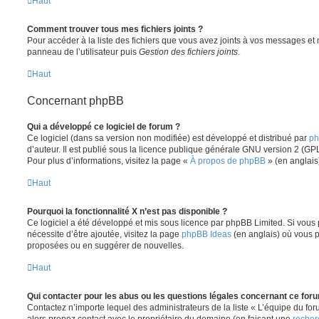
Haut
Comment trouver tous mes fichiers joints ?
Pour accéder à la liste des fichiers que vous avez joints à vos messages et
panneau de l’utilisateur puis
Gestion des fichiers joints
.
Haut
Concernant phpBB
Qui a développé ce logiciel de forum ?
Ce logiciel (dans sa version non modifiée) est développé et distribué par
ph
d’auteur. Il est publié sous la licence publique générale GNU version 2 (GPL-
Pour plus d’informations, visitez la page «
À propos de phpBB
» (en anglais
Haut
Pourquoi la fonctionnalité X n’est pas disponible ?
Ce logiciel a été développé et mis sous licence par phpBB Limited. Si vous
nécessite d’être ajoutée, visitez la page
phpBB Ideas
(en anglais) où vous 
proposées ou en suggérer de nouvelles.
Haut
Qui contacter pour les abus ou les questions légales concernant ce for
Contactez n’importe lequel des administrateurs de la liste « L’équipe du fo
alors prenez contact avec le propriétaire du domaine (en faisant une
recher