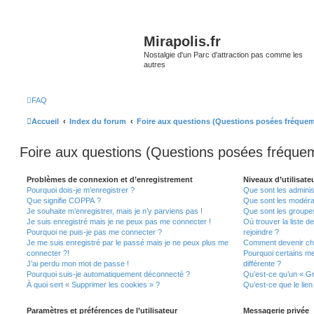
Mirapolis.fr
Nostalgie d'un Parc d'attraction pas comme les
autres
FAQ
Accueil
Index du forum
Foire aux questions (Questions posées fréque
Foire aux questions (Questions posées fréqu
Problèmes de connexion et d’enregistrement
Niveaux d’utilisate
Pourquoi dois-je m’enregistrer ?
Que sont les adminis
Que signifie COPPA ?
Que sont les modéra
Je souhaite m’enregistrer, mais je n’y parviens pas !
Que sont les groupes 
Je suis enregistré mais je ne peux pas me connecter !
Où trouver la liste d
Pourquoi ne puis-je pas me connecter ?
rejoindre ?
Je me suis enregistré par le passé mais je ne peux plus me
Comment devenir ch
connecter ?!
Pourquoi certains m
J’ai perdu mon mot de passe !
différente ?
Pourquoi suis-je automatiquement déconnecté ?
Qu’est-ce qu’un « Gr
À quoi sert « Supprimer les cookies » ?
Qu’est-ce que le lien
Paramètres et préférences de l’utilisateur
Messagerie privée