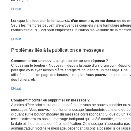
Haut
Lorsque je clique sur le lien
courriel
d’un membre, on me demande de me
Seuls les membres peuvent s’envoyer des courriels via le formulaire intégré (
l’administrateur). Ceci pour empêcher l’utilisation malveillante de la fonctionn
Haut
Problèmes liés à la publication de messages
Comment créer un nouveau sujet ou poster une réponse ?
Cliquez sur le bouton « Nouveau » depuis la page d’un forum ou « Répondre 
peut que vous ayez besoin d’être enregistré pour écrire un message. Une li
affichée en bas de page des forums, exemple : Vous
pouvez
poster de nouv
des fichiers, etc.
Haut
Comment modifier ou supprimer un message ?
À moins d’être administrateur ou modérateur, vous ne pouvez modifier ou 
messages. Vous pouvez modifier un message (quelquefois dans une durée l
cliquant sur le bouton
modifier
du message correspondant. Si quelqu’un a d
texte s’affichera en bas du message indiquant qu’il a été modifié, le nombre 
la date et l’heure de la dernière modification. Ce message n’apparaîtra pas
administrateur modifie le message, cependant ils ont la possibilité de laisse