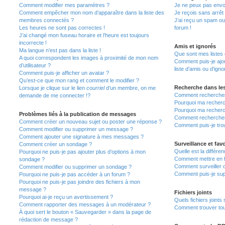
Comment modifier mes paramètres ?
Je ne peux pas envo
Comment empêcher mon nom d’apparaître dans la liste des
Je reçois sans arrêt
membres connectés ?
J’ai reçu un spam ou
Les heures ne sont pas correctes !
forum !
J’ai changé mon fuseau horaire et l’heure est toujours
incorrecte !
Amis et ignorés
Ma langue n’est pas dans la liste !
Que sont mes listes 
A quoi correspondent les images à proximité de mon nom
Comment puis-je ajou
d’utilisateur ?
liste d’amis ou d’igno
Comment puis-je afficher un avatar ?
Qu’est-ce que mon rang et comment le modifier ?
Recherche dans le
Lorsque je clique sur le lien
courriel
d’un membre, on me
Comment rechercher
demande de me connecter !?
Pourquoi ma recherc
Pourquoi ma recherc
Problèmes liés à la publication de messages
Comment recherche
Comment créer un nouveau sujet ou poster une réponse ?
Comment puis-je tro
Comment modifier ou supprimer un message ?
Comment ajouter une signature à mes messages ?
Surveillance et favo
Comment créer un sondage ?
Quelle est la différen
Pourquoi ne puis-je pas ajouter plus d’options à mon
Comment mettre en fa
sondage ?
Comment surveiller 
Comment modifier ou supprimer un sondage ?
Comment puis-je sup
Pourquoi ne puis-je pas accéder à un forum ?
Pourquoi ne puis-je pas joindre des fichiers à mon
message ?
Fichiers joints
Pourquoi ai-je reçu un avertissement ?
Quels fichiers joints
Comment rapporter des messages à un modérateur ?
Comment trouver tous
À quoi sert le bouton « Sauvegarder » dans la page de
rédaction de message ?