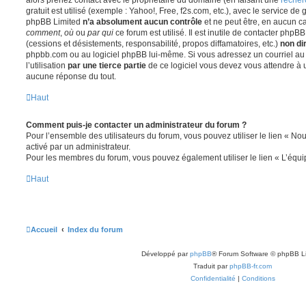
gratuit est utilisé (exemple : Yahoo!, Free, f2s.com, etc.), avec le service d
phpBB Limited
n’a absolument aucun contrôle
et ne peut être, en aucun c
comment
,
où
ou
par qui
ce forum est utilisé. Il est inutile de contacter phpB
(cessions et désistements, responsabilité, propos diffamatoires, etc.)
non di
phpbb.com ou au logiciel phpBB lui-même. Si vous adressez un courriel a
l’utilisation
par une tierce partie
de ce logiciel vous devez vous attendre à 
aucune réponse du tout.
Haut
Comment puis-je contacter un administrateur du forum ?
Pour l’ensemble des utilisateurs du forum, vous pouvez utiliser le lien « Nous
activé par un administrateur.
Pour les membres du forum, vous pouvez également utiliser le lien « L’équi
Haut
Accueil
Index du forum
Développé par
phpBB
® Forum Software © phpBB L
Traduit par
phpBB-fr.com
Confidentialité
|
Conditions