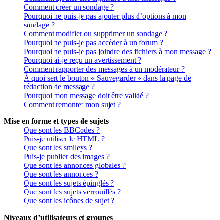
Comment créer un sondage ?
Pourquoi ne puis-je pas ajouter plus d’options à mon
sondage ?
Comment modifier ou supprimer un sondage ?
Pourquoi ne puis-je pas accéder à un forum ?
Pourquoi ne puis-je pas joindre des fichiers à mon message ?
Pourquoi ai-je reçu un avertissement ?
Comment rapporter des messages à un modérateur ?
À quoi sert le bouton « Sauvegarder » dans la page de
rédaction de message ?
Pourquoi mon message doit être validé ?
Comment remonter mon sujet ?
Mise en forme et types de sujets
Que sont les BBCodes ?
Puis-je utiliser le HTML ?
Que sont les smileys ?
Puis-je publier des images ?
Que sont les annonces globales ?
Que sont les annonces ?
Que sont les sujets épinglés ?
Que sont les sujets verrouillés ?
Que sont les icônes de sujet ?
Niveaux d’utilisateurs et groupes