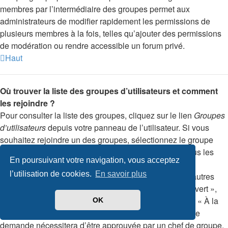
membres par l’intermédiaire des groupes permet aux
administrateurs de modifier rapidement les permissions de
plusieurs membres à la fois, telles qu’ajouter des permissions
de modération ou rendre accessible un forum privé.
Haut
Où trouver la liste des groupes d’utilisateurs et comment
les rejoindre ?
Pour consulter la liste des groupes, cliquez sur le lien
Groupes
d’utilisateurs
depuis votre panneau de l’utilisateur. Si vous
souhaitez rejoindre un des groupes, sélectionnez le groupe
désiré et cliquez sur le bouton approprié. Toutefois, tous les
En poursuivant votre navigation, vous acceptez
groupes ne sont pas en libre accès. Certains peuvent
l’utilisation de cookies.
En savoir plus
nécessiter une approbation, certains sont fermés et d’autres
peuvent même être masqués. Si le groupe est dit « Ouvert »,
vous pouvez le rejoindre librement. Si le groupe est dit « À la
OK
demande », vous pouvez rejoindre le groupe mais votre
demande nécessitera d’être approuvée par un chef de groupe.