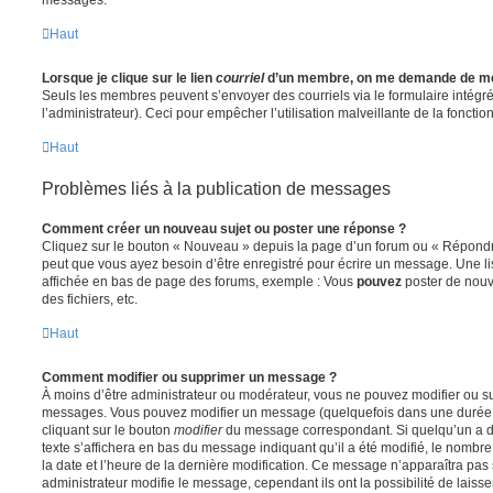
Haut
Lorsque je clique sur le lien
courriel
d’un membre, on me demande de me
Seuls les membres peuvent s’envoyer des courriels via le formulaire intégré (
l’administrateur). Ceci pour empêcher l’utilisation malveillante de la fonctionn
Haut
Problèmes liés à la publication de messages
Comment créer un nouveau sujet ou poster une réponse ?
Cliquez sur le bouton « Nouveau » depuis la page d’un forum ou « Répondre 
peut que vous ayez besoin d’être enregistré pour écrire un message. Une li
affichée en bas de page des forums, exemple : Vous
pouvez
poster de nouv
des fichiers, etc.
Haut
Comment modifier ou supprimer un message ?
À moins d’être administrateur ou modérateur, vous ne pouvez modifier ou 
messages. Vous pouvez modifier un message (quelquefois dans une durée l
cliquant sur le bouton
modifier
du message correspondant. Si quelqu’un a d
texte s’affichera en bas du message indiquant qu’il a été modifié, le nombre 
la date et l’heure de la dernière modification. Ce message n’apparaîtra pas
administrateur modifie le message, cependant ils ont la possibilité de laisse