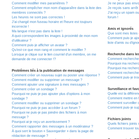
Comment modifier mes paramètres ?
Je ne peux pas envo
Comment empêcher mon nom d’apparaître dans la liste des
Je reçois sans arrêt
membres connectés ?
J’ai reçu un spam ou
Les heures ne sont pas correctes !
forum !
J’ai changé mon fuseau horaire et l’heure est toujours
incorrecte !
Amis et ignorés
Ma langue n’est pas dans la liste !
Que sont mes listes 
A quoi correspondent les images à proximité de mon nom
Comment puis-je ajou
d’utilisateur ?
liste d’amis ou d’igno
Comment puis-je afficher un avatar ?
Qu’est-ce que mon rang et comment le modifier ?
Recherche dans le
Lorsque je clique sur le lien
courriel
d’un membre, on me
Comment rechercher
demande de me connecter !?
Pourquoi ma recherc
Pourquoi ma recherc
Problèmes liés à la publication de messages
Comment recherche
Comment créer un nouveau sujet ou poster une réponse ?
Comment puis-je tro
Comment modifier ou supprimer un message ?
Comment ajouter une signature à mes messages ?
Surveillance et favo
Comment créer un sondage ?
Quelle est la différen
Pourquoi ne puis-je pas ajouter plus d’options à mon
Comment mettre en fa
sondage ?
Comment surveiller 
Comment modifier ou supprimer un sondage ?
Comment puis-je sup
Pourquoi ne puis-je pas accéder à un forum ?
Pourquoi ne puis-je pas joindre des fichiers à mon
message ?
Fichiers joints
Pourquoi ai-je reçu un avertissement ?
Quels fichiers joints
Comment rapporter des messages à un modérateur ?
Comment trouver tous
À quoi sert le bouton « Sauvegarder » dans la page de
rédaction de message ?