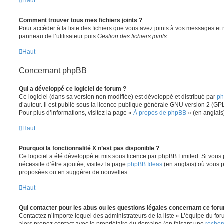
Haut
Comment trouver tous mes fichiers joints ?
Pour accéder à la liste des fichiers que vous avez joints à vos messages et
panneau de l’utilisateur puis
Gestion des fichiers joints
.
Haut
Concernant phpBB
Qui a développé ce logiciel de forum ?
Ce logiciel (dans sa version non modifiée) est développé et distribué par
ph
d’auteur. Il est publié sous la licence publique générale GNU version 2 (GPL-
Pour plus d’informations, visitez la page «
À propos de phpBB
» (en anglais
Haut
Pourquoi la fonctionnalité X n’est pas disponible ?
Ce logiciel a été développé et mis sous licence par phpBB Limited. Si vous
nécessite d’être ajoutée, visitez la page
phpBB Ideas
(en anglais) où vous 
proposées ou en suggérer de nouvelles.
Haut
Qui contacter pour les abus ou les questions légales concernant ce for
Contactez n’importe lequel des administrateurs de la liste « L’équipe du fo
alors prenez contact avec le propriétaire du domaine (en faisant une
recher