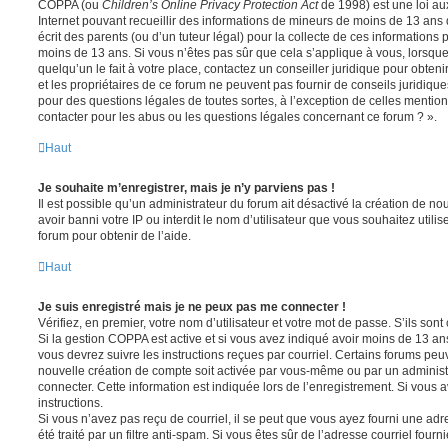
COPPA (ou
Children’s Online Privacy Protection Act
de 1998) est une loi aux
Internet pouvant recueillir des informations de mineurs de moins de 13 ans
écrit des parents (ou d’un tuteur légal) pour la collecte de ces informations 
moins de 13 ans. Si vous n’êtes pas sûr que cela s’applique à vous, lorsqu
quelqu’un le fait à votre place, contactez un conseiller juridique pour obte
et les propriétaires de ce forum ne peuvent pas fournir de conseils juridique
pour des questions légales de toutes sortes, à l’exception de celles mentio
contacter pour les abus ou les questions légales concernant ce forum ? ».
Haut
Je souhaite m’enregistrer, mais je n’y parviens pas !
Il est possible qu’un administrateur du forum ait désactivé la création de 
avoir banni votre IP ou interdit le nom d’utilisateur que vous souhaitez utili
forum pour obtenir de l’aide.
Haut
Je suis enregistré mais je ne peux pas me connecter !
Vérifiez, en premier, votre nom d’utilisateur et votre mot de passe. S’ils sont c
Si la gestion COPPA est active et si vous avez indiqué avoir moins de 13 ans
vous devrez suivre les instructions reçues par courriel. Certains forums pe
nouvelle création de compte soit activée par vous-même ou par un administ
connecter. Cette information est indiquée lors de l’enregistrement. Si vous a
instructions.
Si vous n’avez pas reçu de courriel, il se peut que vous ayez fourni une adre
été traité par un filtre anti-spam. Si vous êtes sûr de l’adresse courriel fourn