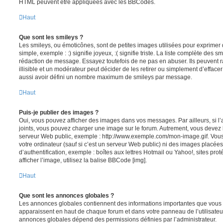
HTML peuvent être appliquées avec les BBCodes.
Haut
Que sont les smileys ?
Les smileys, ou émoticônes, sont de petites images utilisées pour exprime
simple, exemple : :) signifie joyeux, :( signifie triste. La liste complète des s
rédaction de message. Essayez toutefois de ne pas en abuser. Ils peuvent
illisible et un modérateur peut décider de les retirer ou simplement d’efface
aussi avoir défini un nombre maximum de smileys par message.
Haut
Puis-je publier des images ?
Oui, vous pouvez afficher des images dans vos messages. Par ailleurs, si l’a
joints, vous pouvez charger une image sur le forum. Autrement, vous devez 
serveur Web public, exemple : http://www.exemple.com/mon-image.gif. Vou
votre ordinateur (sauf si c’est un serveur Web public) ni des images placé
d’authentification, exemple : boîtes aux lettres Hotmail ou Yahoo!, sites pro
afficher l’image, utilisez la balise BBCode [img].
Haut
Que sont les annonces globales ?
Les annonces globales contiennent des informations importantes que vous d
apparaissent en haut de chaque forum et dans votre panneau de l’utilisateur
annonces globales dépend des permissions définies par l’administrateur.