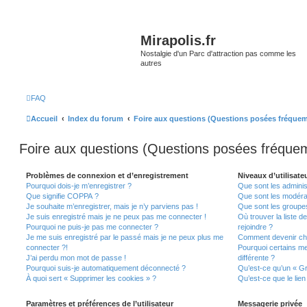
Mirapolis.fr
Nostalgie d'un Parc d'attraction pas comme les
autres
FAQ
Accueil
Index du forum
Foire aux questions (Questions posées fréque
Foire aux questions (Questions posées fréqu
Problèmes de connexion et d’enregistrement
Niveaux d’utilisate
Pourquoi dois-je m’enregistrer ?
Que sont les adminis
Que signifie COPPA ?
Que sont les modéra
Je souhaite m’enregistrer, mais je n’y parviens pas !
Que sont les groupes 
Je suis enregistré mais je ne peux pas me connecter !
Où trouver la liste d
Pourquoi ne puis-je pas me connecter ?
rejoindre ?
Je me suis enregistré par le passé mais je ne peux plus me
Comment devenir ch
connecter ?!
Pourquoi certains m
J’ai perdu mon mot de passe !
différente ?
Pourquoi suis-je automatiquement déconnecté ?
Qu’est-ce qu’un « Gr
À quoi sert « Supprimer les cookies » ?
Qu’est-ce que le lien
Paramètres et préférences de l’utilisateur
Messagerie privée