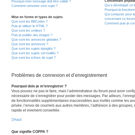
Concernant phpB
Pourquoi mon message doit être validé ?
Qui a développé ce l
Comment remonter mon sujet ?
Pourquoi la fonctionn
Qui contacter pour l
Mise en forme et types de sujets
concernant ce forum
Que sont les BBCodes ?
Comment puis-je cont
Puis-je utiliser le HTML ?
Que sont les smileys ?
Puis-je publier des images ?
Que sont les annonces globales ?
Que sont les annonces ?
Que sont les sujets épinglés ?
Que sont les sujets verrouillés ?
Que sont les icônes de sujet ?
Problèmes de connexion et d’enregistrement
Pourquoi dois-je m’enregistrer ?
Vous pouvez ne pas le faire, mais l’administrateur du forum peut avoir configu
nécessaire de s’enregistrer pour poster des messages. Par ailleurs, l’enreg
de fonctionnalités supplémentaires inaccessibles aux invités comme les av
privée, l’envoi de courriels aux autres membres, l’adhésion à des groupes, 
rapide et vivement conseillée.
Haut
Que signifie COPPA ?