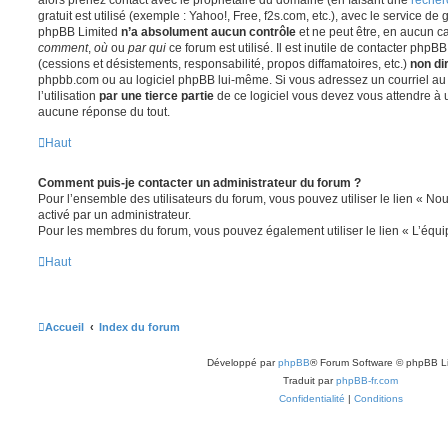
gratuit est utilisé (exemple : Yahoo!, Free, f2s.com, etc.), avec le service d
phpBB Limited
n’a absolument aucun contrôle
et ne peut être, en aucun c
comment
,
où
ou
par qui
ce forum est utilisé. Il est inutile de contacter phpB
(cessions et désistements, responsabilité, propos diffamatoires, etc.)
non di
phpbb.com ou au logiciel phpBB lui-même. Si vous adressez un courriel a
l’utilisation
par une tierce partie
de ce logiciel vous devez vous attendre à 
aucune réponse du tout.
Haut
Comment puis-je contacter un administrateur du forum ?
Pour l’ensemble des utilisateurs du forum, vous pouvez utiliser le lien « Nous
activé par un administrateur.
Pour les membres du forum, vous pouvez également utiliser le lien « L’équi
Haut
Accueil
Index du forum
Développé par
phpBB
® Forum Software © phpBB L
Traduit par
phpBB-fr.com
Confidentialité
|
Conditions