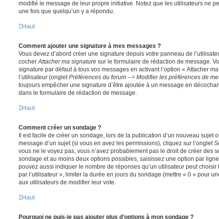
modifié le message de leur propre initiative. Notez que les utilisateurs n
une fois que quelqu’un y a répondu.
Haut
Comment ajouter une signature à mes messages ?
Vous devez d’abord créer une signature depuis votre panneau de l’utilisate
cocher
Attacher ma signature
sur le formulaire de rédaction de message. Vo
signature par défaut à tous vos messages en activant l’option « Attacher ma
l’utilisateur (onglet
Préférences du forum --> Modifier les préférences de m
toujours empêcher une signature d’être ajoutée à un message en décochan
dans le formulaire de rédaction de message.
Haut
Comment créer un sondage ?
Il est facile de créer un sondage, lors de la publication d’un nouveau sujet 
message d’un sujet (si vous en avez les permissions), cliquez sur l’onglet
S
vous ne le voyez pas, vous n’avez probablement pas le droit de créer des so
sondage et au moins deux options possibles, saisissez une option par lig
pouvez aussi indiquer le nombre de réponses qu’un utilisateur peut choisir 
par l’utilisateur », limiter la durée en jours du sondage (mettre « 0 » pour un
aux utilisateurs de modifier leur vote.
Haut
Pourquoi ne puis-je pas ajouter plus d’options à mon sondage ?