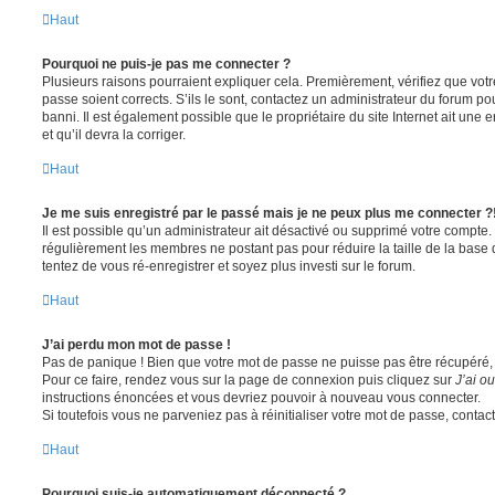
Haut
Pourquoi ne puis-je pas me connecter ?
Plusieurs raisons pourraient expliquer cela. Premièrement, vérifiez que votre
passe soient corrects. S’ils le sont, contactez un administrateur du forum po
banni. Il est également possible que le propriétaire du site Internet ait une 
et qu’il devra la corriger.
Haut
Je me suis enregistré par le passé mais je ne peux plus me connecter ?
Il est possible qu’un administrateur ait désactivé ou supprimé votre compte. 
régulièrement les membres ne postant pas pour réduire la taille de la base 
tentez de vous ré-enregistrer et soyez plus investi sur le forum.
Haut
J’ai perdu mon mot de passe !
Pas de panique ! Bien que votre mot de passe ne puisse pas être récupéré, il 
Pour ce faire, rendez vous sur la page de connexion puis cliquez sur
J’ai o
instructions énoncées et vous devriez pouvoir à nouveau vous connecter.
Si toutefois vous ne parveniez pas à réinitialiser votre mot de passe, contac
Haut
Pourquoi suis-je automatiquement déconnecté ?