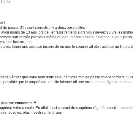
l’aide.
er !
t de passe. S’ils sont corrects, il y a deux possibilités :
 avoir moins de 13 ans lors de l’enregistrement, alors vous devrez suivre les instr
compte soit activée par vous-même ou par un administrateur avant que vous puissie
vez ses instructions.
 ayez fourni une adresse incorrecte ou que le courriel ait été traité par un filtre an
ent, vérifiez que votre nom d’utilisateur et votre mot de passe soient corrects. S’il
 possible que le propriétaire du site Internet ait une erreur de configuration de son c
x plus me connecter ?!
supprimé votre compte. En effet, il est courant de supprimer régulièrement les membr
trer et soyez plus investi sur le forum.