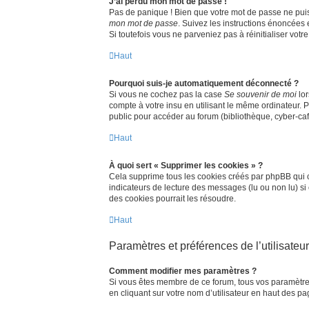
J’ai perdu mon mot de passe !
Pas de panique ! Bien que votre mot de passe ne puisse
mon mot de passe
. Suivez les instructions énoncées
Si toutefois vous ne parveniez pas à réinitialiser vot
Haut
Pourquoi suis-je automatiquement déconnecté ?
Si vous ne cochez pas la case
Se souvenir de moi
lor
compte à votre insu en utilisant le même ordinateur. 
public pour accéder au forum (bibliothèque, cyber-café,
Haut
À quoi sert « Supprimer les cookies » ?
Cela supprime tous les cookies créés par phpBB qui co
indicateurs de lecture des messages (lu ou non lu) s
des cookies pourrait les résoudre.
Haut
Paramètres et préférences de l’utilisateur
Comment modifier mes paramètres ?
Si vous êtes membre de ce forum, tous vos paramètre
en cliquant sur votre nom d’utilisateur en haut des p