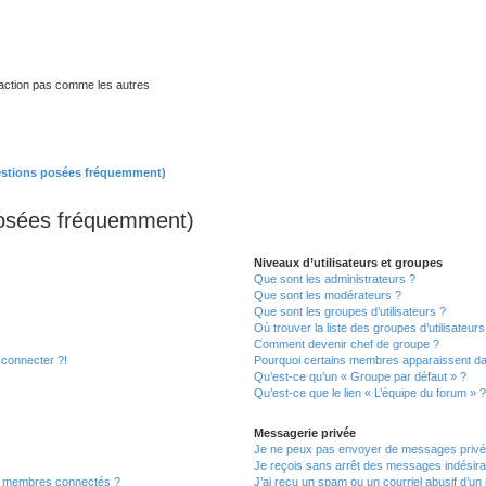
traction pas comme les autres
estions posées fréquemment)
posées fréquemment)
Niveaux d’utilisateurs et groupes
Que sont les administrateurs ?
Que sont les modérateurs ?
Que sont les groupes d’utilisateurs ?
Où trouver la liste des groupes d’utilisateur
Comment devenir chef de groupe ?
 connecter ?!
Pourquoi certains membres apparaissent dan
Qu’est-ce qu’un « Groupe par défaut » ?
Qu’est-ce que le lien « L’équipe du forum » 
Messagerie privée
Je ne peux pas envoyer de messages privé
Je reçois sans arrêt des messages indésira
s membres connectés ?
J’ai reçu un spam ou un courriel abusif d’u