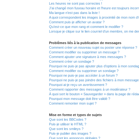
Les heures ne sont pas correctes !
J’ai changé mon fuseau horaire et l’heure est toujours incorr
Ma langue n’est pas dans la liste !
A quoi correspondent les images à proximité de mon nom d’ut
Comment puis-je afficher un avatar ?
Qu’est-ce que mon rang et comment le modifier ?
Lorsque je clique sur le lien
courriel
d’un membre, on me de
Problèmes liés à la publication de messages
Comment créer un nouveau sujet ou poster une réponse ?
Comment modifier ou supprimer un message ?
Comment ajouter une signature à mes messages ?
Comment créer un sondage ?
Pourquoi ne puis-je pas ajouter plus d’options à mon sonda
Comment modifier ou supprimer un sondage ?
Pourquoi ne puis-je pas accéder à un forum ?
Pourquoi ne puis-je pas joindre des fichiers à mon message
Pourquoi ai-je reçu un avertissement ?
Comment rapporter des messages à un modérateur ?
À quoi sert le bouton « Sauvegarder » dans la page de réd
Pourquoi mon message doit être validé ?
Comment remonter mon sujet ?
Mise en forme et types de sujets
Que sont les BBCodes ?
Puis-je utiliser le HTML ?
Que sont les smileys ?
Puis-je publier des images ?
Que sont les annonces globales ?