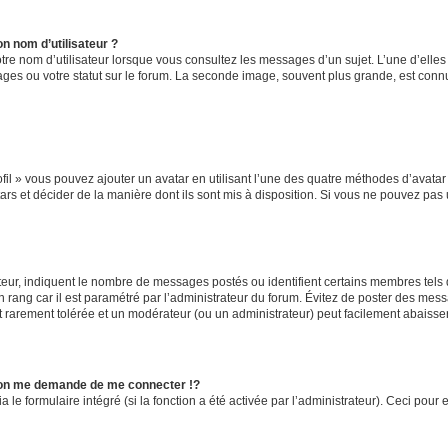
n nom d’utilisateur ?
tre nom d’utilisateur lorsque vous consultez les messages d’un sujet. L’une d’elle
ges ou votre statut sur le forum. La seconde image, souvent plus grande, est con
fil » vous pouvez ajouter un avatar en utilisant l’une des quatre méthodes d’avatar s
ars et décider de la manière dont ils sont mis à disposition. Si vous ne pouvez pas u
teur, indiquent le nombre de messages postés ou identifient certains membres tels
un rang car il est paramétré par l’administrateur du forum. Évitez de poster des mes
est rarement tolérée et un modérateur (ou un administrateur) peut facilement abais
on me demande de me connecter !?
e formulaire intégré (si la fonction a été activée par l’administrateur). Ceci pour e