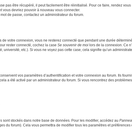
 pas être récupéré, il peut facilement être réinitialisé. Pour ce faire, rendez vou
 et vous devriez pouvoir à nouveau vous connecter.
re mot de passe, contactez un administrateur du forum.
s de votre connexion, vous ne resterez connecté que pendant une durée déterminé
Pour rester connecté, cochez la case
Se souvenir de moi
lors de la connexion. Ce n
 université, etc.). Si vous ne voyez pas cette case, cela signifie qu’un administrate
nservent vos paramètres d’authentification et votre connexion au forum. Ils fournis
i cela a été activé par un administrateur du forum. Si vous rencontrez des problè
s sont stockés dans notre base de données. Pour les modifier, accédez au
Panneau 
ages du forum). Cela vous permettra de modifier tous les paramètres et préférences