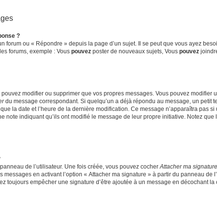
ages
ponse ?
n forum ou « Répondre » depuis la page d’un sujet. Il se peut que vous ayez besoin
 des forums, exemple : Vous
pouvez
poster de nouveaux sujets, Vous
pouvez
joindre
ne pouvez modifier ou supprimer que vos propres messages. Vous pouvez modifier 
er
du message correspondant. Si quelqu’un a déjà répondu au message, un petit tex
si que la date et l’heure de la dernière modification. Ce message n’apparaîtra pas s
une note indiquant qu’ils ont modifié le message de leur propre initiative. Notez qu
?
panneau de l’utilisateur. Une fois créée, vous pouvez cocher
Attacher ma signatur
s messages en activant l’option « Attacher ma signature » à partir du panneau de l’
urrez toujours empêcher une signature d’être ajoutée à un message en décochant la