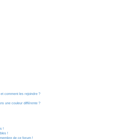
s et comment les rejoindre ?
s une couleur différente ?
?
s !
bles !
n membre de ce forum !