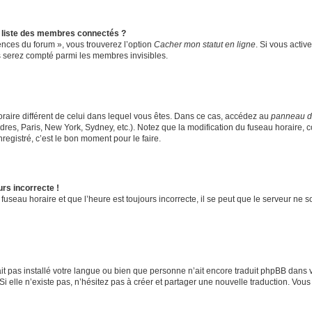
liste des membres connectés ?
rences du forum », vous trouverez l’option
Cacher mon statut en ligne
. Si vous activ
 serez compté parmi les membres invisibles.
 horaire différent de celui dans lequel vous êtes. Dans ce cas, accédez au
panneau de 
res, Paris, New York, Sydney, etc.). Notez que la modification du fuseau horaire, 
egistré, c’est le bon moment pour le faire.
urs incorrecte !
fuseau horaire et que l’heure est toujours incorrecte, il se peut que le serveur ne 
’ait pas installé votre langue ou bien que personne n’ait encore traduit phpBB da
Si elle n’existe pas, n’hésitez pas à créer et partager une nouvelle traduction. Vous 