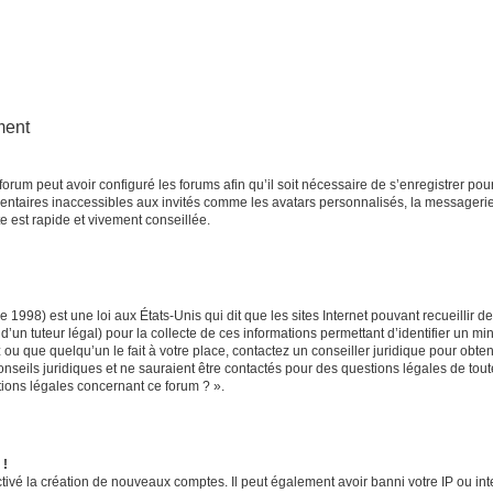
ment
forum peut avoir configuré les forums afin qu’il soit nécessaire de s’enregistrer po
entaires inaccessibles aux invités comme les avatars personnalisés, la messagerie
e est rapide et vivement conseillée.
e 1998) est une loi aux États-Unis qui dit que les sites Internet pouvant recueillir
d’un tuteur légal) pour la collecte de ces informations permettant d’identifier un m
ou que quelqu’un le fait à votre place, contactez un conseiller juridique pour obte
onseils juridiques et ne sauraient être contactés pour des questions légales de tou
tions légales concernant ce forum ? ».
 !
tivé la création de nouveaux comptes. Il peut également avoir banni votre IP ou inter