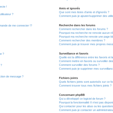
ecte !
Amis et ignorés
Que sont mes listes d’amis et d’ignorés ?
ilisateur ?
Comment puis-je ajouter/supprimer des utilis
Recherche dans les forums
mande de me connecter !?
Comment rechercher dans les forums ?
Pourquoi ma recherche ne renvoie aucun rés
Pourquoi ma recherche renvoie une page bl
Comment rechercher des membres ?
Comment puis-je trouver mes propres mess
Surveillance et favoris
ge ?
Quelle est la différence entre les favoris et l
Comment mettre en favoris ou surveiller des
Comment surveiller des forums ?
 ?
Comment puis-je supprimer mes surveillanc
action de message ?
Fichiers joints
Quels fichiers joints sont autorisés sur ce f
Comment trouver tous mes fichiers joints ?
Concernant phpBB
Qui a développé ce logiciel de forum ?
Pourquoi la fonctionnalité X n’est pas dispon
Qui contacter pour les abus ou les question
Comment puis-je contacter un administrateu