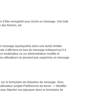
 d’être enregistré pour écrire un message. Une liste
 des fichiers, etc.
un message (quelquefois dans une durée limitée
te s’affichera en bas du message indiquant qu’il a
i un modérateur ou un administrateur modifie le
e les utilisateurs ne peuvent pas supprimer un message
e
sur le formulaire de rédaction de message. Vous
utilisateur (onglet
Préférences du forum --> Modifier
 case
Attacher ma signature
dans le formulaire de