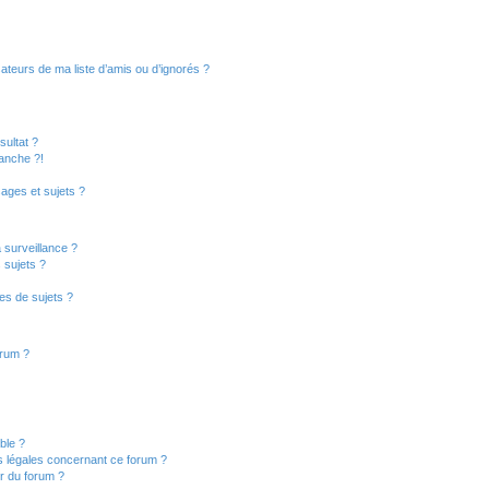
ateurs de ma liste d’amis ou d’ignorés ?
ultat ?
anche ?!
ages et sujets ?
a surveillance ?
 sujets ?
es de sujets ?
orum ?
ible ?
s légales concernant ce forum ?
r du forum ?