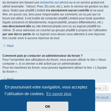
du domaine (en faisant une
recherche sur whois
) ou si un service gratuit est
utilisé (exemple : Yahoo!, Free, f2s.com, etc.), avec le service de gestion ou des
abus. Notez que phpBB Limited
n’a absolument aucun contrôle
et ne peut
être, en aucun cas, tenu pour responsable sur
comment
,
où
ou
par qui
ce
forum est utilisé. Il est inutile de contacter phpBB Limited pour toute question
légale (cessions et désistements, responsabilité, propos diffamatoires, etc.)
non directement liée
au site Internet phpbb.com ou au logiciel phpBB lui-
même. Si vous adressez un courriel au groupe phpBB à propos de l’utilisation
par une tierce partie
de ce logiciel vous devez vous attendre à une réponse
très courte voire à aucune réponse du tout.
Haut
Comment puis-je contacter un administrateur du forum ?
Pour l’ensemble des utilisateurs du forum, vous pouvez utiliser le lien « Nous
contacter », si ce dernier a été activé par un administrateur.
Pour les membres du forum, vous pouvez également utiliser le lien « L’équipe
du forum ».
Haut
En poursuivant votre navigation, vous acceptez
Aller à
l’utilisation de cookies.
En savoir plus
Accueil
Index du forum
Heures au format
UTC+01:00
OK
Développé par
phpBB
® Forum Software © phpBB Limited
Traduit par
phpBB-fr.com