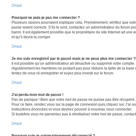
Haut
Pourquoi ne puis-je pas me connecter ?
Plusieurs raisons pourraient expliquer cela. Premièrement, vérifiez que votre
passe soient corrects. S’ils le sont, contactez un administrateur du forum po
banni. Il est également possible que le propriétaire du site Internet ait une 
et qu’il devra la corriger.
Haut
Je me suis enregistré par le passé mais je ne peux plus me connecter ?
Il est possible qu’un administrateur ait désactivé ou supprimé votre compte. 
régulièrement les membres ne postant pas pour réduire la taille de la base 
tentez de vous ré-enregistrer et soyez plus investi sur le forum.
Haut
J’ai perdu mon mot de passe !
Pas de panique ! Bien que votre mot de passe ne puisse pas être récupéré, il 
Pour ce faire, rendez vous sur la page de connexion puis cliquez sur
J’ai o
instructions énoncées et vous devriez pouvoir à nouveau vous connecter.
Si toutefois vous ne parveniez pas à réinitialiser votre mot de passe, contac
Haut
Pourquoi suis-je automatiquement déconnecté ?