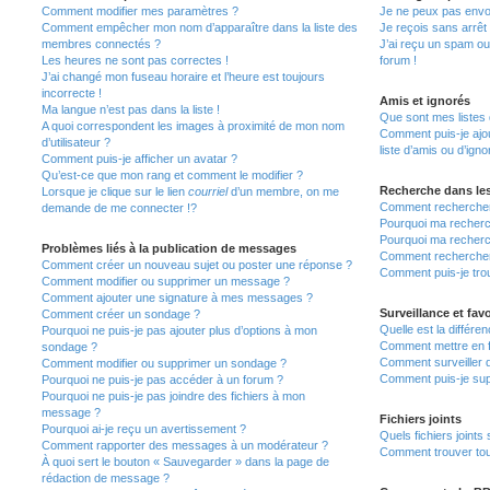
Comment modifier mes paramètres ?
Je ne peux pas envo
Comment empêcher mon nom d’apparaître dans la liste des
Je reçois sans arrêt
membres connectés ?
J’ai reçu un spam ou
Les heures ne sont pas correctes !
forum !
J’ai changé mon fuseau horaire et l’heure est toujours
incorrecte !
Amis et ignorés
Ma langue n’est pas dans la liste !
Que sont mes listes 
A quoi correspondent les images à proximité de mon nom
Comment puis-je ajou
d’utilisateur ?
liste d’amis ou d’igno
Comment puis-je afficher un avatar ?
Qu’est-ce que mon rang et comment le modifier ?
Recherche dans le
Lorsque je clique sur le lien
courriel
d’un membre, on me
Comment rechercher
demande de me connecter !?
Pourquoi ma recherc
Pourquoi ma recherc
Problèmes liés à la publication de messages
Comment recherche
Comment créer un nouveau sujet ou poster une réponse ?
Comment puis-je tro
Comment modifier ou supprimer un message ?
Comment ajouter une signature à mes messages ?
Surveillance et favo
Comment créer un sondage ?
Quelle est la différen
Pourquoi ne puis-je pas ajouter plus d’options à mon
Comment mettre en fa
sondage ?
Comment surveiller 
Comment modifier ou supprimer un sondage ?
Comment puis-je sup
Pourquoi ne puis-je pas accéder à un forum ?
Pourquoi ne puis-je pas joindre des fichiers à mon
message ?
Fichiers joints
Pourquoi ai-je reçu un avertissement ?
Quels fichiers joints
Comment rapporter des messages à un modérateur ?
Comment trouver tous
À quoi sert le bouton « Sauvegarder » dans la page de
rédaction de message ?