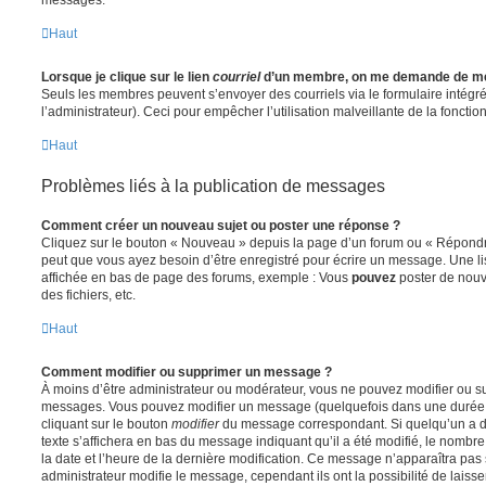
Haut
Lorsque je clique sur le lien
courriel
d’un membre, on me demande de me
Seuls les membres peuvent s’envoyer des courriels via le formulaire intégré (
l’administrateur). Ceci pour empêcher l’utilisation malveillante de la fonctionn
Haut
Problèmes liés à la publication de messages
Comment créer un nouveau sujet ou poster une réponse ?
Cliquez sur le bouton « Nouveau » depuis la page d’un forum ou « Répondre 
peut que vous ayez besoin d’être enregistré pour écrire un message. Une li
affichée en bas de page des forums, exemple : Vous
pouvez
poster de nouv
des fichiers, etc.
Haut
Comment modifier ou supprimer un message ?
À moins d’être administrateur ou modérateur, vous ne pouvez modifier ou 
messages. Vous pouvez modifier un message (quelquefois dans une durée l
cliquant sur le bouton
modifier
du message correspondant. Si quelqu’un a d
texte s’affichera en bas du message indiquant qu’il a été modifié, le nombre 
la date et l’heure de la dernière modification. Ce message n’apparaîtra pas
administrateur modifie le message, cependant ils ont la possibilité de laisse