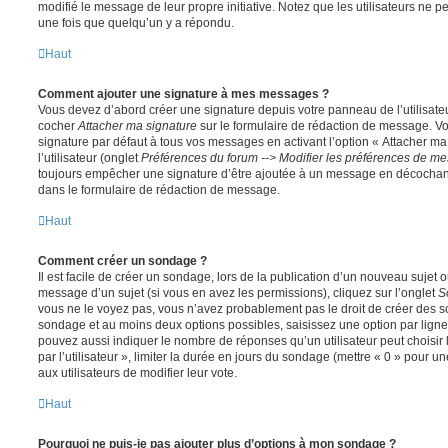
modifié le message de leur propre initiative. Notez que les utilisateurs n
une fois que quelqu’un y a répondu.
Haut
Comment ajouter une signature à mes messages ?
Vous devez d’abord créer une signature depuis votre panneau de l’utilisate
cocher
Attacher ma signature
sur le formulaire de rédaction de message. Vo
signature par défaut à tous vos messages en activant l’option « Attacher ma
l’utilisateur (onglet
Préférences du forum --> Modifier les préférences de m
toujours empêcher une signature d’être ajoutée à un message en décochan
dans le formulaire de rédaction de message.
Haut
Comment créer un sondage ?
Il est facile de créer un sondage, lors de la publication d’un nouveau sujet 
message d’un sujet (si vous en avez les permissions), cliquez sur l’onglet
S
vous ne le voyez pas, vous n’avez probablement pas le droit de créer des so
sondage et au moins deux options possibles, saisissez une option par lig
pouvez aussi indiquer le nombre de réponses qu’un utilisateur peut choisir 
par l’utilisateur », limiter la durée en jours du sondage (mettre « 0 » pour un
aux utilisateurs de modifier leur vote.
Haut
Pourquoi ne puis-je pas ajouter plus d’options à mon sondage ?