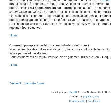
gratuit est utilisé (exemple : Yahoo!, Free, f2s.com, etc.), avec le service d
phpBB Limited
n’a absolument aucun contrôle
et ne peut être, en aucun c
comment
,
où
ou
par qui
ce forum est utilisé. Il est inutile de contacter phpB
(cessions et désistements, responsabilité, propos diffamatoires, etc.)
non di
phpbb.com ou au logiciel phpBB lui-même. Si vous adressez un courriel a
l’utilisation
par une tierce partie
de ce logiciel vous devez vous attendre à 
aucune réponse du tout.
Haut
Comment puis-je contacter un administrateur du forum ?
Pour l’ensemble des utilisateurs du forum, vous pouvez utiliser le lien « Nous
activé par un administrateur.
Pour les membres du forum, vous pouvez également utiliser le lien « L’équi
Haut
Accueil
Index du forum
Développé par
phpBB
® Forum Software © phpBB L
Traduit par
phpBB-fr.com
Confidentialité
|
Conditions