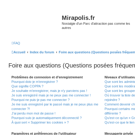
Mirapolis.fr
Nostalgie d'un Parc d'attraction pas comme les
autres
FAQ
Accueil
Index du forum
Foire aux questions (Questions posées fréque
Foire aux questions (Questions posées fréqu
Problèmes de connexion et d’enregistrement
Niveaux d’utilisate
Pourquoi dois-je m’enregistrer ?
Que sont les adminis
Que signifie COPPA ?
Que sont les modéra
Je souhaite m’enregistrer, mais je n’y parviens pas !
Que sont les groupes 
Je suis enregistré mais je ne peux pas me connecter !
Où trouver la liste d
Pourquoi ne puis-je pas me connecter ?
rejoindre ?
Je me suis enregistré par le passé mais je ne peux plus me
Comment devenir ch
connecter ?!
Pourquoi certains m
J’ai perdu mon mot de passe !
différente ?
Pourquoi suis-je automatiquement déconnecté ?
Qu’est-ce qu’un « Gr
À quoi sert « Supprimer les cookies » ?
Qu’est-ce que le lien
Paramètres et préférences de l’utilisateur
Messagerie privée