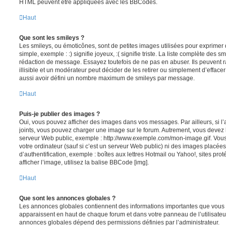
HTML peuvent être appliquées avec les BBCodes.
Haut
Que sont les smileys ?
Les smileys, ou émoticônes, sont de petites images utilisées pour exprime
simple, exemple : :) signifie joyeux, :( signifie triste. La liste complète des s
rédaction de message. Essayez toutefois de ne pas en abuser. Ils peuvent
illisible et un modérateur peut décider de les retirer ou simplement d’efface
aussi avoir défini un nombre maximum de smileys par message.
Haut
Puis-je publier des images ?
Oui, vous pouvez afficher des images dans vos messages. Par ailleurs, si l’a
joints, vous pouvez charger une image sur le forum. Autrement, vous devez 
serveur Web public, exemple : http://www.exemple.com/mon-image.gif. Vou
votre ordinateur (sauf si c’est un serveur Web public) ni des images placé
d’authentification, exemple : boîtes aux lettres Hotmail ou Yahoo!, sites pro
afficher l’image, utilisez la balise BBCode [img].
Haut
Que sont les annonces globales ?
Les annonces globales contiennent des informations importantes que vous d
apparaissent en haut de chaque forum et dans votre panneau de l’utilisateur
annonces globales dépend des permissions définies par l’administrateur.