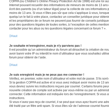
COPPA (ou
Children’s Online Privacy Protection Act
de 1998) est une loi aux
Internet pouvant recueillir des informations de mineurs de moins de 13 ans
écrit des parents (ou d’un tuteur légal) pour la collecte de ces informations 
moins de 13 ans. Si vous n’êtes pas sûr que cela s’applique à vous, lorsqu
quelqu’un le fait à votre place, contactez un conseiller juridique pour obte
et les propriétaires de ce forum ne peuvent pas fournir de conseils juridique
pour des questions légales de toutes sortes, à l’exception de celles mentio
contacter pour les abus ou les questions légales concernant ce forum ? ».
Haut
Je souhaite m’enregistrer, mais je n’y parviens pas !
Il est possible qu’un administrateur du forum ait désactivé la création de 
avoir banni votre IP ou interdit le nom d’utilisateur que vous souhaitez utili
forum pour obtenir de l’aide.
Haut
Je suis enregistré mais je ne peux pas me connecter !
Vérifiez, en premier, votre nom d’utilisateur et votre mot de passe. S’ils sont c
Si la gestion COPPA est active et si vous avez indiqué avoir moins de 13 ans
vous devrez suivre les instructions reçues par courriel. Certains forums pe
nouvelle création de compte soit activée par vous-même ou par un administ
connecter. Cette information est indiquée lors de l’enregistrement. Si vous a
instructions.
Si vous n’avez pas reçu de courriel, il se peut que vous ayez fourni une adre
été traité par un filtre anti-spam. Si vous êtes sûr de l’adresse courriel fourn