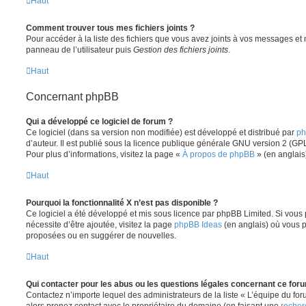
Haut
Comment trouver tous mes fichiers joints ?
Pour accéder à la liste des fichiers que vous avez joints à vos messages et
panneau de l’utilisateur puis
Gestion des fichiers joints
.
Haut
Concernant phpBB
Qui a développé ce logiciel de forum ?
Ce logiciel (dans sa version non modifiée) est développé et distribué par
ph
d’auteur. Il est publié sous la licence publique générale GNU version 2 (GPL-
Pour plus d’informations, visitez la page «
À propos de phpBB
» (en anglais
Haut
Pourquoi la fonctionnalité X n’est pas disponible ?
Ce logiciel a été développé et mis sous licence par phpBB Limited. Si vous
nécessite d’être ajoutée, visitez la page
phpBB Ideas
(en anglais) où vous 
proposées ou en suggérer de nouvelles.
Haut
Qui contacter pour les abus ou les questions légales concernant ce for
Contactez n’importe lequel des administrateurs de la liste « L’équipe du fo
alors prenez contact avec le propriétaire du domaine (en faisant une
recher