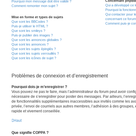
Concernant phpB
Pourquoi mon message doit être validé ?
Qui a développé ce l
Comment remonter mon sujet ?
Pourquoi la fonctionn
Qui contacter pour l
Mise en forme et types de sujets
concernant ce forum
Que sont les BBCodes ?
Comment puis-je cont
Puis-je utiliser le HTML ?
Que sont les smileys ?
Puis-je publier des images ?
Que sont les annonces globales ?
Que sont les annonces ?
Que sont les sujets épinglés ?
Que sont les sujets verrouillés ?
Que sont les icônes de sujet ?
Problèmes de connexion et d’enregistrement
Pourquoi dois-je m’enregistrer ?
Vous pouvez ne pas le faire, mais l’administrateur du forum peut avoir configu
nécessaire de s’enregistrer pour poster des messages. Par ailleurs, l’enreg
de fonctionnalités supplémentaires inaccessibles aux invités comme les av
privée, l’envoi de courriels aux autres membres, l’adhésion à des groupes, 
rapide et vivement conseillée.
Haut
Que signifie COPPA ?