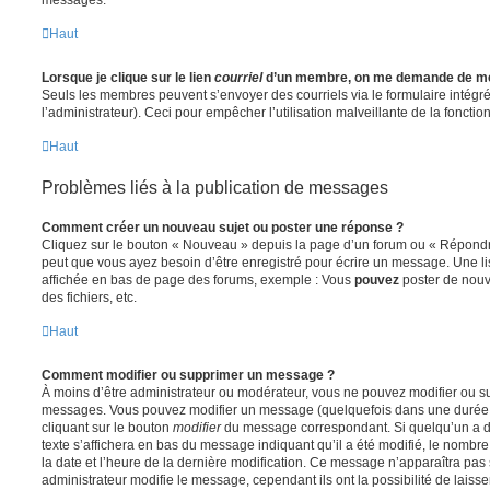
Haut
Lorsque je clique sur le lien
courriel
d’un membre, on me demande de me
Seuls les membres peuvent s’envoyer des courriels via le formulaire intégré (
l’administrateur). Ceci pour empêcher l’utilisation malveillante de la fonctionn
Haut
Problèmes liés à la publication de messages
Comment créer un nouveau sujet ou poster une réponse ?
Cliquez sur le bouton « Nouveau » depuis la page d’un forum ou « Répondre 
peut que vous ayez besoin d’être enregistré pour écrire un message. Une li
affichée en bas de page des forums, exemple : Vous
pouvez
poster de nouv
des fichiers, etc.
Haut
Comment modifier ou supprimer un message ?
À moins d’être administrateur ou modérateur, vous ne pouvez modifier ou 
messages. Vous pouvez modifier un message (quelquefois dans une durée l
cliquant sur le bouton
modifier
du message correspondant. Si quelqu’un a d
texte s’affichera en bas du message indiquant qu’il a été modifié, le nombre 
la date et l’heure de la dernière modification. Ce message n’apparaîtra pas
administrateur modifie le message, cependant ils ont la possibilité de laisse