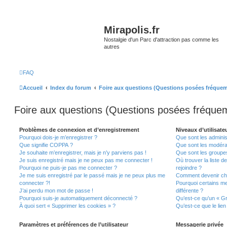
Mirapolis.fr
Nostalgie d'un Parc d'attraction pas comme les
autres
FAQ
Accueil
Index du forum
Foire aux questions (Questions posées fréque
Foire aux questions (Questions posées fréqu
Problèmes de connexion et d’enregistrement
Niveaux d’utilisate
Pourquoi dois-je m’enregistrer ?
Que sont les adminis
Que signifie COPPA ?
Que sont les modéra
Je souhaite m’enregistrer, mais je n’y parviens pas !
Que sont les groupes 
Je suis enregistré mais je ne peux pas me connecter !
Où trouver la liste d
Pourquoi ne puis-je pas me connecter ?
rejoindre ?
Je me suis enregistré par le passé mais je ne peux plus me
Comment devenir ch
connecter ?!
Pourquoi certains m
J’ai perdu mon mot de passe !
différente ?
Pourquoi suis-je automatiquement déconnecté ?
Qu’est-ce qu’un « Gr
À quoi sert « Supprimer les cookies » ?
Qu’est-ce que le lien
Paramètres et préférences de l’utilisateur
Messagerie privée