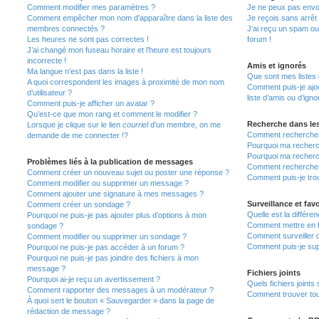
Comment modifier mes paramètres ?
Je ne peux pas envo
Comment empêcher mon nom d’apparaître dans la liste des
Je reçois sans arrêt
membres connectés ?
J’ai reçu un spam ou
Les heures ne sont pas correctes !
forum !
J’ai changé mon fuseau horaire et l’heure est toujours
incorrecte !
Amis et ignorés
Ma langue n’est pas dans la liste !
Que sont mes listes 
A quoi correspondent les images à proximité de mon nom
Comment puis-je ajou
d’utilisateur ?
liste d’amis ou d’igno
Comment puis-je afficher un avatar ?
Qu’est-ce que mon rang et comment le modifier ?
Recherche dans le
Lorsque je clique sur le lien
courriel
d’un membre, on me
Comment rechercher
demande de me connecter !?
Pourquoi ma recherc
Pourquoi ma recherc
Problèmes liés à la publication de messages
Comment recherche
Comment créer un nouveau sujet ou poster une réponse ?
Comment puis-je tro
Comment modifier ou supprimer un message ?
Comment ajouter une signature à mes messages ?
Surveillance et favo
Comment créer un sondage ?
Quelle est la différen
Pourquoi ne puis-je pas ajouter plus d’options à mon
Comment mettre en fa
sondage ?
Comment surveiller 
Comment modifier ou supprimer un sondage ?
Comment puis-je sup
Pourquoi ne puis-je pas accéder à un forum ?
Pourquoi ne puis-je pas joindre des fichiers à mon
message ?
Fichiers joints
Pourquoi ai-je reçu un avertissement ?
Quels fichiers joints
Comment rapporter des messages à un modérateur ?
Comment trouver tous
À quoi sert le bouton « Sauvegarder » dans la page de
rédaction de message ?