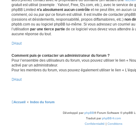
gratuit est utilisé (exemple : Yahoo!, Free, f2s.com, etc.), avec le service d
phpBB Limited
n’a absolument aucun contrôle
et ne peut être, en aucun c
comment
,
où
ou
par qui
ce forum est utilisé. Il est inutile de contacter phpB
(cessions et désistements, responsabilité, propos diffamatoires, etc.)
non di
phpbb.com ou au logiciel phpBB lui-même. Si vous adressez un courriel a
l’utilisation
par une tierce partie
de ce logiciel vous devez vous attendre à 
aucune réponse du tout.
Haut
Comment puis-je contacter un administrateur du forum ?
Pour l’ensemble des utilisateurs du forum, vous pouvez utiliser le lien « Nous
activé par un administrateur.
Pour les membres du forum, vous pouvez également utiliser le lien « L’équi
Haut
Accueil
Index du forum
Développé par
phpBB
® Forum Software © phpBB L
Traduit par
phpBB-fr.com
Confidentialité
|
Conditions