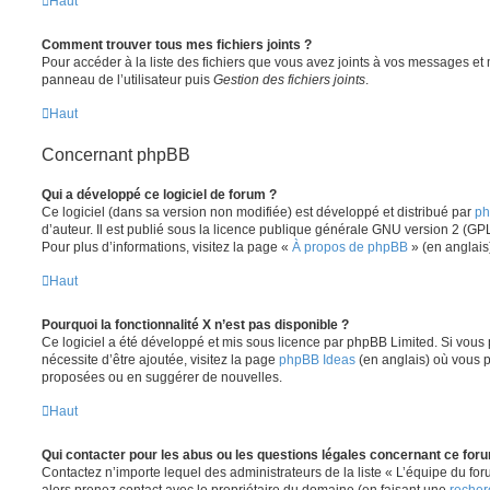
Haut
Comment trouver tous mes fichiers joints ?
Pour accéder à la liste des fichiers que vous avez joints à vos messages et
panneau de l’utilisateur puis
Gestion des fichiers joints
.
Haut
Concernant phpBB
Qui a développé ce logiciel de forum ?
Ce logiciel (dans sa version non modifiée) est développé et distribué par
ph
d’auteur. Il est publié sous la licence publique générale GNU version 2 (GPL-
Pour plus d’informations, visitez la page «
À propos de phpBB
» (en anglais
Haut
Pourquoi la fonctionnalité X n’est pas disponible ?
Ce logiciel a été développé et mis sous licence par phpBB Limited. Si vous
nécessite d’être ajoutée, visitez la page
phpBB Ideas
(en anglais) où vous 
proposées ou en suggérer de nouvelles.
Haut
Qui contacter pour les abus ou les questions légales concernant ce for
Contactez n’importe lequel des administrateurs de la liste « L’équipe du fo
alors prenez contact avec le propriétaire du domaine (en faisant une
recher