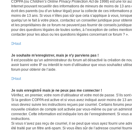
COPPA (ou
Children’s Online Privacy Protection Act
de 1998) est une loi aux
Internet pouvant recueillir des informations de mineurs de moins de 13 ans
écrit des parents (ou d’un tuteur légal) pour la collecte de ces informations 
moins de 13 ans. Si vous n’êtes pas sûr que cela s’applique à vous, lorsqu
quelqu’un le fait à votre place, contactez un conseiller juridique pour obte
et les propriétaires de ce forum ne peuvent pas fournir de conseils juridique
pour des questions légales de toutes sortes, à l’exception de celles mentio
contacter pour les abus ou les questions légales concernant ce forum ? ».
Haut
Je souhaite m’enregistrer, mais je n’y parviens pas !
Il est possible qu’un administrateur du forum ait désactivé la création de 
avoir banni votre IP ou interdit le nom d’utilisateur que vous souhaitez utili
forum pour obtenir de l’aide.
Haut
Je suis enregistré mais je ne peux pas me connecter !
Vérifiez, en premier, votre nom d’utilisateur et votre mot de passe. S’ils sont c
Si la gestion COPPA est active et si vous avez indiqué avoir moins de 13 ans
vous devrez suivre les instructions reçues par courriel. Certains forums pe
nouvelle création de compte soit activée par vous-même ou par un administ
connecter. Cette information est indiquée lors de l’enregistrement. Si vous a
instructions.
Si vous n’avez pas reçu de courriel, il se peut que vous ayez fourni une adre
été traité par un filtre anti-spam. Si vous êtes sûr de l’adresse courriel fourn