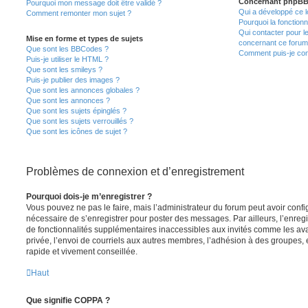
Concernant phpB
Pourquoi mon message doit être validé ?
Qui a développé ce l
Comment remonter mon sujet ?
Pourquoi la fonctionn
Qui contacter pour l
Mise en forme et types de sujets
concernant ce forum
Que sont les BBCodes ?
Comment puis-je cont
Puis-je utiliser le HTML ?
Que sont les smileys ?
Puis-je publier des images ?
Que sont les annonces globales ?
Que sont les annonces ?
Que sont les sujets épinglés ?
Que sont les sujets verrouillés ?
Que sont les icônes de sujet ?
Problèmes de connexion et d’enregistrement
Pourquoi dois-je m’enregistrer ?
Vous pouvez ne pas le faire, mais l’administrateur du forum peut avoir configu
nécessaire de s’enregistrer pour poster des messages. Par ailleurs, l’enreg
de fonctionnalités supplémentaires inaccessibles aux invités comme les av
privée, l’envoi de courriels aux autres membres, l’adhésion à des groupes, 
rapide et vivement conseillée.
Haut
Que signifie COPPA ?