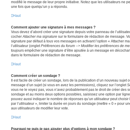
modifié le message de leur propre initiative. Notez que les utilisateurs n
une fois que quelqu’un y a répondu.
Haut
Comment ajouter une signature à mes messages ?
Vous devez d’abord créer une signature depuis votre panneau de l’utilisate
cocher
Attacher ma signature
sur le formulaire de rédaction de message. Vo
signature par défaut à tous vos messages en activant l’option « Attacher ma
l’utilisateur (onglet
Préférences du forum --> Modifier les préférences de m
toujours empêcher une signature d’être ajoutée à un message en décochan
dans le formulaire de rédaction de message.
Haut
Comment créer un sondage ?
Il est facile de créer un sondage, lors de la publication d’un nouveau sujet 
message d’un sujet (si vous en avez les permissions), cliquez sur l’onglet
S
vous ne le voyez pas, vous n’avez probablement pas le droit de créer des so
sondage et au moins deux options possibles, saisissez une option par lig
pouvez aussi indiquer le nombre de réponses qu’un utilisateur peut choisir 
par l’utilisateur », limiter la durée en jours du sondage (mettre « 0 » pour un
aux utilisateurs de modifier leur vote.
Haut
Pourquoi ne puis-je pas ajouter plus d’options à mon sondage ?