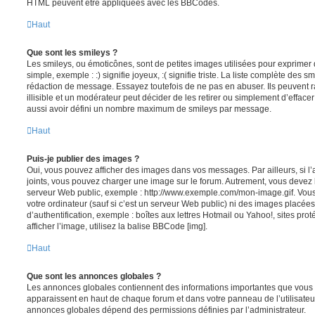
HTML peuvent être appliquées avec les BBCodes.
Haut
Que sont les smileys ?
Les smileys, ou émoticônes, sont de petites images utilisées pour exprime
simple, exemple : :) signifie joyeux, :( signifie triste. La liste complète des s
rédaction de message. Essayez toutefois de ne pas en abuser. Ils peuvent
illisible et un modérateur peut décider de les retirer ou simplement d’efface
aussi avoir défini un nombre maximum de smileys par message.
Haut
Puis-je publier des images ?
Oui, vous pouvez afficher des images dans vos messages. Par ailleurs, si l’a
joints, vous pouvez charger une image sur le forum. Autrement, vous devez 
serveur Web public, exemple : http://www.exemple.com/mon-image.gif. Vou
votre ordinateur (sauf si c’est un serveur Web public) ni des images placé
d’authentification, exemple : boîtes aux lettres Hotmail ou Yahoo!, sites pro
afficher l’image, utilisez la balise BBCode [img].
Haut
Que sont les annonces globales ?
Les annonces globales contiennent des informations importantes que vous d
apparaissent en haut de chaque forum et dans votre panneau de l’utilisateur
annonces globales dépend des permissions définies par l’administrateur.