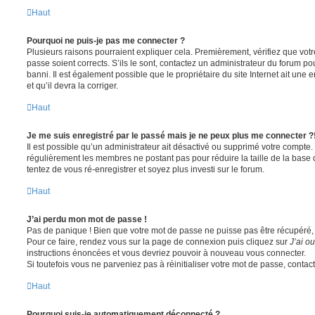
Haut
Pourquoi ne puis-je pas me connecter ?
Plusieurs raisons pourraient expliquer cela. Premièrement, vérifiez que votre
passe soient corrects. S’ils le sont, contactez un administrateur du forum po
banni. Il est également possible que le propriétaire du site Internet ait une 
et qu’il devra la corriger.
Haut
Je me suis enregistré par le passé mais je ne peux plus me connecter ?
Il est possible qu’un administrateur ait désactivé ou supprimé votre compte. 
régulièrement les membres ne postant pas pour réduire la taille de la base 
tentez de vous ré-enregistrer et soyez plus investi sur le forum.
Haut
J’ai perdu mon mot de passe !
Pas de panique ! Bien que votre mot de passe ne puisse pas être récupéré, il 
Pour ce faire, rendez vous sur la page de connexion puis cliquez sur
J’ai o
instructions énoncées et vous devriez pouvoir à nouveau vous connecter.
Si toutefois vous ne parveniez pas à réinitialiser votre mot de passe, contac
Haut
Pourquoi suis-je automatiquement déconnecté ?