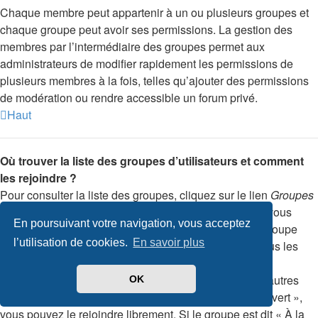
Chaque membre peut appartenir à un ou plusieurs groupes et
chaque groupe peut avoir ses permissions. La gestion des
membres par l’intermédiaire des groupes permet aux
administrateurs de modifier rapidement les permissions de
plusieurs membres à la fois, telles qu’ajouter des permissions
de modération ou rendre accessible un forum privé.
Haut
Où trouver la liste des groupes d’utilisateurs et comment
les rejoindre ?
Pour consulter la liste des groupes, cliquez sur le lien
Groupes
d’utilisateurs
depuis votre panneau de l’utilisateur. Si vous
En poursuivant votre navigation, vous acceptez
souhaitez rejoindre un des groupes, sélectionnez le groupe
l’utilisation de cookies.
En savoir plus
désiré et cliquez sur le bouton approprié. Toutefois, tous les
groupes ne sont pas en libre accès. Certains peuvent
nécessiter une approbation, certains sont fermés et d’autres
OK
peuvent même être masqués. Si le groupe est dit « Ouvert »,
vous pouvez le rejoindre librement. Si le groupe est dit « À la