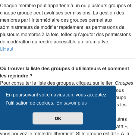
Chaque membre peut appartenir à un ou plusieurs groupes et
chaque groupe peut avoir ses permissions. La gestion des
membres par l’intermédiaire des groupes permet aux
administrateurs de modifier rapidement les permissions de
plusieurs membres à la fois, telles qu’ajouter des permissions
de modération ou rendre accessible un forum privé.
Haut
Où trouver la liste des groupes d’utilisateurs et comment
les rejoindre ?
Pour consulter la liste des groupes, cliquez sur le lien
Groupes
d’utilisateurs
depuis votre panneau de l’utilisateur. Si vous
En poursuivant votre navigation, vous acceptez
souhaitez rejoindre un des groupes, sélectionnez le groupe
l’utilisation de cookies.
En savoir plus
désiré et cliquez sur le bouton approprié. Toutefois, tous les
groupes ne sont pas en libre accès. Certains peuvent
nécessiter une approbation, certains sont fermés et d’autres
OK
peuvent même être masqués. Si le groupe est dit « Ouvert »,
vous pouvez le rejoindre librement. Si le groupe est dit « À la