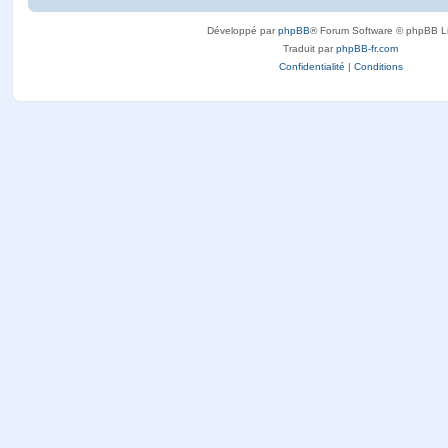
Développé par
phpBB
® Forum Software © phpBB L
Traduit par
phpBB-fr.com
Confidentialité
|
Conditions