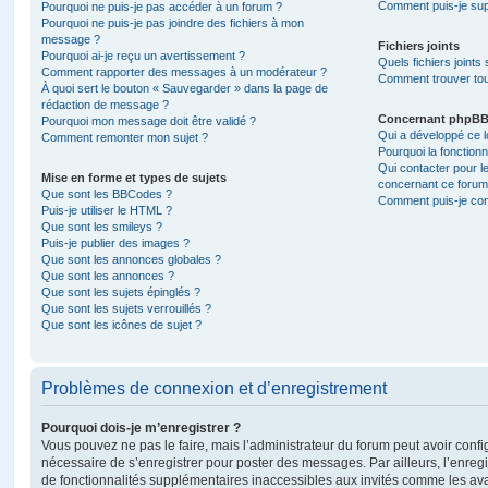
Comment puis-je sup
Pourquoi ne puis-je pas accéder à un forum ?
Pourquoi ne puis-je pas joindre des fichiers à mon
message ?
Fichiers joints
Pourquoi ai-je reçu un avertissement ?
Quels fichiers joints
Comment rapporter des messages à un modérateur ?
Comment trouver tous
À quoi sert le bouton « Sauvegarder » dans la page de
rédaction de message ?
Concernant phpB
Pourquoi mon message doit être validé ?
Qui a développé ce l
Comment remonter mon sujet ?
Pourquoi la fonctionn
Qui contacter pour l
Mise en forme et types de sujets
concernant ce forum
Que sont les BBCodes ?
Comment puis-je cont
Puis-je utiliser le HTML ?
Que sont les smileys ?
Puis-je publier des images ?
Que sont les annonces globales ?
Que sont les annonces ?
Que sont les sujets épinglés ?
Que sont les sujets verrouillés ?
Que sont les icônes de sujet ?
Problèmes de connexion et d’enregistrement
Pourquoi dois-je m’enregistrer ?
Vous pouvez ne pas le faire, mais l’administrateur du forum peut avoir configu
nécessaire de s’enregistrer pour poster des messages. Par ailleurs, l’enreg
de fonctionnalités supplémentaires inaccessibles aux invités comme les av