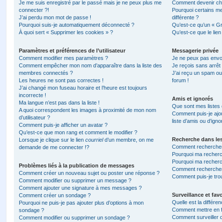
Je me suis enregistré par le passé mais je ne peux plus me
Comment devenir ch
connecter ?!
Pourquoi certains m
J’ai perdu mon mot de passe !
différente ?
Pourquoi suis-je automatiquement déconnecté ?
Qu’est-ce qu’un « Gr
À quoi sert « Supprimer les cookies » ?
Qu’est-ce que le lien
Paramètres et préférences de l’utilisateur
Messagerie privée
Comment modifier mes paramètres ?
Je ne peux pas envo
Comment empêcher mon nom d’apparaître dans la liste des
Je reçois sans arrêt
membres connectés ?
J’ai reçu un spam ou
Les heures ne sont pas correctes !
forum !
J’ai changé mon fuseau horaire et l’heure est toujours
incorrecte !
Amis et ignorés
Ma langue n’est pas dans la liste !
Que sont mes listes 
A quoi correspondent les images à proximité de mon nom
Comment puis-je ajou
d’utilisateur ?
liste d’amis ou d’igno
Comment puis-je afficher un avatar ?
Qu’est-ce que mon rang et comment le modifier ?
Recherche dans le
Lorsque je clique sur le lien
courriel
d’un membre, on me
Comment rechercher
demande de me connecter !?
Pourquoi ma recherc
Pourquoi ma recherc
Problèmes liés à la publication de messages
Comment recherche
Comment créer un nouveau sujet ou poster une réponse ?
Comment puis-je tro
Comment modifier ou supprimer un message ?
Comment ajouter une signature à mes messages ?
Surveillance et favo
Comment créer un sondage ?
Quelle est la différen
Pourquoi ne puis-je pas ajouter plus d’options à mon
Comment mettre en fa
sondage ?
Comment surveiller 
Comment modifier ou supprimer un sondage ?