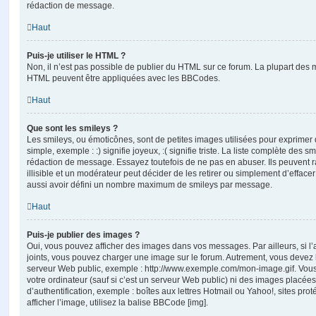
rédaction de message.
Haut
Puis-je utiliser le HTML ?
Non, il n’est pas possible de publier du HTML sur ce forum. La plupart des 
HTML peuvent être appliquées avec les BBCodes.
Haut
Que sont les smileys ?
Les smileys, ou émoticônes, sont de petites images utilisées pour exprime
simple, exemple : :) signifie joyeux, :( signifie triste. La liste complète des s
rédaction de message. Essayez toutefois de ne pas en abuser. Ils peuvent
illisible et un modérateur peut décider de les retirer ou simplement d’efface
aussi avoir défini un nombre maximum de smileys par message.
Haut
Puis-je publier des images ?
Oui, vous pouvez afficher des images dans vos messages. Par ailleurs, si l’a
joints, vous pouvez charger une image sur le forum. Autrement, vous devez 
serveur Web public, exemple : http://www.exemple.com/mon-image.gif. Vou
votre ordinateur (sauf si c’est un serveur Web public) ni des images placé
d’authentification, exemple : boîtes aux lettres Hotmail ou Yahoo!, sites pro
afficher l’image, utilisez la balise BBCode [img].