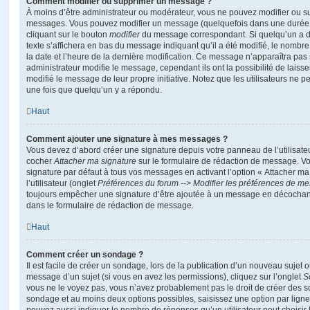
Comment modifier ou supprimer un message ?
À moins d’être administrateur ou modérateur, vous ne pouvez modifier ou 
messages. Vous pouvez modifier un message (quelquefois dans une durée l
cliquant sur le bouton
modifier
du message correspondant. Si quelqu’un a d
texte s’affichera en bas du message indiquant qu’il a été modifié, le nombre 
la date et l’heure de la dernière modification. Ce message n’apparaîtra pas
administrateur modifie le message, cependant ils ont la possibilité de laisse
modifié le message de leur propre initiative. Notez que les utilisateurs n
une fois que quelqu’un y a répondu.
Haut
Comment ajouter une signature à mes messages ?
Vous devez d’abord créer une signature depuis votre panneau de l’utilisate
cocher
Attacher ma signature
sur le formulaire de rédaction de message. Vo
signature par défaut à tous vos messages en activant l’option « Attacher ma
l’utilisateur (onglet
Préférences du forum --> Modifier les préférences de m
toujours empêcher une signature d’être ajoutée à un message en décochan
dans le formulaire de rédaction de message.
Haut
Comment créer un sondage ?
Il est facile de créer un sondage, lors de la publication d’un nouveau sujet 
message d’un sujet (si vous en avez les permissions), cliquez sur l’onglet
S
vous ne le voyez pas, vous n’avez probablement pas le droit de créer des so
sondage et au moins deux options possibles, saisissez une option par lig