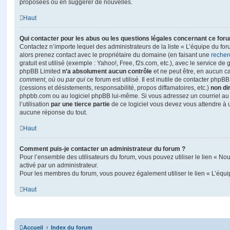
proposées ou en suggérer de nouvelles.
Haut
Qui contacter pour les abus ou les questions légales concernant ce for
Contactez n’importe lequel des administrateurs de la liste « L’équipe du fo
alors prenez contact avec le propriétaire du domaine (en faisant une
recher
gratuit est utilisé (exemple : Yahoo!, Free, f2s.com, etc.), avec le service d
phpBB Limited
n’a absolument aucun contrôle
et ne peut être, en aucun c
comment
,
où
ou
par qui
ce forum est utilisé. Il est inutile de contacter phpB
(cessions et désistements, responsabilité, propos diffamatoires, etc.)
non di
phpbb.com ou au logiciel phpBB lui-même. Si vous adressez un courriel a
l’utilisation
par une tierce partie
de ce logiciel vous devez vous attendre à 
aucune réponse du tout.
Haut
Comment puis-je contacter un administrateur du forum ?
Pour l’ensemble des utilisateurs du forum, vous pouvez utiliser le lien « Nous
activé par un administrateur.
Pour les membres du forum, vous pouvez également utiliser le lien « L’équi
Haut
Accueil
Index du forum