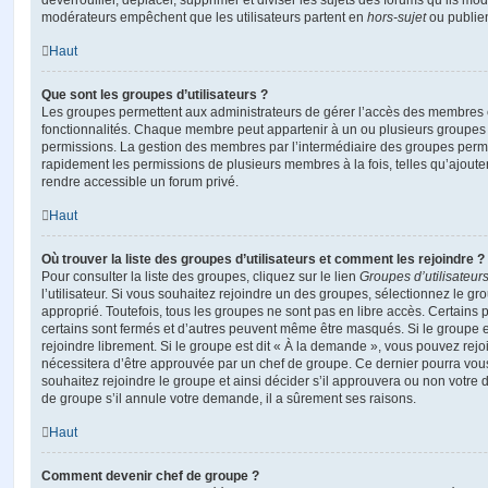
déverrouiller, déplacer, supprimer et diviser les sujets des forums qu’ils m
modérateurs empêchent que les utilisateurs partent en
hors-sujet
ou publien
Haut
Que sont les groupes d’utilisateurs ?
Les groupes permettent aux administrateurs de gérer l’accès des membres et
fonctionnalités. Chaque membre peut appartenir à un ou plusieurs groupes
permissions. La gestion des membres par l’intermédiaire des groupes perme
rapidement les permissions de plusieurs membres à la fois, telles qu’ajout
rendre accessible un forum privé.
Haut
Où trouver la liste des groupes d’utilisateurs et comment les rejoindre ?
Pour consulter la liste des groupes, cliquez sur le lien
Groupes d’utilisateur
l’utilisateur. Si vous souhaitez rejoindre un des groupes, sélectionnez le gr
approprié. Toutefois, tous les groupes ne sont pas en libre accès. Certains
certains sont fermés et d’autres peuvent même être masqués. Si le groupe es
rejoindre librement. Si le groupe est dit « À la demande », vous pouvez re
nécessitera d’être approuvée par un chef de groupe. Ce dernier pourra v
souhaitez rejoindre le groupe et ainsi décider s’il approuvera ou non votr
de groupe s’il annule votre demande, il a sûrement ses raisons.
Haut
Comment devenir chef de groupe ?