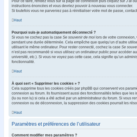
Pour ce faire, rendez vous sur la page de connexion puis cliquez sur
J’ai o
instructions énoncées et vous devriez pouvoir à nouveau vous connecter.
Si toutefois vous ne parveniez pas à réinitialiser votre mot de passe, contac
Haut
Pourquoi suis-je automatiquement déconnecté ?
Si vous ne cochez pas la case
Se souvenir de moi
lors de votre connexion,
pendant une durée déterminée. Cela empêche que quelqu’un d’autre utilise
utilisant le même ordinateur. Pour rester connecté, cochez la case
Se souve
n’est pas recommandé si vous utilisez un ordinateur public pour accéder au
université, etc.). Si vous ne voyez pas cette case, cela signifie qu’un admini
fonctionnalité.
Haut
À quoi sert « Supprimer les cookies » ?
Cela supprime tous les cookies créés par phpBB qui conservent vos paramètr
connexion au forum. Ils fournissent aussi des fonctionnalités telles que les
(lu ou non lu) si cela a été activé par un administrateur du forum. Si vous 
connexion ou de déconnexion, la suppression des cookies pourrait les réso
Haut
Paramètres et préférences de l’utilisateur
Comment modifier mes paramètres ?