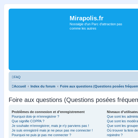
Mirapolis.fr
Nostalgie d'un Parc d'attraction pas
comme les autres
FAQ
Accueil
Index du forum
Foire aux questions (Questions posées fréque
Foire aux questions (Questions posées fréqu
Problèmes de connexion et d’enregistrement
Niveaux d’utilisate
Pourquoi dois-je m’enregistrer ?
Que sont les adminis
Que signifie COPPA ?
Que sont les modéra
Je souhaite m’enregistrer, mais je n’y parviens pas !
Que sont les groupes 
Je suis enregistré mais je ne peux pas me connecter !
Où trouver la liste d
Pourquoi ne puis-je pas me connecter ?
rejoindre ?