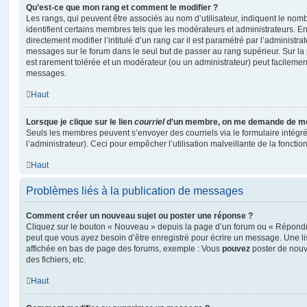
Qu’est-ce que mon rang et comment le modifier ?
Les rangs, qui peuvent être associés au nom d’utilisateur, indiquent le n
identifient certains membres tels que les modérateurs et administrateurs. 
directement modifier l’intitulé d’un rang car il est paramétré par l’administr
messages sur le forum dans le seul but de passer au rang supérieur. Sur la 
est rarement tolérée et un modérateur (ou un administrateur) peut facileme
messages.
Haut
Lorsque je clique sur le lien
courriel
d’un membre, on me demande de me
Seuls les membres peuvent s’envoyer des courriels via le formulaire intégré (
l’administrateur). Ceci pour empêcher l’utilisation malveillante de la fonctionn
Haut
Problèmes liés à la publication de messages
Comment créer un nouveau sujet ou poster une réponse ?
Cliquez sur le bouton « Nouveau » depuis la page d’un forum ou « Répondre 
peut que vous ayez besoin d’être enregistré pour écrire un message. Une li
affichée en bas de page des forums, exemple : Vous
pouvez
poster de nouv
des fichiers, etc.
Haut