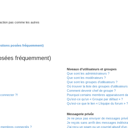
traction pas comme les autres
estions posées fréquemment)
posées fréquemment)
Niveaux d’utilisateurs et groupes
Que sont les administrateurs ?
Que sont les modérateurs ?
Que sont les groupes d’utilisateurs ?
Où trouver la liste des groupes d’utilisateur
Comment devenir chef de groupe ?
 connecter ?!
Pourquoi certains membres apparaissent dan
Qu’est-ce qu’un « Groupe par défaut » ?
Qu’est-ce que le lien « L’équipe du forum » 
Messagerie privée
Je ne peux pas envoyer de messages privé
Je reçois sans arrêt des messages indésira
s membres connectés ?
J’ai reçu un spam ou un courriel abusif d’u