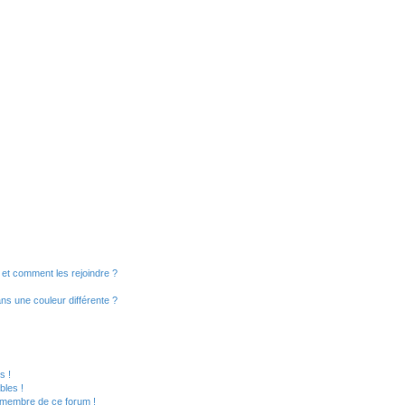
s et comment les rejoindre ?
s une couleur différente ?
?
s !
bles !
n membre de ce forum !