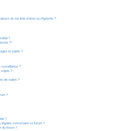
ateurs de ma liste d’amis ou d’ignorés ?
ultat ?
anche ?!
ages et sujets ?
a surveillance ?
 sujets ?
es de sujets ?
orum ?
ible ?
s légales concernant ce forum ?
r du forum ?