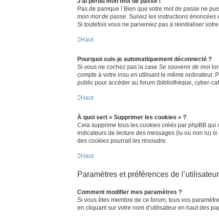
J’ai perdu mon mot de passe !
Pas de panique ! Bien que votre mot de passe ne puisse
mon mot de passe
. Suivez les instructions énoncées
Si toutefois vous ne parveniez pas à réinitialiser vot
Haut
Pourquoi suis-je automatiquement déconnecté ?
Si vous ne cochez pas la case
Se souvenir de moi
lor
compte à votre insu en utilisant le même ordinateur. 
public pour accéder au forum (bibliothèque, cyber-café,
Haut
À quoi sert « Supprimer les cookies » ?
Cela supprime tous les cookies créés par phpBB qui co
indicateurs de lecture des messages (lu ou non lu) s
des cookies pourrait les résoudre.
Haut
Paramètres et préférences de l’utilisateur
Comment modifier mes paramètres ?
Si vous êtes membre de ce forum, tous vos paramètre
en cliquant sur votre nom d’utilisateur en haut des p