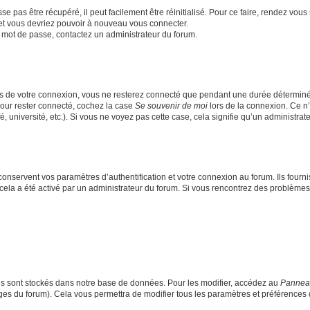
 pas être récupéré, il peut facilement être réinitialisé. Pour ce faire, rendez vou
 et vous devriez pouvoir à nouveau vous connecter.
re mot de passe, contactez un administrateur du forum.
s de votre connexion, vous ne resterez connecté que pendant une durée déterminé
Pour rester connecté, cochez la case
Se souvenir de moi
lors de la connexion. Ce n
 université, etc.). Si vous ne voyez pas cette case, cela signifie qu’un administrate
nservent vos paramètres d’authentification et votre connexion au forum. Ils fournis
i cela a été activé par un administrateur du forum. Si vous rencontrez des problè
s sont stockés dans notre base de données. Pour les modifier, accédez au
Panneau 
ages du forum). Cela vous permettra de modifier tous les paramètres et préférences