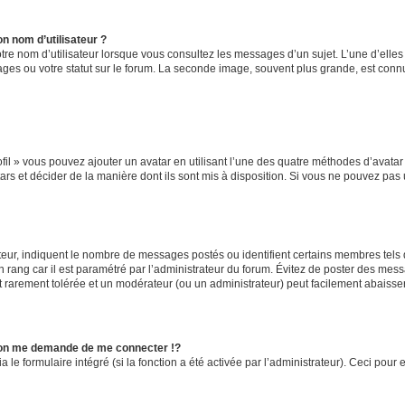
n nom d’utilisateur ?
tre nom d’utilisateur lorsque vous consultez les messages d’un sujet. L’une d’elle
ges ou votre statut sur le forum. La seconde image, souvent plus grande, est con
fil » vous pouvez ajouter un avatar en utilisant l’une des quatre méthodes d’avatar s
ars et décider de la manière dont ils sont mis à disposition. Si vous ne pouvez pas u
teur, indiquent le nombre de messages postés ou identifient certains membres tels
un rang car il est paramétré par l’administrateur du forum. Évitez de poster des mes
est rarement tolérée et un modérateur (ou un administrateur) peut facilement abais
on me demande de me connecter !?
e formulaire intégré (si la fonction a été activée par l’administrateur). Ceci pour e