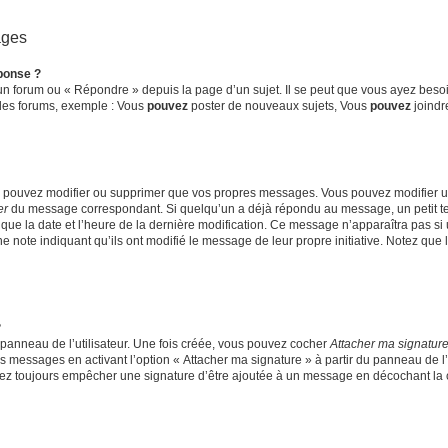
ages
ponse ?
n forum ou « Répondre » depuis la page d’un sujet. Il se peut que vous ayez besoin
 des forums, exemple : Vous
pouvez
poster de nouveaux sujets, Vous
pouvez
joindre
ne pouvez modifier ou supprimer que vos propres messages. Vous pouvez modifier 
er
du message correspondant. Si quelqu’un a déjà répondu au message, un petit tex
si que la date et l’heure de la dernière modification. Ce message n’apparaîtra pas s
une note indiquant qu’ils ont modifié le message de leur propre initiative. Notez qu
?
panneau de l’utilisateur. Une fois créée, vous pouvez cocher
Attacher ma signatur
s messages en activant l’option « Attacher ma signature » à partir du panneau de l’
urrez toujours empêcher une signature d’être ajoutée à un message en décochant la