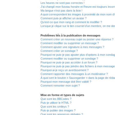
Les heures ne sont pas correctes !
J’ai changé mon fuseau horaire et l’heure est toujours incorr
Ma langue n’est pas dans la liste !
A quoi correspondent les images à proximité de mon nom d’ut
Comment puis-je afficher un avatar ?
Qu’est-ce que mon rang et comment le modifier ?
Lorsque je clique sur le lien
courriel
d’un membre, on me de
Problèmes liés à la publication de messages
Comment créer un nouveau sujet ou poster une réponse ?
Comment modifier ou supprimer un message ?
Comment ajouter une signature à mes messages ?
Comment créer un sondage ?
Pourquoi ne puis-je pas ajouter plus d’options à mon sonda
Comment modifier ou supprimer un sondage ?
Pourquoi ne puis-je pas accéder à un forum ?
Pourquoi ne puis-je pas joindre des fichiers à mon message
Pourquoi ai-je reçu un avertissement ?
Comment rapporter des messages à un modérateur ?
À quoi sert le bouton « Sauvegarder » dans la page de réd
Pourquoi mon message doit être validé ?
Comment remonter mon sujet ?
Mise en forme et types de sujets
Que sont les BBCodes ?
Puis-je utiliser le HTML ?
Que sont les smileys ?
Puis-je publier des images ?
Que sont les annonces globales ?