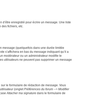
 d’être enregistré pour écrire un message. Une liste
 des fichiers, etc.
un message (quelquefois dans une durée limitée
te s’affichera en bas du message indiquant qu’il a
i un modérateur ou un administrateur modifie le
e les utilisateurs ne peuvent pas supprimer un message
e
sur le formulaire de rédaction de message. Vous
utilisateur (onglet
Préférences du forum --> Modifier
 case
Attacher ma signature
dans le formulaire de