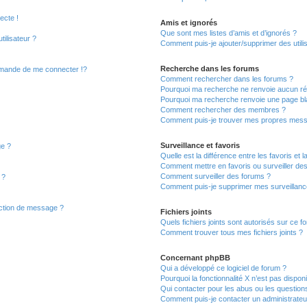
ecte !
Amis et ignorés
Que sont mes listes d’amis et d’ignorés ?
ilisateur ?
Comment puis-je ajouter/supprimer des utilis
Recherche dans les forums
mande de me connecter !?
Comment rechercher dans les forums ?
Pourquoi ma recherche ne renvoie aucun rés
Pourquoi ma recherche renvoie une page bl
Comment rechercher des membres ?
Comment puis-je trouver mes propres mess
Surveillance et favoris
ge ?
Quelle est la différence entre les favoris et l
Comment mettre en favoris ou surveiller des
Comment surveiller des forums ?
 ?
Comment puis-je supprimer mes surveillanc
action de message ?
Fichiers joints
Quels fichiers joints sont autorisés sur ce f
Comment trouver tous mes fichiers joints ?
Concernant phpBB
Qui a développé ce logiciel de forum ?
Pourquoi la fonctionnalité X n’est pas dispon
Qui contacter pour les abus ou les question
Comment puis-je contacter un administrateu