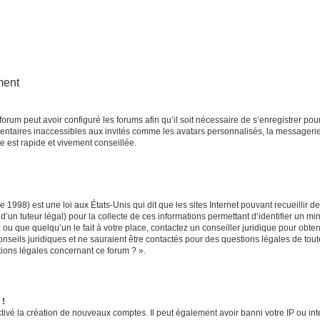
ment
forum peut avoir configuré les forums afin qu’il soit nécessaire de s’enregistrer po
entaires inaccessibles aux invités comme les avatars personnalisés, la messagerie
e est rapide et vivement conseillée.
e 1998) est une loi aux États-Unis qui dit que les sites Internet pouvant recueillir
d’un tuteur légal) pour la collecte de ces informations permettant d’identifier un m
ou que quelqu’un le fait à votre place, contactez un conseiller juridique pour obte
onseils juridiques et ne sauraient être contactés pour des questions légales de tou
tions légales concernant ce forum ? ».
 !
tivé la création de nouveaux comptes. Il peut également avoir banni votre IP ou inter