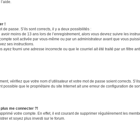
l’aide.
er !
t de passe. S’ils sont corrects, il y a deux possibilités :
 avoir moins de 13 ans lors de l’enregistrement, alors vous devrez suivre les instr
compte soit activée par vous-même ou par un administrateur avant que vous puissie
vez ses instructions.
 ayez fourni une adresse incorrecte ou que le courriel ait été traité par un filtre an
ent, vérifiez que votre nom d’utilisateur et votre mot de passe soient corrects. S’il
 possible que le propriétaire du site Internet ait une erreur de configuration de son c
x plus me connecter ?!
supprimé votre compte. En effet, il est courant de supprimer régulièrement les membr
trer et soyez plus investi sur le forum.