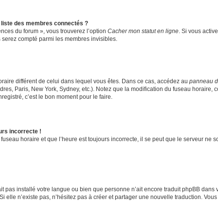
liste des membres connectés ?
rences du forum », vous trouverez l’option
Cacher mon statut en ligne
. Si vous activ
 serez compté parmi les membres invisibles.
 horaire différent de celui dans lequel vous êtes. Dans ce cas, accédez au
panneau de 
res, Paris, New York, Sydney, etc.). Notez que la modification du fuseau horaire, 
egistré, c’est le bon moment pour le faire.
urs incorrecte !
fuseau horaire et que l’heure est toujours incorrecte, il se peut que le serveur ne 
’ait pas installé votre langue ou bien que personne n’ait encore traduit phpBB da
Si elle n’existe pas, n’hésitez pas à créer et partager une nouvelle traduction. Vous 