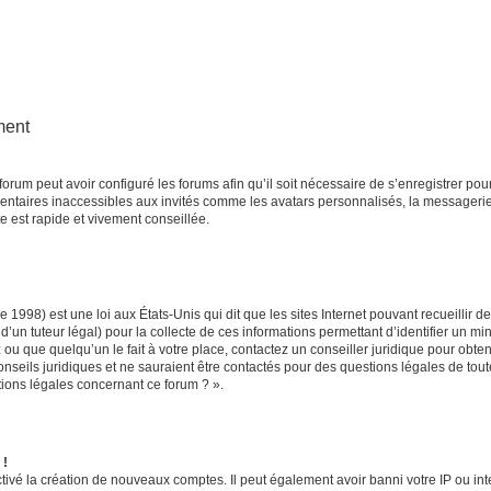
ment
forum peut avoir configuré les forums afin qu’il soit nécessaire de s’enregistrer po
entaires inaccessibles aux invités comme les avatars personnalisés, la messagerie
e est rapide et vivement conseillée.
e 1998) est une loi aux États-Unis qui dit que les sites Internet pouvant recueillir
d’un tuteur légal) pour la collecte de ces informations permettant d’identifier un m
ou que quelqu’un le fait à votre place, contactez un conseiller juridique pour obte
onseils juridiques et ne sauraient être contactés pour des questions légales de tou
tions légales concernant ce forum ? ».
 !
tivé la création de nouveaux comptes. Il peut également avoir banni votre IP ou inter