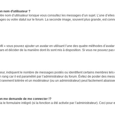
n nom d’utilisateur ?
tre nom d’utilisateur lorsque vous consultez les messages d’un sujet. L’une d’elle
ges ou votre statut sur le forum. La seconde image, souvent plus grande, est con
fil » vous pouvez ajouter un avatar en utilisant l’une des quatre méthodes d’avatar s
ars et décider de la manière dont ils sont mis à disposition. Si vous ne pouvez pas u
teur, indiquent le nombre de messages postés ou identifient certains membres tels
un rang car il est paramétré par l’administrateur du forum. Évitez de poster des mes
est rarement tolérée et un modérateur (ou un administrateur) peut facilement abais
on me demande de me connecter !?
e formulaire intégré (si la fonction a été activée par l’administrateur). Ceci pour e