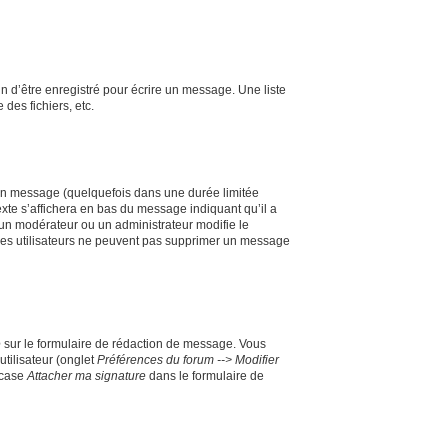
 d’être enregistré pour écrire un message. Une liste
 des fichiers, etc.
un message (quelquefois dans une durée limitée
te s’affichera en bas du message indiquant qu’il a
i un modérateur ou un administrateur modifie le
e les utilisateurs ne peuvent pas supprimer un message
e
sur le formulaire de rédaction de message. Vous
utilisateur (onglet
Préférences du forum --> Modifier
 case
Attacher ma signature
dans le formulaire de