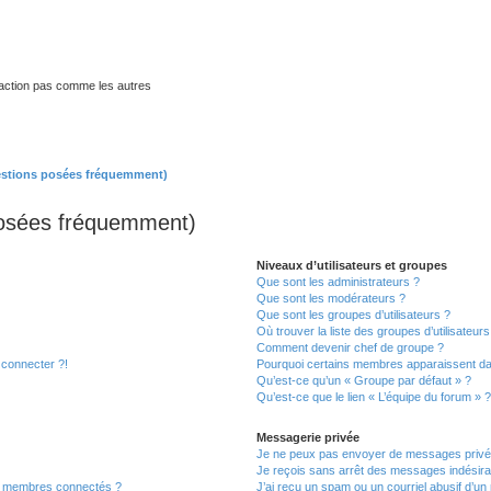
traction pas comme les autres
estions posées fréquemment)
posées fréquemment)
Niveaux d’utilisateurs et groupes
Que sont les administrateurs ?
Que sont les modérateurs ?
Que sont les groupes d’utilisateurs ?
Où trouver la liste des groupes d’utilisateur
Comment devenir chef de groupe ?
 connecter ?!
Pourquoi certains membres apparaissent dan
Qu’est-ce qu’un « Groupe par défaut » ?
Qu’est-ce que le lien « L’équipe du forum » 
Messagerie privée
Je ne peux pas envoyer de messages privé
Je reçois sans arrêt des messages indésira
s membres connectés ?
J’ai reçu un spam ou un courriel abusif d’u