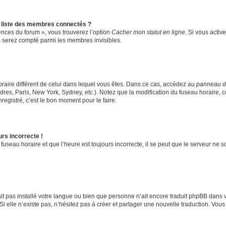
liste des membres connectés ?
rences du forum », vous trouverez l’option
Cacher mon statut en ligne
. Si vous activ
 serez compté parmi les membres invisibles.
 horaire différent de celui dans lequel vous êtes. Dans ce cas, accédez au
panneau de 
res, Paris, New York, Sydney, etc.). Notez que la modification du fuseau horaire, 
egistré, c’est le bon moment pour le faire.
urs incorrecte !
fuseau horaire et que l’heure est toujours incorrecte, il se peut que le serveur ne 
’ait pas installé votre langue ou bien que personne n’ait encore traduit phpBB da
Si elle n’existe pas, n’hésitez pas à créer et partager une nouvelle traduction. Vous 