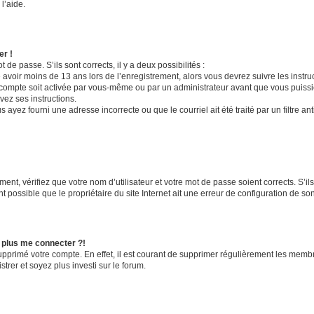
l’aide.
er !
t de passe. S’ils sont corrects, il y a deux possibilités :
 avoir moins de 13 ans lors de l’enregistrement, alors vous devrez suivre les instr
compte soit activée par vous-même ou par un administrateur avant que vous puissie
vez ses instructions.
 ayez fourni une adresse incorrecte ou que le courriel ait été traité par un filtre an
ent, vérifiez que votre nom d’utilisateur et votre mot de passe soient corrects. S’il
 possible que le propriétaire du site Internet ait une erreur de configuration de son c
x plus me connecter ?!
supprimé votre compte. En effet, il est courant de supprimer régulièrement les membr
trer et soyez plus investi sur le forum.