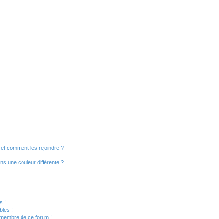
s et comment les rejoindre ?
s une couleur différente ?
?
s !
bles !
n membre de ce forum !