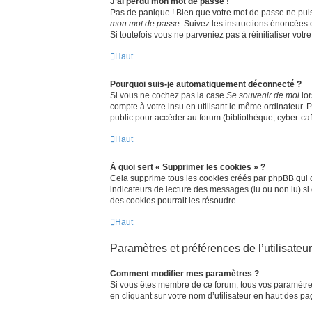
J’ai perdu mon mot de passe !
Pas de panique ! Bien que votre mot de passe ne puisse
mon mot de passe
. Suivez les instructions énoncées
Si toutefois vous ne parveniez pas à réinitialiser vot
Haut
Pourquoi suis-je automatiquement déconnecté ?
Si vous ne cochez pas la case
Se souvenir de moi
lor
compte à votre insu en utilisant le même ordinateur. 
public pour accéder au forum (bibliothèque, cyber-café,
Haut
À quoi sert « Supprimer les cookies » ?
Cela supprime tous les cookies créés par phpBB qui co
indicateurs de lecture des messages (lu ou non lu) s
des cookies pourrait les résoudre.
Haut
Paramètres et préférences de l’utilisateur
Comment modifier mes paramètres ?
Si vous êtes membre de ce forum, tous vos paramètre
en cliquant sur votre nom d’utilisateur en haut des p