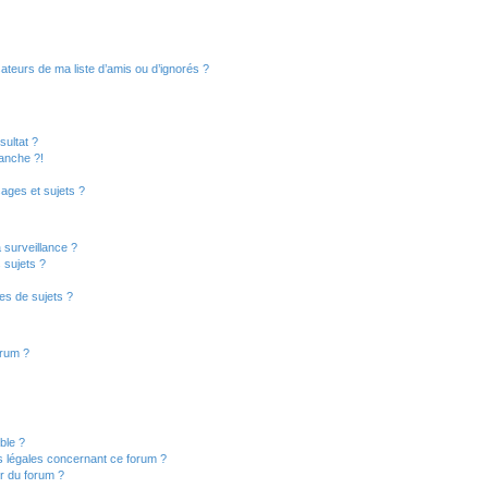
ateurs de ma liste d’amis ou d’ignorés ?
ultat ?
anche ?!
ages et sujets ?
a surveillance ?
 sujets ?
es de sujets ?
orum ?
ible ?
s légales concernant ce forum ?
r du forum ?