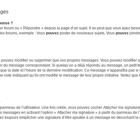
ages
ponse ?
n forum ou « Répondre » depuis la page d’un sujet. Il se peut que vous ayez besoin
 des forums, exemple : Vous
pouvez
poster de nouveaux sujets, Vous
pouvez
joindre
ne pouvez modifier ou supprimer que vos propres messages. Vous pouvez modifier 
er
du message correspondant. Si quelqu’un a déjà répondu au message, un petit tex
si que la date et l’heure de la dernière modification. Ce message n’apparaîtra pas s
une note indiquant qu’ils ont modifié le message de leur propre initiative. Notez qu
?
panneau de l’utilisateur. Une fois créée, vous pouvez cocher
Attacher ma signatur
s messages en activant l’option « Attacher ma signature » à partir du panneau de l’
urrez toujours empêcher une signature d’être ajoutée à un message en décochant la