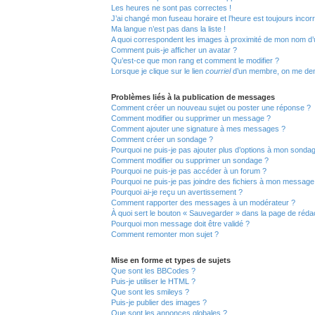
Les heures ne sont pas correctes !
J’ai changé mon fuseau horaire et l’heure est toujours incorr
Ma langue n’est pas dans la liste !
A quoi correspondent les images à proximité de mon nom d’ut
Comment puis-je afficher un avatar ?
Qu’est-ce que mon rang et comment le modifier ?
Lorsque je clique sur le lien
courriel
d’un membre, on me de
Problèmes liés à la publication de messages
Comment créer un nouveau sujet ou poster une réponse ?
Comment modifier ou supprimer un message ?
Comment ajouter une signature à mes messages ?
Comment créer un sondage ?
Pourquoi ne puis-je pas ajouter plus d’options à mon sonda
Comment modifier ou supprimer un sondage ?
Pourquoi ne puis-je pas accéder à un forum ?
Pourquoi ne puis-je pas joindre des fichiers à mon message
Pourquoi ai-je reçu un avertissement ?
Comment rapporter des messages à un modérateur ?
À quoi sert le bouton « Sauvegarder » dans la page de réd
Pourquoi mon message doit être validé ?
Comment remonter mon sujet ?
Mise en forme et types de sujets
Que sont les BBCodes ?
Puis-je utiliser le HTML ?
Que sont les smileys ?
Puis-je publier des images ?
Que sont les annonces globales ?