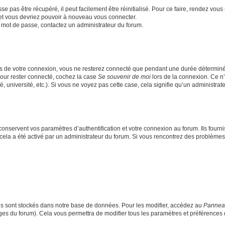
 pas être récupéré, il peut facilement être réinitialisé. Pour ce faire, rendez vou
 et vous devriez pouvoir à nouveau vous connecter.
re mot de passe, contactez un administrateur du forum.
s de votre connexion, vous ne resterez connecté que pendant une durée déterminé
Pour rester connecté, cochez la case
Se souvenir de moi
lors de la connexion. Ce n
 université, etc.). Si vous ne voyez pas cette case, cela signifie qu’un administrate
nservent vos paramètres d’authentification et votre connexion au forum. Ils fournis
i cela a été activé par un administrateur du forum. Si vous rencontrez des problè
s sont stockés dans notre base de données. Pour les modifier, accédez au
Panneau 
ages du forum). Cela vous permettra de modifier tous les paramètres et préférences