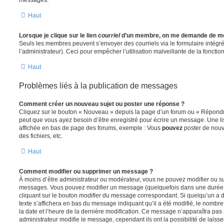
Haut
Lorsque je clique sur le lien
courriel
d’un membre, on me demande de me
Seuls les membres peuvent s’envoyer des courriels via le formulaire intégré (
l’administrateur). Ceci pour empêcher l’utilisation malveillante de la fonctionn
Haut
Problèmes liés à la publication de messages
Comment créer un nouveau sujet ou poster une réponse ?
Cliquez sur le bouton « Nouveau » depuis la page d’un forum ou « Répondre 
peut que vous ayez besoin d’être enregistré pour écrire un message. Une li
affichée en bas de page des forums, exemple : Vous
pouvez
poster de nouv
des fichiers, etc.
Haut
Comment modifier ou supprimer un message ?
À moins d’être administrateur ou modérateur, vous ne pouvez modifier ou 
messages. Vous pouvez modifier un message (quelquefois dans une durée l
cliquant sur le bouton
modifier
du message correspondant. Si quelqu’un a d
texte s’affichera en bas du message indiquant qu’il a été modifié, le nombre 
la date et l’heure de la dernière modification. Ce message n’apparaîtra pas
administrateur modifie le message, cependant ils ont la possibilité de laisse