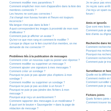
Comment modifier mes paramètres ?
Je ne peux pas envo
Comment empêcher mon nom d’apparaître dans la liste des
Je reçois sans arrêt
membres connectés ?
J’ai reçu un spam ou
Les heures ne sont pas correctes !
forum !
J’ai changé mon fuseau horaire et l’heure est toujours
incorrecte !
Amis et ignorés
Ma langue n’est pas dans la liste !
Que sont mes listes 
A quoi correspondent les images à proximité de mon nom
Comment puis-je ajou
d’utilisateur ?
liste d’amis ou d’igno
Comment puis-je afficher un avatar ?
Qu’est-ce que mon rang et comment le modifier ?
Recherche dans le
Lorsque je clique sur le lien
courriel
d’un membre, on me
Comment rechercher
demande de me connecter !?
Pourquoi ma recherc
Pourquoi ma recherc
Problèmes liés à la publication de messages
Comment recherche
Comment créer un nouveau sujet ou poster une réponse ?
Comment puis-je tro
Comment modifier ou supprimer un message ?
Comment ajouter une signature à mes messages ?
Surveillance et favo
Comment créer un sondage ?
Quelle est la différen
Pourquoi ne puis-je pas ajouter plus d’options à mon
Comment mettre en fa
sondage ?
Comment surveiller 
Comment modifier ou supprimer un sondage ?
Comment puis-je sup
Pourquoi ne puis-je pas accéder à un forum ?
Pourquoi ne puis-je pas joindre des fichiers à mon
message ?
Fichiers joints
Pourquoi ai-je reçu un avertissement ?
Quels fichiers joints
Comment rapporter des messages à un modérateur ?
Comment trouver tous
À quoi sert le bouton « Sauvegarder » dans la page de
rédaction de message ?