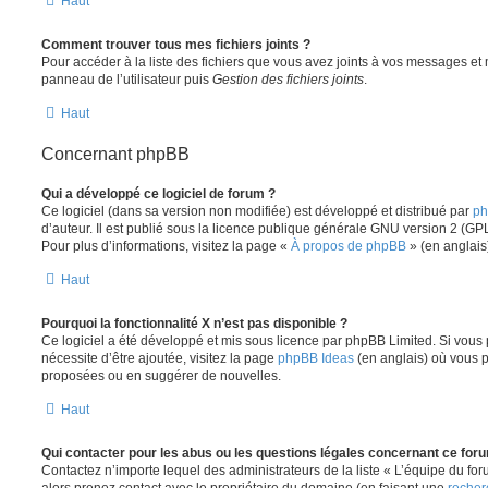
Haut
Comment trouver tous mes fichiers joints ?
Pour accéder à la liste des fichiers que vous avez joints à vos messages et
panneau de l’utilisateur puis
Gestion des fichiers joints
.
Haut
Concernant phpBB
Qui a développé ce logiciel de forum ?
Ce logiciel (dans sa version non modifiée) est développé et distribué par
ph
d’auteur. Il est publié sous la licence publique générale GNU version 2 (GPL-
Pour plus d’informations, visitez la page «
À propos de phpBB
» (en anglais
Haut
Pourquoi la fonctionnalité X n’est pas disponible ?
Ce logiciel a été développé et mis sous licence par phpBB Limited. Si vous
nécessite d’être ajoutée, visitez la page
phpBB Ideas
(en anglais) où vous 
proposées ou en suggérer de nouvelles.
Haut
Qui contacter pour les abus ou les questions légales concernant ce for
Contactez n’importe lequel des administrateurs de la liste « L’équipe du fo
alors prenez contact avec le propriétaire du domaine (en faisant une
recher