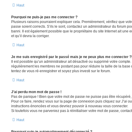
Haut
Pourquoi ne puis-je pas me connecter ?
Plusieurs raisons pourraient expliquer cela. Premièrement, vérifiez que votre
passe soient corrects. S’ils le sont, contactez un administrateur du forum po
banni. Il est également possible que le propriétaire du site Internet ait une 
et qu’il devra la corriger.
Haut
Je me suis enregistré par le passé mais je ne peux plus me connecter ?
Il est possible qu’un administrateur ait désactivé ou supprimé votre compte. 
régulièrement les membres ne postant pas pour réduire la taille de la base 
tentez de vous ré-enregistrer et soyez plus investi sur le forum.
Haut
J’ai perdu mon mot de passe !
Pas de panique ! Bien que votre mot de passe ne puisse pas être récupéré, il 
Pour ce faire, rendez vous sur la page de connexion puis cliquez sur
J’ai o
instructions énoncées et vous devriez pouvoir à nouveau vous connecter.
Si toutefois vous ne parveniez pas à réinitialiser votre mot de passe, contac
Haut
Pourquoi suis-je automatiquement déconnecté ?