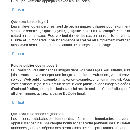
HTML peuvent être appliquées avec les BBCodes.
Haut
Que sont les smileys ?
Les smileys, ou émoticônes, sont de petites images utilisées pour exprime
simple, exemple : :) signifie joyeux, :( signifie triste. La liste complète des s
rédaction de message. Essayez toutefois de ne pas en abuser. Ils peuvent
illisible et un modérateur peut décider de les retirer ou simplement d’efface
aussi avoir défini un nombre maximum de smileys par message.
Haut
Puis-je publier des images ?
Oui, vous pouvez afficher des images dans vos messages. Par ailleurs, si l’a
joints, vous pouvez charger une image sur le forum. Autrement, vous devez 
serveur Web public, exemple : http://www.exemple.com/mon-image.gif. Vou
votre ordinateur (sauf si c’est un serveur Web public) ni des images placé
d’authentification, exemple : boîtes aux lettres Hotmail ou Yahoo!, sites pro
afficher l’image, utilisez la balise BBCode [img].
Haut
Que sont les annonces globales ?
Les annonces globales contiennent des informations importantes que vous d
apparaissent en haut de chaque forum et dans votre panneau de l’utilisateur
annonces globales dépend des permissions définies par l’administrateur.