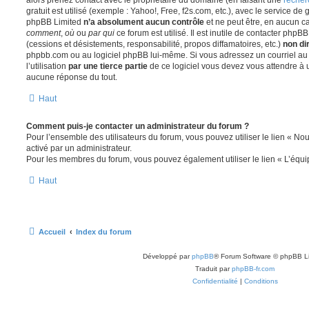
gratuit est utilisé (exemple : Yahoo!, Free, f2s.com, etc.), avec le service d
phpBB Limited
n’a absolument aucun contrôle
et ne peut être, en aucun c
comment
,
où
ou
par qui
ce forum est utilisé. Il est inutile de contacter phpB
(cessions et désistements, responsabilité, propos diffamatoires, etc.)
non di
phpbb.com ou au logiciel phpBB lui-même. Si vous adressez un courriel a
l’utilisation
par une tierce partie
de ce logiciel vous devez vous attendre à 
aucune réponse du tout.
Haut
Comment puis-je contacter un administrateur du forum ?
Pour l’ensemble des utilisateurs du forum, vous pouvez utiliser le lien « Nous
activé par un administrateur.
Pour les membres du forum, vous pouvez également utiliser le lien « L’équi
Haut
Accueil
Index du forum
Développé par
phpBB
® Forum Software © phpBB L
Traduit par
phpBB-fr.com
Confidentialité
|
Conditions