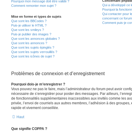
Concernant phpB
Pourquoi mon message doit être validé ?
Qui a développé ce l
Comment remonter mon sujet ?
Pourquoi la fonctionn
Qui contacter pour l
Mise en forme et types de sujets
concernant ce forum
Que sont les BBCodes ?
Comment puis-je cont
Puis-je utiliser le HTML ?
Que sont les smileys ?
Puis-je publier des images ?
Que sont les annonces globales ?
Que sont les annonces ?
Que sont les sujets épinglés ?
Que sont les sujets verrouillés ?
Que sont les icônes de sujet ?
Problèmes de connexion et d’enregistrement
Pourquoi dois-je m’enregistrer ?
Vous pouvez ne pas le faire, mais l’administrateur du forum peut avoir configu
nécessaire de s’enregistrer pour poster des messages. Par ailleurs, l’enreg
de fonctionnalités supplémentaires inaccessibles aux invités comme les av
privée, l’envoi de courriels aux autres membres, l’adhésion à des groupes, 
rapide et vivement conseillée.
Haut
Que signifie COPPA ?