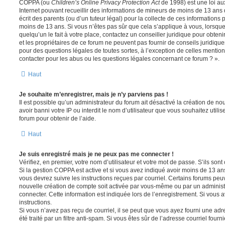
COPPA (ou
Children’s Online Privacy Protection Act
de 1998) est une loi aux
Internet pouvant recueillir des informations de mineurs de moins de 13 ans
écrit des parents (ou d’un tuteur légal) pour la collecte de ces informations 
moins de 13 ans. Si vous n’êtes pas sûr que cela s’applique à vous, lorsqu
quelqu’un le fait à votre place, contactez un conseiller juridique pour obte
et les propriétaires de ce forum ne peuvent pas fournir de conseils juridique
pour des questions légales de toutes sortes, à l’exception de celles mentio
contacter pour les abus ou les questions légales concernant ce forum ? ».
Haut
Je souhaite m’enregistrer, mais je n’y parviens pas !
Il est possible qu’un administrateur du forum ait désactivé la création de 
avoir banni votre IP ou interdit le nom d’utilisateur que vous souhaitez utili
forum pour obtenir de l’aide.
Haut
Je suis enregistré mais je ne peux pas me connecter !
Vérifiez, en premier, votre nom d’utilisateur et votre mot de passe. S’ils sont c
Si la gestion COPPA est active et si vous avez indiqué avoir moins de 13 ans
vous devrez suivre les instructions reçues par courriel. Certains forums pe
nouvelle création de compte soit activée par vous-même ou par un administ
connecter. Cette information est indiquée lors de l’enregistrement. Si vous a
instructions.
Si vous n’avez pas reçu de courriel, il se peut que vous ayez fourni une adre
été traité par un filtre anti-spam. Si vous êtes sûr de l’adresse courriel fourn