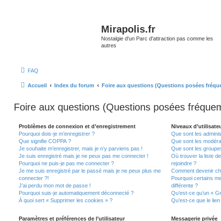
Mirapolis.fr
Nostalgie d'un Parc d'attraction pas comme les
autres
FAQ
Accueil
Index du forum
Foire aux questions (Questions posées fréq
Foire aux questions (Questions posées fréqu
Problèmes de connexion et d’enregistrement
Niveaux d’utilisate
Pourquoi dois-je m’enregistrer ?
Que sont les adminis
Que signifie COPPA ?
Que sont les modéra
Je souhaite m’enregistrer, mais je n’y parviens pas !
Que sont les groupes 
Je suis enregistré mais je ne peux pas me connecter !
Où trouver la liste d
Pourquoi ne puis-je pas me connecter ?
rejoindre ?
Je me suis enregistré par le passé mais je ne peux plus me
Comment devenir ch
connecter ?!
Pourquoi certains m
J’ai perdu mon mot de passe !
différente ?
Pourquoi suis-je automatiquement déconnecté ?
Qu’est-ce qu’un « Gr
À quoi sert « Supprimer les cookies » ?
Qu’est-ce que le lien
Paramètres et préférences de l’utilisateur
Messagerie privée