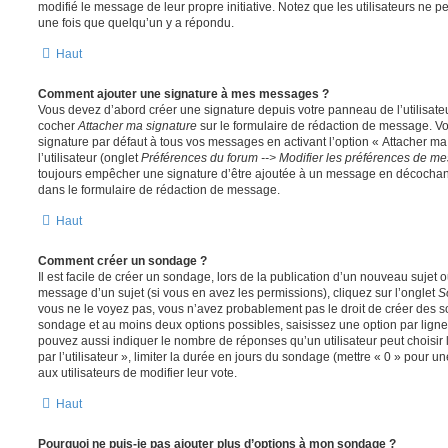
modifié le message de leur propre initiative. Notez que les utilisateurs n
une fois que quelqu’un y a répondu.
Haut
Comment ajouter une signature à mes messages ?
Vous devez d’abord créer une signature depuis votre panneau de l’utilisate
cocher
Attacher ma signature
sur le formulaire de rédaction de message. Vo
signature par défaut à tous vos messages en activant l’option « Attacher ma
l’utilisateur (onglet
Préférences du forum --> Modifier les préférences de m
toujours empêcher une signature d’être ajoutée à un message en décochan
dans le formulaire de rédaction de message.
Haut
Comment créer un sondage ?
Il est facile de créer un sondage, lors de la publication d’un nouveau sujet 
message d’un sujet (si vous en avez les permissions), cliquez sur l’onglet
S
vous ne le voyez pas, vous n’avez probablement pas le droit de créer des so
sondage et au moins deux options possibles, saisissez une option par lig
pouvez aussi indiquer le nombre de réponses qu’un utilisateur peut choisir 
par l’utilisateur », limiter la durée en jours du sondage (mettre « 0 » pour un
aux utilisateurs de modifier leur vote.
Haut
Pourquoi ne puis-je pas ajouter plus d’options à mon sondage ?