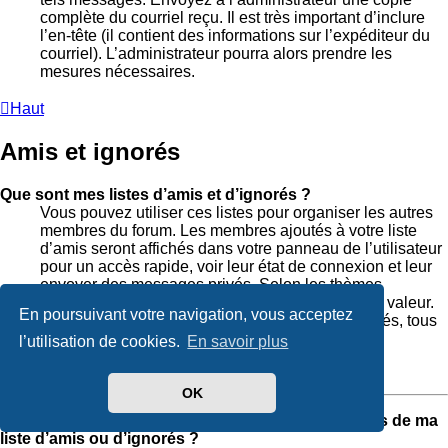
complète du courriel reçu. Il est très important d’inclure
l’en-tête (il contient des informations sur l’expéditeur du
courriel). L’administrateur pourra alors prendre les
mesures nécessaires.
Haut
Amis et ignorés
Que sont mes listes d’amis et d’ignorés ?
Vous pouvez utiliser ces listes pour organiser les autres
membres du forum. Les membres ajoutés à votre liste
d’amis seront affichés dans votre panneau de l’utilisateur
pour un accès rapide, voir leur état de connexion et leur
envoyer des messages privés. Selon les thèmes
graphiques, leurs messages peuvent être mis en valeur.
En poursuivant votre navigation, vous acceptez
Si vous ajoutez un utilisateur à votre liste d’ignorés, tous
ses messages seront masqués par défaut.
l’utilisation de cookies.
En savoir plus
Haut
OK
Comment puis-je ajouter/supprimer des utilisateurs de ma
liste d’amis ou d’ignorés ?