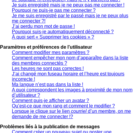
Je suis enregistré mais je ne peux pas me connecter !
Pourquoi ne puis-je pas me connecter ?
Je me suis enregistré par le passé mais je ne peux plus
me connecter ?!
J’ai perdu mon mot de passe !
Pourquoi suis-je automatiquement déconnecté ?
À quoi sert « Supprimer les cookies » ?
Paramètres et préférences de l’utilisateur
Comment modifier mes paramètres ?
Comment empêcher mon nom d’apparaître dans la liste
des membres connectés ?
Les heures ne sont pas correctes !
J’ai changé mon fuseau horaire et l’heure est toujours
incorrecte !
Ma langue n’est pas dans la liste !
A quoi correspondent les images à proximité de mon nom
d’utilisateur ?
Comment puis-je afficher un avatar ?
Qu’est-ce que mon rang et comment le modifier ?
Lorsque je clique sur le lien
courriel
d’un membre, on me
demande de me connecter !?
Problèmes liés à la publication de messages
Comment créer un nouveau sujet ou poster une