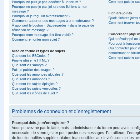
Comment puis-je sup
Pourquoi ne puis-je pas accéder à un forum ?
Pourquoi ne puis-je pas joindre des fichiers à mon
message ?
Fichiers joints
Pourquoi ai-je reçu un avertissement ?
Quels fichiers joints
Comment rapporter des messages à un modérateur ?
Comment trouver tous
À quoi sert le bouton « Sauvegarder » dans la page de
rédaction de message ?
Concernant phpB
Pourquoi mon message doit être validé ?
Qui a développé ce l
Comment remonter mon sujet ?
Pourquoi la fonctionn
Qui contacter pour l
Mise en forme et types de sujets
concernant ce forum
Que sont les BBCodes ?
Comment puis-je cont
Puis-je utiliser le HTML ?
Que sont les smileys ?
Puis-je publier des images ?
Que sont les annonces globales ?
Que sont les annonces ?
Que sont les sujets épinglés ?
Que sont les sujets verrouillés ?
Que sont les icônes de sujet ?
Problèmes de connexion et d’enregistrement
Pourquoi dois-je m’enregistrer ?
Vous pouvez ne pas le faire, mais l’administrateur du forum peut avoir configu
nécessaire de s’enregistrer pour poster des messages. Par ailleurs, l’enreg
de fonctionnalités supplémentaires inaccessibles aux invités comme les av