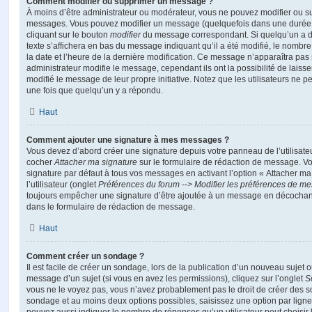
Comment modifier ou supprimer un message ?
À moins d’être administrateur ou modérateur, vous ne pouvez modifier ou 
messages. Vous pouvez modifier un message (quelquefois dans une durée l
cliquant sur le bouton
modifier
du message correspondant. Si quelqu’un a d
texte s’affichera en bas du message indiquant qu’il a été modifié, le nombre 
la date et l’heure de la dernière modification. Ce message n’apparaîtra pas
administrateur modifie le message, cependant ils ont la possibilité de laisse
modifié le message de leur propre initiative. Notez que les utilisateurs n
une fois que quelqu’un y a répondu.
Haut
Comment ajouter une signature à mes messages ?
Vous devez d’abord créer une signature depuis votre panneau de l’utilisate
cocher
Attacher ma signature
sur le formulaire de rédaction de message. Vo
signature par défaut à tous vos messages en activant l’option « Attacher ma
l’utilisateur (onglet
Préférences du forum --> Modifier les préférences de m
toujours empêcher une signature d’être ajoutée à un message en décochan
dans le formulaire de rédaction de message.
Haut
Comment créer un sondage ?
Il est facile de créer un sondage, lors de la publication d’un nouveau sujet 
message d’un sujet (si vous en avez les permissions), cliquez sur l’onglet
S
vous ne le voyez pas, vous n’avez probablement pas le droit de créer des so
sondage et au moins deux options possibles, saisissez une option par lig