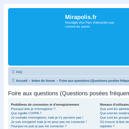
Mirapolis.fr
Nostalgie d'un Parc d'attraction pas
comme les autres
FAQ
Accueil
Index du forum
Foire aux questions (Questions posées fréq
Foire aux questions (Questions posées fréqu
Problèmes de connexion et d’enregistrement
Niveaux d’utilisate
Pourquoi dois-je m’enregistrer ?
Que sont les adminis
Que signifie COPPA ?
Que sont les modéra
Je souhaite m’enregistrer, mais je n’y parviens pas !
Que sont les groupes 
Je suis enregistré mais je ne peux pas me connecter !
Où trouver la liste d
Pourquoi ne puis-je pas me connecter ?
rejoindre ?