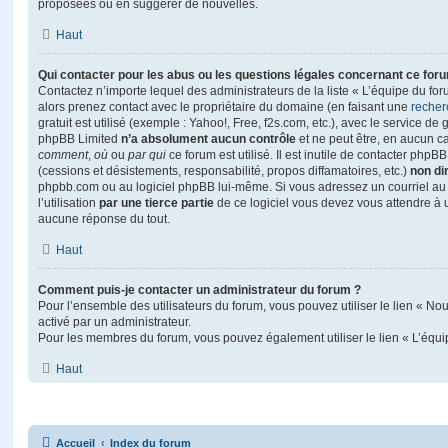
proposées ou en suggérer de nouvelles.
Haut
Qui contacter pour les abus ou les questions légales concernant ce for
Contactez n’importe lequel des administrateurs de la liste « L’équipe du fo
alors prenez contact avec le propriétaire du domaine (en faisant une
recher
gratuit est utilisé (exemple : Yahoo!, Free, f2s.com, etc.), avec le service d
phpBB Limited
n’a absolument aucun contrôle
et ne peut être, en aucun c
comment
,
où
ou
par qui
ce forum est utilisé. Il est inutile de contacter phpB
(cessions et désistements, responsabilité, propos diffamatoires, etc.)
non di
phpbb.com ou au logiciel phpBB lui-même. Si vous adressez un courriel a
l’utilisation
par une tierce partie
de ce logiciel vous devez vous attendre à 
aucune réponse du tout.
Haut
Comment puis-je contacter un administrateur du forum ?
Pour l’ensemble des utilisateurs du forum, vous pouvez utiliser le lien « Nous
activé par un administrateur.
Pour les membres du forum, vous pouvez également utiliser le lien « L’équi
Haut
Accueil
Index du forum