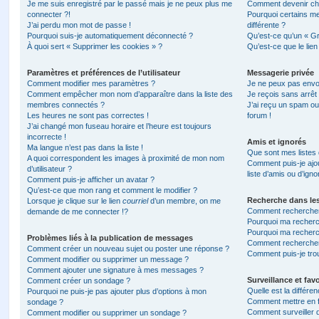
Je me suis enregistré par le passé mais je ne peux plus me
Comment devenir ch
connecter ?!
Pourquoi certains m
J’ai perdu mon mot de passe !
différente ?
Pourquoi suis-je automatiquement déconnecté ?
Qu’est-ce qu’un « Gr
À quoi sert « Supprimer les cookies » ?
Qu’est-ce que le lien
Paramètres et préférences de l’utilisateur
Messagerie privée
Comment modifier mes paramètres ?
Je ne peux pas envo
Comment empêcher mon nom d’apparaître dans la liste des
Je reçois sans arrêt
membres connectés ?
J’ai reçu un spam ou
Les heures ne sont pas correctes !
forum !
J’ai changé mon fuseau horaire et l’heure est toujours
incorrecte !
Amis et ignorés
Ma langue n’est pas dans la liste !
Que sont mes listes 
A quoi correspondent les images à proximité de mon nom
Comment puis-je ajou
d’utilisateur ?
liste d’amis ou d’igno
Comment puis-je afficher un avatar ?
Qu’est-ce que mon rang et comment le modifier ?
Recherche dans le
Lorsque je clique sur le lien
courriel
d’un membre, on me
Comment rechercher
demande de me connecter !?
Pourquoi ma recherc
Pourquoi ma recherc
Problèmes liés à la publication de messages
Comment recherche
Comment créer un nouveau sujet ou poster une réponse ?
Comment puis-je tro
Comment modifier ou supprimer un message ?
Comment ajouter une signature à mes messages ?
Surveillance et favo
Comment créer un sondage ?
Quelle est la différen
Pourquoi ne puis-je pas ajouter plus d’options à mon
Comment mettre en fa
sondage ?
Comment surveiller 
Comment modifier ou supprimer un sondage ?