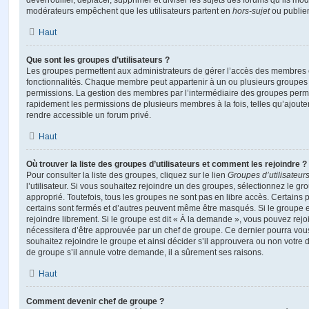
déverrouiller, déplacer, supprimer et diviser les sujets des forums qu’ils m
modérateurs empêchent que les utilisateurs partent en
hors-sujet
ou publien
Haut
Que sont les groupes d’utilisateurs ?
Les groupes permettent aux administrateurs de gérer l’accès des membres et
fonctionnalités. Chaque membre peut appartenir à un ou plusieurs groupes
permissions. La gestion des membres par l’intermédiaire des groupes perme
rapidement les permissions de plusieurs membres à la fois, telles qu’ajout
rendre accessible un forum privé.
Haut
Où trouver la liste des groupes d’utilisateurs et comment les rejoindre ?
Pour consulter la liste des groupes, cliquez sur le lien
Groupes d’utilisateur
l’utilisateur. Si vous souhaitez rejoindre un des groupes, sélectionnez le gr
approprié. Toutefois, tous les groupes ne sont pas en libre accès. Certains
certains sont fermés et d’autres peuvent même être masqués. Si le groupe es
rejoindre librement. Si le groupe est dit « À la demande », vous pouvez re
nécessitera d’être approuvée par un chef de groupe. Ce dernier pourra v
souhaitez rejoindre le groupe et ainsi décider s’il approuvera ou non votr
de groupe s’il annule votre demande, il a sûrement ses raisons.
Haut
Comment devenir chef de groupe ?