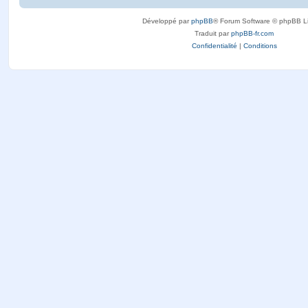
Développé par
phpBB
® Forum Software © phpBB L
Traduit par
phpBB-fr.com
Confidentialité
|
Conditions