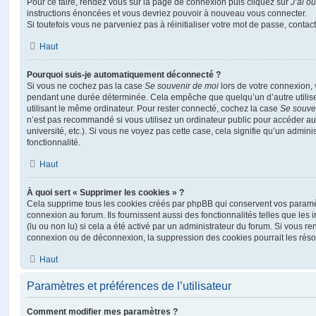
Pour ce faire, rendez vous sur la page de connexion puis cliquez sur
J’ai o
instructions énoncées et vous devriez pouvoir à nouveau vous connecter.
Si toutefois vous ne parveniez pas à réinitialiser votre mot de passe, contac
Haut
Pourquoi suis-je automatiquement déconnecté ?
Si vous ne cochez pas la case
Se souvenir de moi
lors de votre connexion,
pendant une durée déterminée. Cela empêche que quelqu’un d’autre utilise
utilisant le même ordinateur. Pour rester connecté, cochez la case
Se souve
n’est pas recommandé si vous utilisez un ordinateur public pour accéder au
université, etc.). Si vous ne voyez pas cette case, cela signifie qu’un admini
fonctionnalité.
Haut
À quoi sert « Supprimer les cookies » ?
Cela supprime tous les cookies créés par phpBB qui conservent vos paramètr
connexion au forum. Ils fournissent aussi des fonctionnalités telles que les
(lu ou non lu) si cela a été activé par un administrateur du forum. Si vous 
connexion ou de déconnexion, la suppression des cookies pourrait les réso
Haut
Paramètres et préférences de l’utilisateur
Comment modifier mes paramètres ?