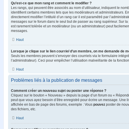
Qu’est-ce que mon rang et comment le modifier ?
Les rangs, qui peuvent être associés au nom d’utilisateur, indiquent le n
identifient certains membres tels que les modérateurs et administrateurs. 
directement modifier l’intitulé d’un rang car il est paramétré par l’administr
messages sur le forum dans le seul but de passer au rang supérieur. Sur la 
est rarement tolérée et un modérateur (ou un administrateur) peut facileme
messages.
Haut
Lorsque je clique sur le lien
courriel
d’un membre, on me demande de me
Seuls les membres peuvent s’envoyer des courriels via le formulaire intégré (
l’administrateur). Ceci pour empêcher l’utilisation malveillante de la fonctionn
Haut
Problèmes liés à la publication de messages
Comment créer un nouveau sujet ou poster une réponse ?
Cliquez sur le bouton « Nouveau » depuis la page d’un forum ou « Répondre 
peut que vous ayez besoin d’être enregistré pour écrire un message. Une li
affichée en bas de page des forums, exemple : Vous
pouvez
poster de nouv
des fichiers, etc.
Haut