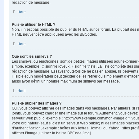
rédaction de message.
Haut
Puis-je utiliser le HTML ?
Non, il n’est pas possible de publier du HTML sur ce forum. La plupart des 
HTML peuvent être appliquées avec les BBCodes.
Haut
Que sont les smileys ?
Les smileys, ou émoticônes, sont de petites images utilisées pour exprime
simple, exemple : :) signifie joyeux, :( signifie triste. La liste complète des s
rédaction de message. Essayez toutefois de ne pas en abuser. Ils peuvent
illisible et un modérateur peut décider de les retirer ou simplement d’efface
aussi avoir défini un nombre maximum de smileys par message.
Haut
Puis-je publier des images ?
Oui, vous pouvez afficher des images dans vos messages. Par ailleurs, si l’a
joints, vous pouvez charger une image sur le forum. Autrement, vous devez 
serveur Web public, exemple : http://www.exemple.com/mon-image.gif. Vou
votre ordinateur (sauf si c’est un serveur Web public) ni des images placé
d’authentification, exemple : boîtes aux lettres Hotmail ou Yahoo!, sites pro
afficher l’image, utilisez la balise BBCode [img].