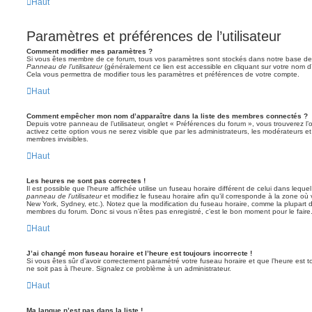
Haut
Paramètres et préférences de l’utilisateur
Comment modifier mes paramètres ?
Si vous êtes membre de ce forum, tous vos paramètres sont stockés dans notre base de
Panneau de l’utilisateur
(généralement ce lien est accessible en cliquant sur votre nom d
Cela vous permettra de modifier tous les paramètres et préférences de votre compte.
Haut
Comment empêcher mon nom d’apparaître dans la liste des membres connectés ?
Depuis votre panneau de l’utilisateur, onglet « Préférences du forum », vous trouverez l’
activez cette option vous ne serez visible que par les administrateurs, les modérateurs
membres invisibles.
Haut
Les heures ne sont pas correctes !
Il est possible que l’heure affichée utilise un fuseau horaire différent de celui dans leq
panneau de l’utilisateur
et modifiez le fuseau horaire afin qu’il corresponde à la zone où 
New York, Sydney, etc.). Notez que la modification du fuseau horaire, comme la plupart 
membres du forum. Donc si vous n’êtes pas enregistré, c’est le bon moment pour le faire
Haut
J’ai changé mon fuseau horaire et l’heure est toujours incorrecte !
Si vous êtes sûr d’avoir correctement paramétré votre fuseau horaire et que l’heure est to
ne soit pas à l’heure. Signalez ce problème à un administrateur.
Haut
Ma langue n’est pas dans la liste !