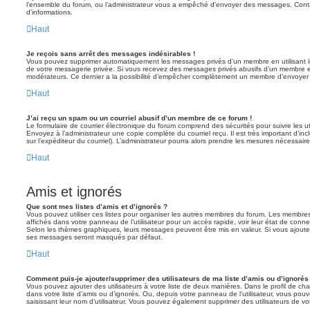
l’ensemble du forum, ou l’administrateur vous a empêché d’envoyer des messages. Contac
d’informations.
Haut
Je reçois sans arrêt des messages indésirables !
Vous pouvez supprimer automatiquement les messages privés d’un membre en utilisant l
de votre messagerie privée. Si vous recevez des messages privés abusifs d’un membre en
modérateurs. Ce dernier a la possibilité d’empêcher complètement un membre d’envoyer
Haut
J’ai reçu un spam ou un courriel abusif d’un membre de ce forum !
Le formulaire de courrier électronique du forum comprend des sécurités pour suivre les ut
Envoyez à l’administrateur une copie complète du courriel reçu. Il est très important d’inclu
sur l’expéditeur du courriel). L’administrateur pourra alors prendre les mesures nécessaire
Haut
Amis et ignorés
Que sont mes listes d’amis et d’ignorés ?
Vous pouvez utiliser ces listes pour organiser les autres membres du forum. Les membres 
affichés dans votre panneau de l’utilisateur pour un accès rapide, voir leur état de con
Selon les thèmes graphiques, leurs messages peuvent être mis en valeur. Si vous ajoutez u
ses messages seront masqués par défaut.
Haut
Comment puis-je ajouter/supprimer des utilisateurs de ma liste d’amis ou d’ignorés
Vous pouvez ajouter des utilisateurs à votre liste de deux manières. Dans le profil de cha
dans votre liste d’amis ou d’ignorés. Ou, depuis votre panneau de l’utilisateur, vous p
saisissant leur nom d’utilisateur. Vous pouvez également supprimer des utilisateurs de v