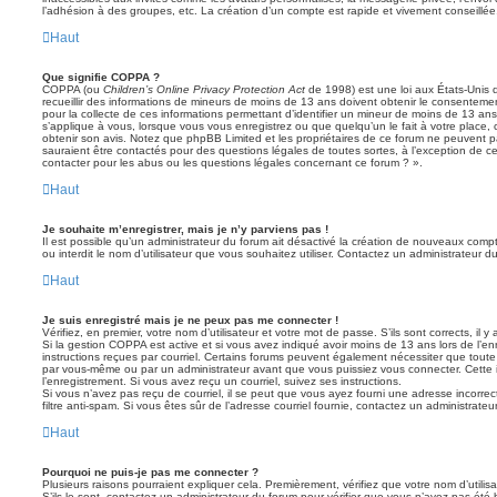
l’adhésion à des groupes, etc. La création d’un compte est rapide et vivement conseillée
Haut
Que signifie COPPA ?
COPPA (ou
Children’s Online Privacy Protection Act
de 1998) est une loi aux États-Unis q
recueillir des informations de mineurs de moins de 13 ans doivent obtenir le consentement
pour la collecte de ces informations permettant d’identifier un mineur de moins de 13 ans
s’applique à vous, lorsque vous vous enregistrez ou que quelqu’un le fait à votre place, 
obtenir son avis. Notez que phpBB Limited et les propriétaires de ce forum ne peuvent pa
sauraient être contactés pour des questions légales de toutes sortes, à l’exception de 
contacter pour les abus ou les questions légales concernant ce forum ? ».
Haut
Je souhaite m’enregistrer, mais je n’y parviens pas !
Il est possible qu’un administrateur du forum ait désactivé la création de nouveaux compt
ou interdit le nom d’utilisateur que vous souhaitez utiliser. Contactez un administrateur d
Haut
Je suis enregistré mais je ne peux pas me connecter !
Vérifiez, en premier, votre nom d’utilisateur et votre mot de passe. S’ils sont corrects, il y 
Si la gestion COPPA est active et si vous avez indiqué avoir moins de 13 ans lors de l’en
instructions reçues par courriel. Certains forums peuvent également nécessiter que toute
par vous-même ou par un administrateur avant que vous puissiez vous connecter. Cette i
l’enregistrement. Si vous avez reçu un courriel, suivez ses instructions.
Si vous n’avez pas reçu de courriel, il se peut que vous ayez fourni une adresse incorrecte
filtre anti-spam. Si vous êtes sûr de l’adresse courriel fournie, contactez un administrateur
Haut
Pourquoi ne puis-je pas me connecter ?
Plusieurs raisons pourraient expliquer cela. Premièrement, vérifiez que votre nom d’utilis
S’ils le sont, contactez un administrateur du forum pour vérifier que vous n’avez pas été 