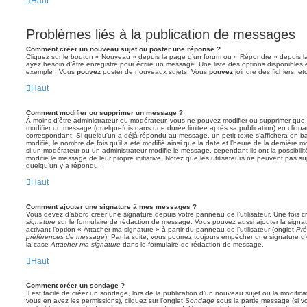
Haut
Problèmes liés à la publication de messages
Comment créer un nouveau sujet ou poster une réponse ?
Cliquez sur le bouton « Nouveau » depuis la page d’un forum ou « Répondre » depuis la
ayez besoin d’être enregistré pour écrire un message. Une liste des options disponibles
exemple : Vous
pouvez
poster de nouveaux sujets, Vous
pouvez
joindre des fichiers, etc
Haut
Comment modifier ou supprimer un message ?
À moins d’être administrateur ou modérateur, vous ne pouvez modifier ou supprimer qu
modifier un message (quelquefois dans une durée limitée après sa publication) en cliqua
correspondant. Si quelqu’un a déjà répondu au message, un petit texte s’affichera en b
modifié, le nombre de fois qu’il a été modifié ainsi que la date et l’heure de la dernière
si un modérateur ou un administrateur modifie le message, cependant ils ont la possibilité
modifié le message de leur propre initiative. Notez que les utilisateurs ne peuvent pas
quelqu’un y a répondu.
Haut
Comment ajouter une signature à mes messages ?
Vous devez d’abord créer une signature depuis votre panneau de l’utilisateur. Une fois
signature
sur le formulaire de rédaction de message. Vous pouvez aussi ajouter la sign
activant l’option « Attacher ma signature » à partir du panneau de l’utilisateur (onglet
Pré
préférences de message
). Par la suite, vous pourrez toujours empêcher une signature
la case
Attacher ma signature
dans le formulaire de rédaction de message.
Haut
Comment créer un sondage ?
Il est facile de créer un sondage, lors de la publication d’un nouveau sujet ou la modific
vous en avez les permissions), cliquez sur l’onglet
Sondage
sous la partie message (si v