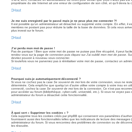
propriétaire du site Internet ait une erreur de configuration de son côté, et qu’il devra la c
Haut
Je me suis enregistré par le passé mais je ne peux plus me connecter ?!
Il est possible qu’un administrateur ait désactivé ou supprimé votre compte. En effet, il 
membres ne postant pas pour réduire la taille de la base de données. Si cela vous arrive
plus investi sur le forum.
Haut
J’ai perdu mon mot de passe !
Pas de panique ! Bien que votre mot de passe ne puisse pas être récupéré, il peut facileme
rendez vous sur la page de connexion puis cliquez sur
J’ai oublié mon mot de passe
. Su
devriez pouvoir à nouveau vous connecter.
Si toutefois vous ne parveniez pas à réinitialiser votre mot de passe, contactez un admin
Haut
Pourquoi suis-je automatiquement déconnecté ?
Si vous ne cochez pas la case
Se souvenir de moi
lors de votre connexion, vous ne res
déterminée. Cela empêche que quelqu’un d’autre utilise votre compte à votre insu en util
connecté, cochez la case
Se souvenir de moi
lors de la connexion. Ce n’est pas recomma
pour accéder au forum (bibliothèque, cyber-café, université, etc.). Si vous ne voyez pas c
administrateur du forum a désactivé cette fonctionnalité.
Haut
À quoi sert « Supprimer les cookies » ?
Cela supprime tous les cookies créés par phpBB qui conservent vos paramètres d’authenti
fournissent aussi des fonctionnalités telles que les indicateurs de lecture des messages (l
administrateur du forum. Si vous rencontrez des problèmes de connexion ou de déconnex
les résoudre.