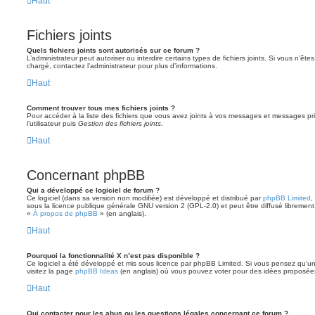
Haut
Fichiers joints
Quels fichiers joints sont autorisés sur ce forum ?
L’administrateur peut autoriser ou interdire certains types de fichiers joints. Si vous n’ête
chargé, contactez l’administrateur pour plus d’informations.
Haut
Comment trouver tous mes fichiers joints ?
Pour accéder à la liste des fichiers que vous avez joints à vos messages et messages pr
l’utilisateur puis
Gestion des fichiers joints
.
Haut
Concernant phpBB
Qui a développé ce logiciel de forum ?
Ce logiciel (dans sa version non modifiée) est développé et distribué par
phpBB Limited
,
sous la licence publique générale GNU version 2 (GPL-2.0) et peut être diffusé librement.
«
À propos de phpBB
» (en anglais).
Haut
Pourquoi la fonctionnalité X n’est pas disponible ?
Ce logiciel a été développé et mis sous licence par phpBB Limited. Si vous pensez qu’une
visitez la page
phpBB Ideas
(en anglais) où vous pouvez voter pour des idées proposée
Haut
Qui contacter pour les abus ou les questions légales concernant ce forum ?