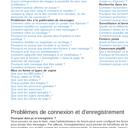
A quoi correspondent les images à proximité de mon nom
d’amis ou d’ignorés ?
d’utilisateur ?
Recherche dans les
Comment puis-je afficher un avatar ?
Comment rechercher d
Qu’est-ce que mon rang et comment le modifier ?
Pourquoi ma recherch
Lorsque je clique sur le lien
courriel
d’un membre, on me
Pourquoi ma recherch
demande de me connecter !?
Comment rechercher 
Problèmes liés à la publication de messages
Comment puis-je trou
Comment créer un nouveau sujet ou poster une réponse ?
Surveillance et favor
Comment modifier ou supprimer un message ?
Quelle est la différenc
Comment ajouter une signature à mes messages ?
Comment mettre en fav
Comment créer un sondage ?
Comment surveiller d
Pourquoi ne puis-je pas ajouter plus d’options à mon
Comment puis-je suppr
sondage ?
Fichiers joints
Comment modifier ou supprimer un sondage ?
Quels fichiers joints 
Pourquoi ne puis-je pas accéder à un forum ?
Comment trouver tous 
Pourquoi ne puis-je pas joindre des fichiers à mon message ?
Concernant phpBB
Pourquoi ai-je reçu un avertissement ?
Qui a développé ce lo
Comment rapporter des messages à un modérateur ?
Pourquoi la fonctionna
À quoi sert le bouton « Sauvegarder » dans la page de
Qui contacter pour le
rédaction de message ?
concernant ce forum 
Pourquoi mon message doit être validé ?
Comment puis-je conta
Comment remonter mon sujet ?
Mise en forme et types de sujets
Que sont les BBCodes ?
Puis-je utiliser le HTML ?
Que sont les smileys ?
Puis-je publier des images ?
Que sont les annonces globales ?
Que sont les annonces ?
Que sont les sujets épinglés ?
Que sont les sujets verrouillés ?
Que sont les icônes de sujet ?
Problèmes de connexion et d’enregistrement
Pourquoi dois-je m’enregistrer ?
Vous pouvez ne pas le faire, mais l’administrateur du forum peut avoir configuré les forums
pour poster des messages. Par ailleurs, l’enregistrement vous permet de bénéficier de f
inaccessibles aux invités comme les avatars personnalisés, la messagerie privée, l’envoi