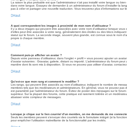
La raison la plus probable est que l’administrateur n’ait pas installé votre langue ou bi
dans votre langue. Essayez de demander à un administrateur du forum d’installer la langue
pas à créer et partager une nouvelle traduction. Vous trouverez plus d’informations sur le
Haut
A quoi correspondent les images à proximité de mon nom d’utilisateur ?
Il y a deux images qui peuvent être associées avec votre nom d’utilisateur lorsque vous 
d’elles peut être associée à votre rang, généralement des étoiles ou des blocs indiqua
statut sur le forum. La seconde image, souvent plus grande, est connue sous le nom d’
propre à chaque membre.
Haut
Comment puis-je afficher un avatar ?
Depuis votre panneau d’utilisateur, dans l’onglet « profil » vous pouvez ajouter un avata
d’avatar suivantes : Gravatar, galerie, distant ou importé. L’administrateur du forum peut 
manière dont ils sont mis à disposition. Si vous ne pouvez pas utiliser d’avatar, contacte
Haut
Qu’est-ce que mon rang et comment le modifier ?
Les rangs, qui peuvent être associés au nom d’utilisateur, indiquent le nombre de messag
membres tels que les modérateurs et administrateurs. En général, vous ne pouvez pas direc
est paramétré par l’administrateur du forum. Évitez de poster des messages sur le forum
supérieur. Sur la plupart des forums, cette pratique est rarement tolérée et un modérateu
abaisser votre compteur de messages.
Haut
Lorsque je clique sur le lien
courriel
d’un membre, on me demande de me connecter
Seuls les membres peuvent s’envoyer des courriels via le formulaire intégré (si la fonction 
pour empêcher l’utilisation malveillante de la fonctionnalité par les invités.