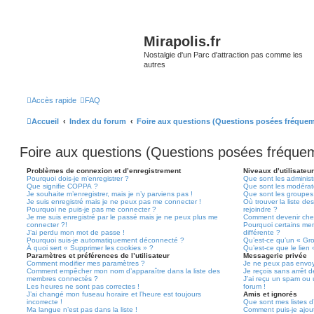
Mirapolis.fr
Nostalgie d'un Parc d'attraction pas comme les
autres
Accès rapide
FAQ
Accueil
Index du forum
Foire aux questions (Questions posées fréque
Foire aux questions (Questions posées fréqu
Problèmes de connexion et d’enregistrement
Niveaux d’utilisateu
Pourquoi dois-je m’enregistrer ?
Que sont les administ
Que signifie COPPA ?
Que sont les modérat
Je souhaite m’enregistrer, mais je n’y parviens pas !
Que sont les groupes d
Je suis enregistré mais je ne peux pas me connecter !
Où trouver la liste de
Pourquoi ne puis-je pas me connecter ?
rejoindre ?
Je me suis enregistré par le passé mais je ne peux plus me
Comment devenir che
connecter ?!
Pourquoi certains me
J’ai perdu mon mot de passe !
différente ?
Pourquoi suis-je automatiquement déconnecté ?
Qu’est-ce qu’un « Gr
À quoi sert « Supprimer les cookies » ?
Qu’est-ce que le lien
Paramètres et préférences de l’utilisateur
Messagerie privée
Comment modifier mes paramètres ?
Je ne peux pas envoy
Comment empêcher mon nom d’apparaître dans la liste des
Je reçois sans arrêt 
membres connectés ?
J’ai reçu un spam ou 
Les heures ne sont pas correctes !
forum !
J’ai changé mon fuseau horaire et l’heure est toujours
Amis et ignorés
incorrecte !
Que sont mes listes d’
Ma langue n’est pas dans la liste !
Comment puis-je ajoute