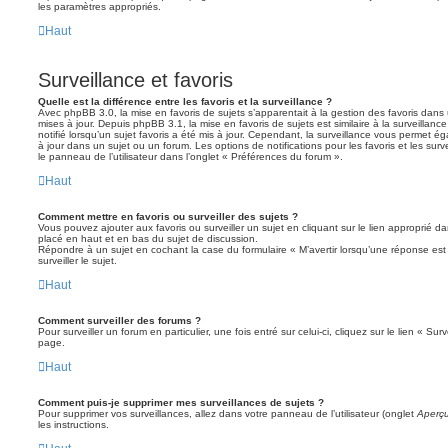
les paramètres appropriés.
Haut
Surveillance et favoris
Quelle est la différence entre les favoris et la surveillance ?
Avec phpBB 3.0, la mise en favoris de sujets s’apparentait à la gestion des favoris dans 
mises à jour. Depuis phpBB 3.1, la mise en favoris de sujets est similaire à la surveillan
notifié lorsqu’un sujet favoris a été mis à jour. Cependant, la surveillance vous permet éga
à jour dans un sujet ou un forum. Les options de notifications pour les favoris et les sur
le panneau de l’utilisateur dans l’onglet « Préférences du forum ».
Haut
Comment mettre en favoris ou surveiller des sujets ?
Vous pouvez ajouter aux favoris ou surveiller un sujet en cliquant sur le lien approprié d
placé en haut et en bas du sujet de discussion.
Répondre à un sujet en cochant la case du formulaire « M’avertir lorsqu’une réponse es
surveiller le sujet.
Haut
Comment surveiller des forums ?
Pour surveiller un forum en particulier, une fois entré sur celui-ci, cliquez sur le lien « Su
page.
Haut
Comment puis-je supprimer mes surveillances de sujets ?
Pour supprimer vos surveillances, allez dans votre panneau de l’utilisateur (onglet
Aperçu
les instructions.