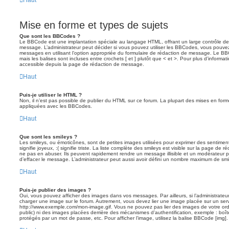
Mise en forme et types de sujets
Que sont les BBCodes ?
Le BBCode est une implantation spéciale au langage HTML, offrant un large contrôle d
message. L’administrateur peut décider si vous pouvez utiliser les BBCodes, vous pouve
messages en utilisant l’option appropriée du formulaire de rédaction de message. Le BB
mais les balises sont incluses entre crochets [ et ] plutôt que < et >. Pour plus d’informa
accessible depuis la page de rédaction de message.
Haut
Puis-je utiliser le HTML ?
Non, il n’est pas possible de publier du HTML sur ce forum. La plupart des mises en fo
appliquées avec les BBCodes.
Haut
Que sont les smileys ?
Les smileys, ou émoticônes, sont de petites images utilisées pour exprimer des sentimen
signifie joyeux, :( signifie triste. La liste complète des smileys est visible sur la page d
ne pas en abuser. Ils peuvent rapidement rendre un message illisible et un modérateur p
d’effacer le message. L’administrateur peut aussi avoir défini un nombre maximum de sm
Haut
Puis-je publier des images ?
Oui, vous pouvez afficher des images dans vos messages. Par ailleurs, si l’administrateur 
charger une image sur le forum. Autrement, vous devez lier une image placée sur un ser
http://www.exemple.com/mon-image.gif. Vous ne pouvez pas lier des images de votre ordi
public) ni des images placées derrière des mécanismes d’authentification, exemple : boîte
protégés par un mot de passe, etc. Pour afficher l’image, utilisez la balise BBCode [img].