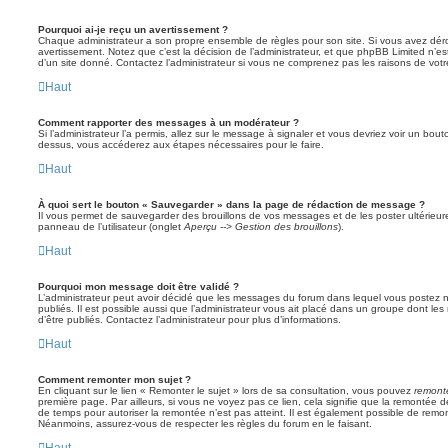
Pourquoi ai-je reçu un avertissement ?
Chaque administrateur a son propre ensemble de règles pour son site. Si vous avez dér
avertissement. Notez que c’est la décision de l’administrateur, et que phpBB Limited n’e
d’un site donné. Contactez l’administrateur si vous ne comprenez pas les raisons de votr
Haut
Comment rapporter des messages à un modérateur ?
Si l’administrateur l’a permis, allez sur le message à signaler et vous devriez voir un bo
dessus, vous accéderez aux étapes nécessaires pour le faire.
Haut
À quoi sert le bouton « Sauvegarder » dans la page de rédaction de message ?
Il vous permet de sauvegarder des brouillons de vos messages et de les poster ultérieure
panneau de l’utilisateur (onglet
Aperçu --> Gestion des brouillons
).
Haut
Pourquoi mon message doit être validé ?
L’administrateur peut avoir décidé que les messages du forum dans lequel vous postez né
publiés. Il est possible aussi que l’administrateur vous ait placé dans un groupe dont le
d’être publiés. Contactez l’administrateur pour plus d’informations.
Haut
Comment remonter mon sujet ?
En cliquant sur le lien « Remonter le sujet » lors de sa consultation, vous pouvez
remont
première page. Par ailleurs, si vous ne voyez pas ce lien, cela signifie que la remontée de
de temps pour autoriser la remontée n’est pas atteint. Il est également possible de rem
Néanmoins, assurez-vous de respecter les règles du forum en le faisant.
Haut