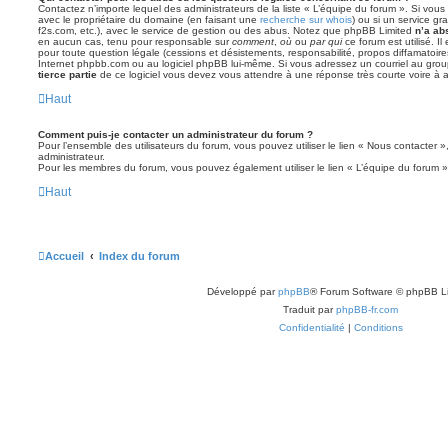
Contactez n’importe lequel des administrateurs de la liste « L’équipe du forum ». Si vou
avec le propriétaire du domaine (en faisant une
recherche sur whois
) ou si un service gra
f2s.com, etc.), avec le service de gestion ou des abus. Notez que phpBB Limited
n’a ab
en aucun cas, tenu pour responsable sur
comment
,
où
ou
par qui
ce forum est utilisé. I
pour toute question légale (cessions et désistements, responsabilité, propos diffamatoire
Internet phpbb.com ou au logiciel phpBB lui-même. Si vous adressez un courriel au grou
tierce partie
de ce logiciel vous devez vous attendre à une réponse très courte voire à
Haut
Comment puis-je contacter un administrateur du forum ?
Pour l’ensemble des utilisateurs du forum, vous pouvez utiliser le lien « Nous contacter »,
administrateur.
Pour les membres du forum, vous pouvez également utiliser le lien « L’équipe du forum »
Haut
Accueil
Index du forum
Développé par
phpBB
® Forum Software © phpBB L
Traduit par
phpBB-fr.com
Confidentialité
|
Conditions