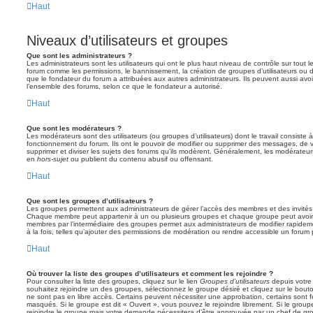
Haut
Niveaux d’utilisateurs et groupes
Que sont les administrateurs ?
Les administrateurs sont les utilisateurs qui ont le plus haut niveau de contrôle sur tout l
forum comme les permissions, le bannissement, la création de groupes d’utilisateurs ou d
que le fondateur du forum a attribuées aux autres administrateurs. Ils peuvent aussi avo
l’ensemble des forums, selon ce que le fondateur a autorisé.
Haut
Que sont les modérateurs ?
Les modérateurs sont des utilisateurs (ou groupes d’utilisateurs) dont le travail consiste à 
fonctionnement du forum. Ils ont le pouvoir de modifier ou supprimer des messages, de verr
supprimer et diviser les sujets des forums qu’ils modèrent. Généralement, les modérateur
en
hors-sujet
ou publient du contenu abusif ou offensant.
Haut
Que sont les groupes d’utilisateurs ?
Les groupes permettent aux administrateurs de gérer l’accès des membres et des invités 
Chaque membre peut appartenir à un ou plusieurs groupes et chaque groupe peut avoir 
membres par l’intermédiaire des groupes permet aux administrateurs de modifier rapide
à la fois, telles qu’ajouter des permissions de modération ou rendre accessible un forum 
Haut
Où trouver la liste des groupes d’utilisateurs et comment les rejoindre ?
Pour consulter la liste des groupes, cliquez sur le lien
Groupes d’utilisateurs
depuis votre 
souhaitez rejoindre un des groupes, sélectionnez le groupe désiré et cliquez sur le bout
ne sont pas en libre accès. Certains peuvent nécessiter une approbation, certains sont
masqués. Si le groupe est dit « Ouvert », vous pouvez le rejoindre librement. Si le grou
rejoindre le groupe mais votre demande nécessitera d’être approuvée par un chef de g