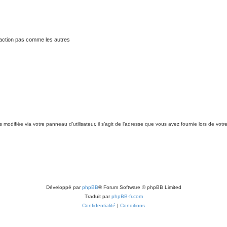
traction pas comme les autres
modifiée via votre panneau d’utilisateur, il s’agit de l’adresse que vous avez fournie lors de votr
Développé par
phpBB
® Forum Software © phpBB Limited
Traduit par
phpBB-fr.com
Confidentialité
|
Conditions