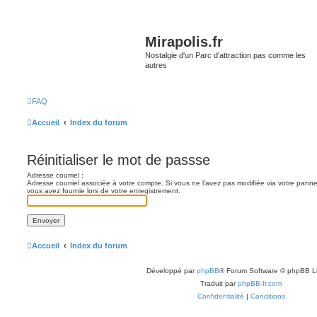
Mirapolis.fr
Nostalgie d'un Parc d'attraction pas comme les
autres
FAQ
Accueil
Index du forum
Réinitialiser le mot de passse
Adresse courriel :
Adresse courriel associée à votre compte. Si vous ne l’avez pas modifiée via votre panneau 
vous avez fournie lors de votre enregistrement.
Accueil
Index du forum
Développé par
phpBB
® Forum Software © phpBB L
Traduit par
phpBB-fr.com
Confidentialité
|
Conditions