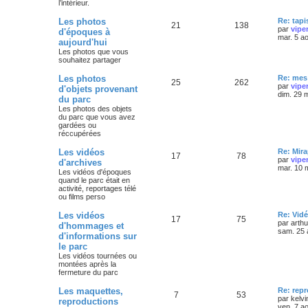
l’intérieur.
Les photos
Re: tapi
21
138
par
vipe
d'époques à
mar. 5 a
aujourd'hui
Les photos que vous
souhaitez partager
Les photos
Re: mes 
25
262
par
vipe
d'objets provenant
dim. 29 
du parc
Les photos des objets
du parc que vous avez
gardées ou
réccupérées
Les vidéos
Re: Mira
17
78
par
vipe
d'archives
mar. 10 
Les vidéos d'époques
quand le parc était en
activité, reportages télé
ou films perso
Les vidéos
Re: Vidé
17
75
par
arth
d'hommages et
sam. 25 
d'informations sur
le parc
Les vidéos tournées ou
montées après la
fermeture du parc
Les maquettes,
Re: rep
7
53
par
kelvi
reproductions
ven. 7 a