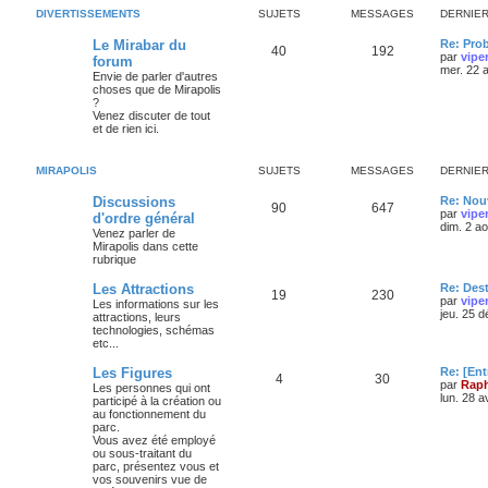
DIVERTISSEMENTS
SUJETS
MESSAGES
DERNIE
Le Mirabar du
Re: Pro
40
192
par
vipe
forum
mer. 22 
Envie de parler d'autres
choses que de Mirapolis
?
Venez discuter de tout
et de rien ici.
MIRAPOLIS
SUJETS
MESSAGES
DERNIE
Discussions
Re: Nouv
90
647
par
vipe
d'ordre général
dim. 2 a
Venez parler de
Mirapolis dans cette
rubrique
Les Attractions
Re: Des
19
230
par
vipe
Les informations sur les
jeu. 25 
attractions, leurs
technologies, schémas
etc...
Les Figures
Re: [Ent
4
30
par
Raph
Les personnes qui ont
lun. 28 a
participé à la création ou
au fonctionnement du
parc.
Vous avez été employé
ou sous-traitant du
parc, présentez vous et
vos souvenirs vue de