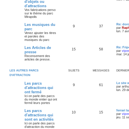
d'objets ou
d'attractions
Vos fabrications perso
sur le thème du parc
Mirapolis
Les musiques du
Re: dor
9
37
par
Raph
parc
lun. 7 av
Venez ajouter les titres
et paroles des
musiques du parc
Les Articles de
Re: Frip
15
58
par
vipe
presse
mar. 14 j
Recensement des
articles de presse.
LES AUTRES PARCS
SUJETS
MESSAGES
DERNIE
D'ATTRACTION
Les parcs
Le site
9
61
par
arth
d'attractions qui
lun. 29 
ont fermé
Ici on parle des parcs
du monde entier qui ont
fermé leurs portes
Les parcs
ferrari l
10
15
par
vipe
d'attractions qui
jeu. 11 s
sont en activités
Ici on parle des parcs
d'attraction du monde