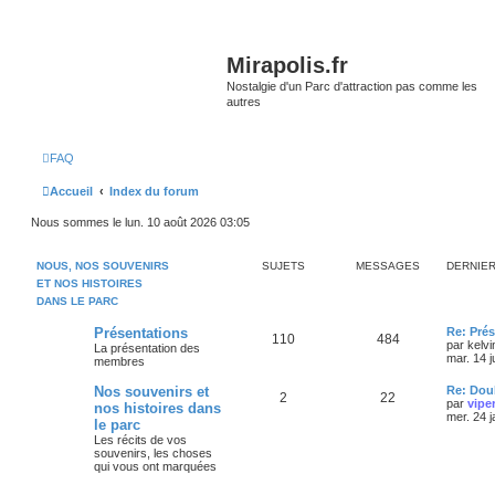
Mirapolis.fr
Nostalgie d'un Parc d'attraction pas comme les
autres
FAQ
Accueil
Index du forum
Nous sommes le lun. 10 août 2026 03:05
NOUS, NOS SOUVENIRS
SUJETS
MESSAGES
DERNIE
ET NOS HISTOIRES
DANS LE PARC
Présentations
Re: Prés
110
484
par
kelvi
La présentation des
mar. 14 j
membres
Nos souvenirs et
Re: Doub
2
22
par
vipe
nos histoires dans
mer. 24 
le parc
Les récits de vos
souvenirs, les choses
qui vous ont marquées