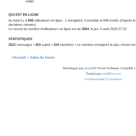
entier.
QUI EST EN LIGNE
Au total il y a
849
utilisateurs en ligne : 1 enregistré, 0 invisible et 848 invités (d’après l
dernières minutes)
Le record du nombre d’utilisateurs en ligne est de
2564
, le jeu. 6 août 2026 07:22
STATISTIQUES
2521
messages •
423
sujets •
154
membres • Le membre enregistré le plus récent es
Accueil
Index du forum
Développé par
phpBB
® Forum Software © phpBB L
Traduit par
phpBB-fr.com
Confidentialité
|
Conditions