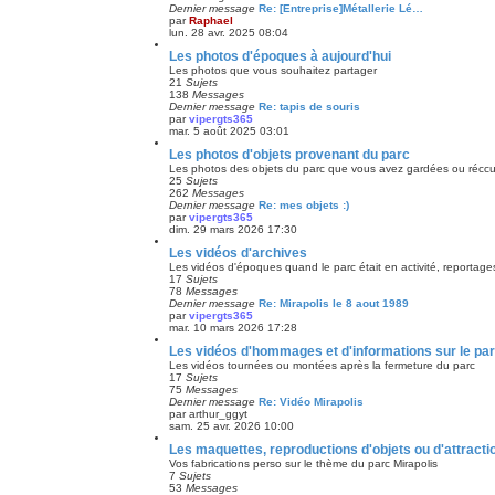
Dernier message
Re: [Entreprise]Métallerie Lé…
par
Raphael
lun. 28 avr. 2025 08:04
Les photos d'époques à aujourd'hui
Les photos que vous souhaitez partager
21
Sujets
138
Messages
Dernier message
Re: tapis de souris
par
vipergts365
mar. 5 août 2025 03:01
Les photos d'objets provenant du parc
Les photos des objets du parc que vous avez gardées ou récc
25
Sujets
262
Messages
Dernier message
Re: mes objets :)
par
vipergts365
dim. 29 mars 2026 17:30
Les vidéos d'archives
Les vidéos d'époques quand le parc était en activité, reportages
17
Sujets
78
Messages
Dernier message
Re: Mirapolis le 8 aout 1989
par
vipergts365
mar. 10 mars 2026 17:28
Les vidéos d'hommages et d'informations sur le pa
Les vidéos tournées ou montées après la fermeture du parc
17
Sujets
75
Messages
Dernier message
Re: Vidéo Mirapolis
par
arthur_ggyt
sam. 25 avr. 2026 10:00
Les maquettes, reproductions d'objets ou d'attracti
Vos fabrications perso sur le thème du parc Mirapolis
7
Sujets
53
Messages