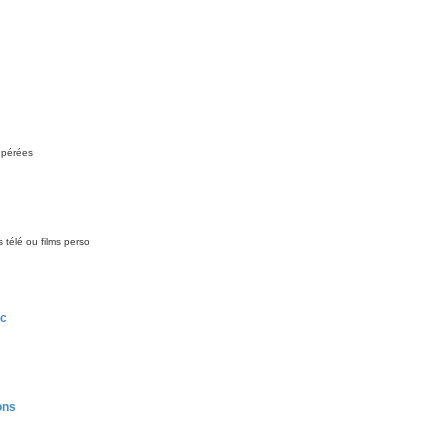
upérées
 télé ou films perso
rc
ons