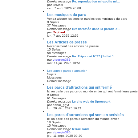
Dernier message
Re: reproduction mirapolis mi…
par
kelvinix
ven. 7 août 2026 20:08
Les musiques du parc
Venez ajouter les titres et paroles des musiques du parc
9
Sujets
37
Messages
Dernier message
Re: dorothée dans la parade d…
par
Raphael
lun. 7 avr. 2025 12:56
Les Articles de presse
Recensement des articles de presse.
15
Sujets
58
Messages
Dernier message
Re: Fripounet N°27 (Juillet 1…
par
vipergts365
mar. 14 juil. 2026 10:51
Les autres parcs d'attraction
Sujets
Messages
Dernier message
Les parcs d'attractions qui ont fermé
Ici on parle des parcs du monde entier qui ont fermé leurs porte
9
Sujets
61
Messages
Dernier message
Le site web du Spreepark
par
arthur_ggyt
lun. 29 déc. 2025 16:21
Les parcs d'attractions qui sont en activités
Ici on parle des parcs d'attraction du monde entier.
10
Sujets
15
Messages
Dernier message
ferrari land
par
vipergts365
jeu. 11 sept. 2025 09:20