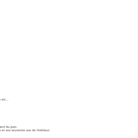
 etc...
ment du parc.
et vos souvenirs vue de l’intérieur.