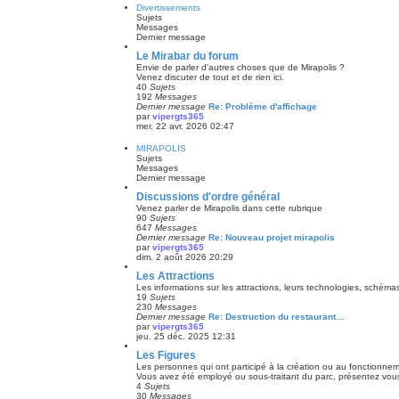
Divertissements
Sujets
Messages
Dernier message
Le Mirabar du forum
Envie de parler d'autres choses que de Mirapolis ?
Venez discuter de tout et de rien ici.
40
Sujets
192
Messages
Dernier message
Re: Problème d'affichage
par
vipergts365
mer. 22 avr. 2026 02:47
MIRAPOLIS
Sujets
Messages
Dernier message
Discussions d'ordre général
Venez parler de Mirapolis dans cette rubrique
90
Sujets
647
Messages
Dernier message
Re: Nouveau projet mirapolis
par
vipergts365
dim. 2 août 2026 20:29
Les Attractions
Les informations sur les attractions, leurs technologies, schémas
19
Sujets
230
Messages
Dernier message
Re: Destruction du restaurant…
par
vipergts365
jeu. 25 déc. 2025 12:31
Les Figures
Les personnes qui ont participé à la création ou au fonctionne
Vous avez été employé ou sous-traitant du parc, présentez vous 
4
Sujets
30
Messages