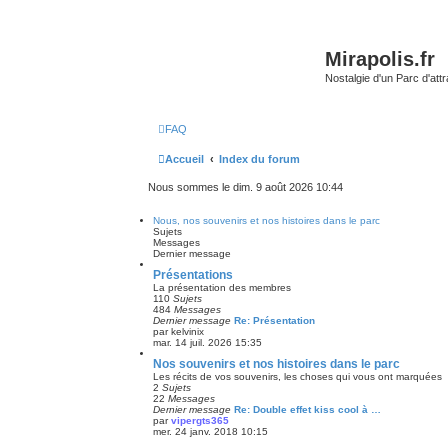
Mirapolis.fr
Nostalgie d'un Parc d'at
FAQ
Accueil
Index du forum
Nous sommes le dim. 9 août 2026 10:44
Nous, nos souvenirs et nos histoires dans le parc
Sujets
Messages
Dernier message
Présentations
La présentation des membres
110
Sujets
484
Messages
Dernier message
Re: Présentation
par
kelvinix
mar. 14 juil. 2026 15:35
Nos souvenirs et nos histoires dans le parc
Les récits de vos souvenirs, les choses qui vous ont marquées
2
Sujets
22
Messages
Dernier message
Re: Double effet kiss cool à …
par
vipergts365
mer. 24 janv. 2018 10:15