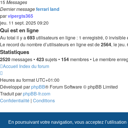
15
Messages
Dernier message
ferrari land
par
vipergts365
jeu. 11 sept. 2025 09:20
Qui est en ligne
Au total il y a
693
utilisateurs en ligne : 1 enregistré, 0 invisibl
Le record du nombre d’utilisateurs en ligne est de
2564
, le jeu
Statistiques
2520
messages •
423
sujets •
154
membres • Le membre enregis
Accueil
Index du forum
Heures au format
UTC+01:00
Développé par
phpBB
® Forum Software © phpBB Limited
Traduit par
phpBB-fr.com
Confidentialité
|
Conditions
En poursuivant votre navigation, vous acceptez l’utilisation