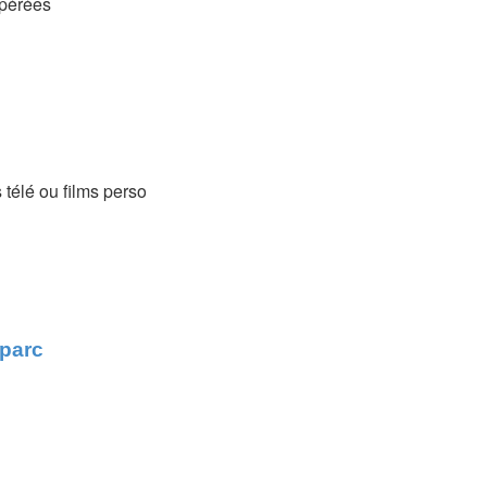
upérées
 télé ou films perso
 parc