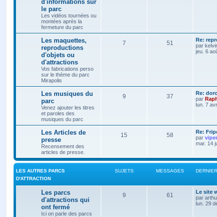
d'informations sur
le parc
Les vidéos tournées ou
montées après la
fermeture du parc
Les maquettes,
Re: rep
7
51
par
kelvi
reproductions
jeu. 6 ao
d'objets ou
d'attractions
Vos fabrications perso
sur le thème du parc
Mirapolis
Les musiques du
Re: dor
9
37
par
Raph
parc
lun. 7 av
Venez ajouter les titres
et paroles des
musiques du parc
Les Articles de
Re: Frip
15
58
par
vipe
presse
mar. 14 j
Recensement des
articles de presse.
LES AUTRES PARCS
SUJETS
MESSAGES
DERNIE
D'ATTRACTION
Les parcs
Le site
9
61
par
arth
d'attractions qui
lun. 29 
ont fermé
Ici on parle des parcs