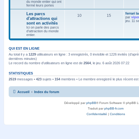
du monde entier qui ont
fermé leurs portes
Les parcs
ferrari l
10
15
par
vipe
d'attractions qui
jeu. 11 s
sont en activités
Ici on parle des parcs
d'attraction du monde
entier.
QUI EST EN LIGNE
Au total il y a
1229
utilisateurs en ligne : 3 enregistrés, 0 invisible et 1226 invités (d’apr
dernières minutes)
Le record du nombre d’utilisateurs en ligne est de
2564
, le jeu. 6 août 2026 07:22
STATISTIQUES
2519
messages •
423
sujets •
154
membres • Le membre enregistré le plus récent es
Accueil
Index du forum
Développé par
phpBB
® Forum Software © phpBB L
Traduit par
phpBB-fr.com
Confidentialité
|
Conditions