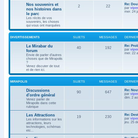
Nos souvenirs et
Re: Doub
2
22
par
vipe
nos histoires dans
mer. 24 
le parc
Les récits de vos
souvenirs, les choses
qui vous ont marquées
DIVERTISSEMENTS
SUJETS
MESSAGES
DERNIE
Le Mirabar du
Re: Pro
40
192
par
vipe
forum
mer. 22 
Envie de parler d'autres
choses que de Mirapolis
?
Venez discuter de tout
et de rien ici.
MIRAPOLIS
SUJETS
MESSAGES
DERNIE
Discussions
Re: Nouv
90
647
par
vipe
d'ordre général
dim. 2 a
Venez parler de
Mirapolis dans cette
rubrique
Les Attractions
Re: Des
19
230
par
vipe
Les informations sur les
jeu. 25 
attractions, leurs
technologies, schémas
etc...