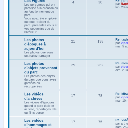
Les Figures
Re: [Ent
4
30
par
Raph
Les personnes qui ont
lun. 28 a
participé à la création ou
au fonctionnement du
parc.
Vous avez été employé
ou sous-traitant du
parc, présentez vous et
vos souvenirs vue de
l’intérieur.
Les photos
Re: tapi
21
138
par
vipe
d'époques à
mar. 5 a
aujourd'hui
Les photos que vous
souhaitez partager
Les photos
Re: mes 
25
262
par
vipe
d'objets provenant
dim. 29 
du parc
Les photos des objets
du parc que vous avez
gardées ou
réccupérées
Les vidéos
Re: Mira
17
78
par
vipe
d'archives
mar. 10 
Les vidéos d'époques
quand le parc était en
activité, reportages télé
ou films perso
Les vidéos
Re: Vidé
17
75
par
arth
d'hommages et
sam. 25 