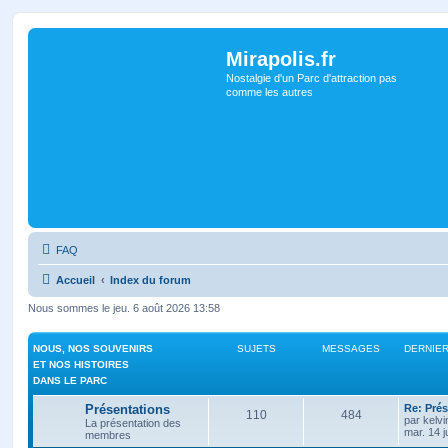
Mirapolis.fr
Nostalgie d'un Parc d'attraction pas
comme les autres
FAQ
Accueil
Index du forum
Nous sommes le jeu. 6 août 2026 13:58
NOUS, NOS SOUVENIRS
SUJETS
MESSAGES
DERNIE
ET NOS HISTOIRES
DANS LE PARC
Présentations
Re: Prés
110
484
par
kelvi
La présentation des
mar. 14 j
membres