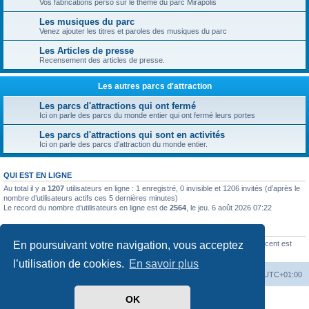
Vos fabrications perso sur le thème du parc Mirapolis
Les musiques du parc
Venez ajouter les titres et paroles des musiques du parc
Les Articles de presse
Recensement des articles de presse.
Les autres parcs d'attraction
Les parcs d'attractions qui ont fermé
Ici on parle des parcs du monde entier qui ont fermé leurs portes
Les parcs d'attractions qui sont en activités
Ici on parle des parcs d'attraction du monde entier.
QUI EST EN LIGNE
Au total il y a
1207
utilisateurs en ligne : 1 enregistré, 0 invisible et 1206 invités (d’après le
nombre d’utilisateurs actifs ces 5 dernières minutes)
Le record du nombre d’utilisateurs en ligne est de
2564
, le jeu. 6 août 2026 07:22
STATISTIQUES
En poursuivant votre navigation, vous acceptez
2521
messages •
423
sujets •
154
membres • Le membre enregistré le plus récent est
Noé-Megel
.
l’utilisation de cookies.
En savoir plus
Accueil
Index du forum
Heures au format
UTC+01:00
OK
Développé par
phpBB
® Forum Software © phpBB Limited