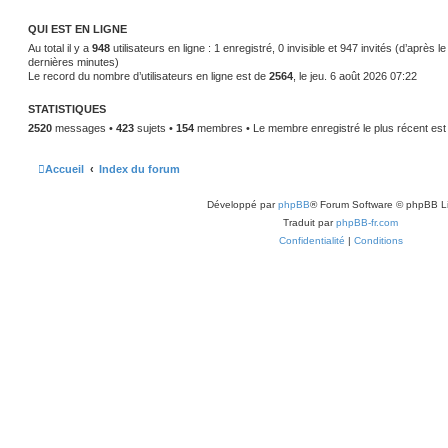
QUI EST EN LIGNE
Au total il y a
948
utilisateurs en ligne : 1 enregistré, 0 invisible et 947 invités (d’après l
dernières minutes)
Le record du nombre d’utilisateurs en ligne est de
2564
, le jeu. 6 août 2026 07:22
STATISTIQUES
2520
messages •
423
sujets •
154
membres • Le membre enregistré le plus récent es
Accueil
Index du forum
Développé par
phpBB
® Forum Software © phpBB L
Traduit par
phpBB-fr.com
Confidentialité
|
Conditions