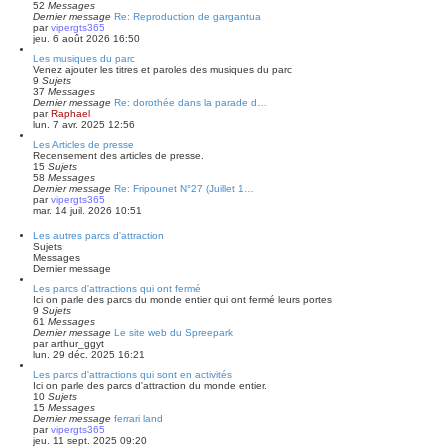
52
Messages
Dernier message
Re: Reproduction de gargantua
par
vipergts365
jeu. 6 août 2026 16:50
Les musiques du parc
Venez ajouter les titres et paroles des musiques du parc
9
Sujets
37
Messages
Dernier message
Re: dorothée dans la parade d…
par
Raphael
lun. 7 avr. 2025 12:56
Les Articles de presse
Recensement des articles de presse.
15
Sujets
58
Messages
Dernier message
Re: Fripounet N°27 (Juillet 1…
par
vipergts365
mar. 14 juil. 2026 10:51
Les autres parcs d'attraction
Sujets
Messages
Dernier message
Les parcs d'attractions qui ont fermé
Ici on parle des parcs du monde entier qui ont fermé leurs portes
9
Sujets
61
Messages
Dernier message
Le site web du Spreepark
par
arthur_ggyt
lun. 29 déc. 2025 16:21
Les parcs d'attractions qui sont en activités
Ici on parle des parcs d'attraction du monde entier.
10
Sujets
15
Messages
Dernier message
ferrari land
par
vipergts365
jeu. 11 sept. 2025 09:20