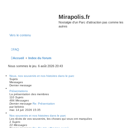
Mirapolis.fr
Nostalgie d'un Parc d'attraction pas comme les
autres
Vers le contenu
FAQ
Accueil
Index du forum
Nous sommes le jeu. 6 août 2026 20:43
Nous, nos souvenirs et nos histoires dans le parc
Sujets
Messages
Dernier message
Présentations
La présentation des membres
110
Sujets
484
Messages
Dernier message
Re: Présentation
par
kelvinix
mar. 14 juil. 2026 15:35
Nos souvenirs et nos histoires dans le parc
Les récits de vos souvenirs, les choses qui vous ont marquées
2
Sujets
22
Messages