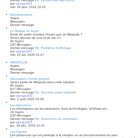
Dernier message
Re: Double effet kiss cool à …
par
vipergts365
mer. 24 janv. 2018 10:15
Divertissements
Sujets
Messages
Dernier message
Le Mirabar du forum
Envie de parler d'autres choses que de Mirapolis ?
Venez discuter de tout et de rien ici.
40
Sujets
192
Messages
Dernier message
Re: Problème d'affichage
par
vipergts365
mer. 22 avr. 2026 02:47
MIRAPOLIS
Sujets
Messages
Dernier message
Discussions d'ordre général
Venez parler de Mirapolis dans cette rubrique
90
Sujets
647
Messages
Dernier message
Re: Nouveau projet mirapolis
par
vipergts365
dim. 2 août 2026 20:29
Les Attractions
Les informations sur les attractions, leurs technologies, schémas etc...
19
Sujets
230
Messages
Dernier message
Re: Destruction du restaurant…
par
vipergts365
jeu. 25 déc. 2025 12:31
Les Figures
Les personnes qui ont participé à la création ou au fonctionnement du parc.