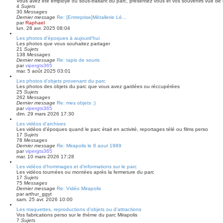
Vous avez été employé ou sous-traitant du parc, présentez vous et vos souvenirs vue de l’
4
Sujets
30
Messages
Dernier message
Re: [Entreprise]Métallerie Lé…
par
Raphael
lun. 28 avr. 2025 08:04
Les photos d'époques à aujourd'hui
Les photos que vous souhaitez partager
21
Sujets
138
Messages
Dernier message
Re: tapis de souris
par
vipergts365
mar. 5 août 2025 03:01
Les photos d'objets provenant du parc
Les photos des objets du parc que vous avez gardées ou réccupérées
25
Sujets
262
Messages
Dernier message
Re: mes objets :)
par
vipergts365
dim. 29 mars 2026 17:30
Les vidéos d'archives
Les vidéos d'époques quand le parc était en activité, reportages télé ou films perso
17
Sujets
78
Messages
Dernier message
Re: Mirapolis le 8 aout 1989
par
vipergts365
mar. 10 mars 2026 17:28
Les vidéos d'hommages et d'informations sur le parc
Les vidéos tournées ou montées après la fermeture du parc
17
Sujets
75
Messages
Dernier message
Re: Vidéo Mirapolis
par
arthur_ggyt
sam. 25 avr. 2026 10:00
Les maquettes, reproductions d'objets ou d'attractions
Vos fabrications perso sur le thème du parc Mirapolis
7
Sujets