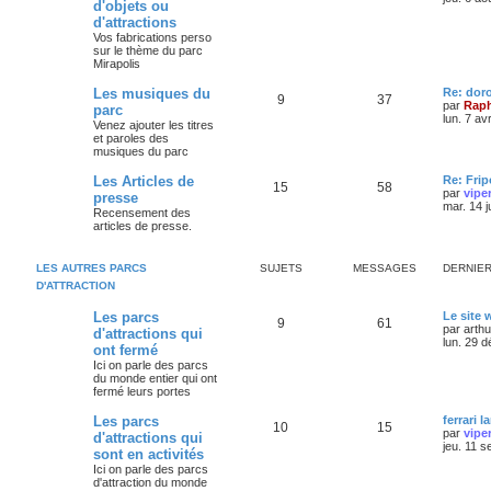
d'objets ou
d'attractions
Vos fabrications perso
sur le thème du parc
Mirapolis
Les musiques du
Re: dor
9
37
par
Raph
parc
lun. 7 av
Venez ajouter les titres
et paroles des
musiques du parc
Les Articles de
Re: Frip
15
58
par
vipe
presse
mar. 14 j
Recensement des
articles de presse.
LES AUTRES PARCS
SUJETS
MESSAGES
DERNIE
D'ATTRACTION
Les parcs
Le site
9
61
par
arth
d'attractions qui
lun. 29 
ont fermé
Ici on parle des parcs
du monde entier qui ont
fermé leurs portes
Les parcs
ferrari l
10
15
par
vipe
d'attractions qui
jeu. 11 s
sont en activités
Ici on parle des parcs
d'attraction du monde