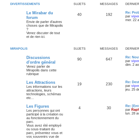
DIVERTISSEMENTS
SUJETS
MESSAGES
DERNIE
Le Mirabar du
Re: Pro
40
192
par
vipe
forum
mer. 22 
Envie de parler d'autres
choses que de Mirapolis
?
Venez discuter de tout
et de rien ici.
MIRAPOLIS
SUJETS
MESSAGES
DERNIE
Discussions
Re: Nouv
90
647
par
vipe
d'ordre général
dim. 2 a
Venez parler de
Mirapolis dans cette
rubrique
Les Attractions
Re: Des
19
230
par
vipe
Les informations sur les
jeu. 25 
attractions, leurs
technologies, schémas
etc...
Les Figures
Re: [Ent
4
30
par
Raph
Les personnes qui ont
lun. 28 a
participé à la création ou
au fonctionnement du
parc.
Vous avez été employé
ou sous-traitant du
parc, présentez vous et
vos souvenirs vue de