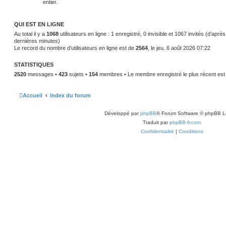
entier.
QUI EST EN LIGNE
Au total il y a
1068
utilisateurs en ligne : 1 enregistré, 0 invisible et 1067 invités (d’aprè
dernières minutes)
Le record du nombre d’utilisateurs en ligne est de
2564
, le jeu. 6 août 2026 07:22
STATISTIQUES
2520
messages •
423
sujets •
154
membres • Le membre enregistré le plus récent es
Accueil
Index du forum
Développé par
phpBB
® Forum Software © phpBB L
Traduit par
phpBB-fr.com
Confidentialité
|
Conditions