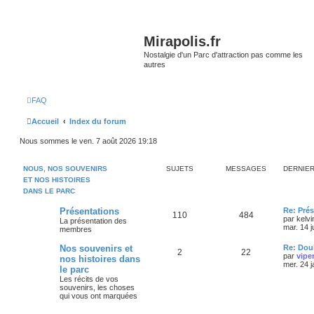
Mirapolis.fr
Nostalgie d'un Parc d'attraction pas comme les
autres
FAQ
Accueil
Index du forum
Nous sommes le ven. 7 août 2026 19:18
NOUS, NOS SOUVENIRS
SUJETS
MESSAGES
DERNIE
ET NOS HISTOIRES
DANS LE PARC
Présentations
Re: Prés
110
484
par
kelvi
La présentation des
mar. 14 j
membres
Nos souvenirs et
Re: Doub
2
22
par
vipe
nos histoires dans
mer. 24 
le parc
Les récits de vos
souvenirs, les choses
qui vous ont marquées