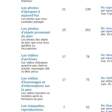
l’intérieur.
Les photos
Re: tapi
21
138
par
vipe
d'époques à
mar. 5 a
aujourd'hui
Les photos que vous
souhaitez partager
Les photos
Re: mes 
25
262
par
vipe
d'objets provenant
dim. 29 
du parc
Les photos des objets
du parc que vous avez
gardées ou
réccupérées
Les vidéos
Re: Mira
17
78
par
vipe
d'archives
mar. 10 
Les vidéos d'époques
quand le parc était en
activité, reportages télé
ou films perso
Les vidéos
Re: Vidé
17
75
par
arth
d'hommages et
sam. 25 
d'informations sur
le parc
Les vidéos tournées ou
montées après la
fermeture du parc
Les maquettes,
Re: Rep
7
52
par
vipe
reproductions
jeu. 6 ao