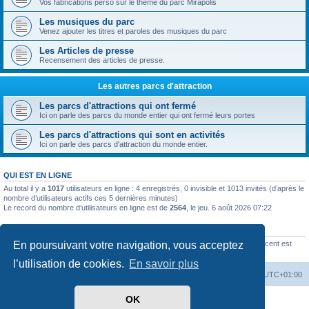
Vos fabrications perso sur le thème du parc Mirapolis
Les musiques du parc
Venez ajouter les titres et paroles des musiques du parc
Les Articles de presse
Recensement des articles de presse.
Les autres parcs d'attraction
Les parcs d'attractions qui ont fermé
Ici on parle des parcs du monde entier qui ont fermé leurs portes
Les parcs d'attractions qui sont en activités
Ici on parle des parcs d'attraction du monde entier.
QUI EST EN LIGNE
Au total il y a
1017
utilisateurs en ligne : 4 enregistrés, 0 invisible et 1013 invités (d’après le
nombre d’utilisateurs actifs ces 5 dernières minutes)
Le record du nombre d’utilisateurs en ligne est de
2564
, le jeu. 6 août 2026 07:22
STATISTIQUES
En poursuivant votre navigation, vous acceptez
2521
messages •
423
sujets •
154
membres • Le membre enregistré le plus récent est
Noé-Megel
.
l’utilisation de cookies.
En savoir plus
Accueil
Index du forum
Heures au format
UTC+01:00
OK
Développé par
phpBB
® Forum Software © phpBB Limited