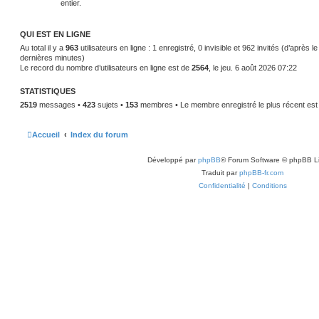
entier.
QUI EST EN LIGNE
Au total il y a
963
utilisateurs en ligne : 1 enregistré, 0 invisible et 962 invités (d’après l
dernières minutes)
Le record du nombre d’utilisateurs en ligne est de
2564
, le jeu. 6 août 2026 07:22
STATISTIQUES
2519
messages •
423
sujets •
153
membres • Le membre enregistré le plus récent es
Accueil
Index du forum
Développé par
phpBB
® Forum Software © phpBB L
Traduit par
phpBB-fr.com
Confidentialité
|
Conditions