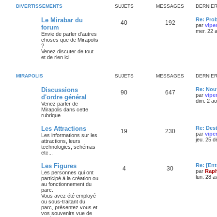
DIVERTISSEMENTS
SUJETS
MESSAGES
DERNIE
Le Mirabar du
Re: Pro
40
192
par
vipe
forum
mer. 22 
Envie de parler d'autres
choses que de Mirapolis
?
Venez discuter de tout
et de rien ici.
MIRAPOLIS
SUJETS
MESSAGES
DERNIE
Discussions
Re: Nouv
90
647
par
vipe
d'ordre général
dim. 2 a
Venez parler de
Mirapolis dans cette
rubrique
Les Attractions
Re: Des
19
230
par
vipe
Les informations sur les
jeu. 25 
attractions, leurs
technologies, schémas
etc...
Les Figures
Re: [Ent
4
30
par
Raph
Les personnes qui ont
lun. 28 a
participé à la création ou
au fonctionnement du
parc.
Vous avez été employé
ou sous-traitant du
parc, présentez vous et
vos souvenirs vue de