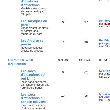
d'objets ou
d'attractions
Vos fabrications perso
sur le thème du parc
Mirapolis
Les musiques du
Re: dor
9
37
par
Raph
parc
lun. 7 av
Venez ajouter les titres
et paroles des
musiques du parc
Les Articles de
Re: Frip
15
58
par
vipe
presse
mar. 14 j
Recensement des
articles de presse.
LES AUTRES PARCS
SUJETS
MESSAGES
DERNIE
D'ATTRACTION
Les parcs
Le site
9
61
par
arth
d'attractions qui
lun. 29 
ont fermé
Ici on parle des parcs
du monde entier qui ont
fermé leurs portes
Les parcs
ferrari l
10
15
par
vipe
d'attractions qui
jeu. 11 s
sont en activités
Ici on parle des parcs
d'attraction du monde