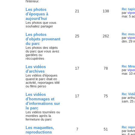
l’intérieur.
Les photos
Re: tapi
21
138
par
vipe
d'époques à
mar. 5 a
aujourd'hui
Les photos que vous
souhaitez partager
Les photos
Re: mes 
25
262
par
vipe
d'objets provenant
dim. 29 
du parc
Les photos des objets
du parc que vous avez
gardées ou
réccupérées
Les vidéos
Re: Mira
17
78
par
vipe
d'archives
mar. 10 
Les vidéos d'époques
quand le parc était en
activité, reportages télé
ou films perso
Les vidéos
Re: Vidé
17
75
par
arth
d'hommages et
sam. 25 
d'informations sur
le parc
Les vidéos tournées ou
montées après la
fermeture du parc
Les maquettes,
Re: rep
7
51
par
kelvi
reproductions
jeu. 6 ao