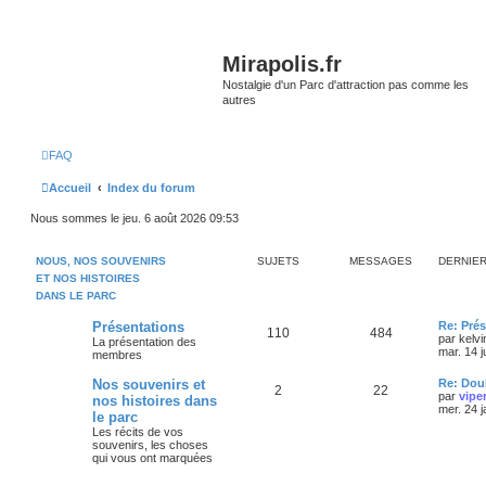
Mirapolis.fr
Nostalgie d'un Parc d'attraction pas comme les
autres
FAQ
Accueil
Index du forum
Nous sommes le jeu. 6 août 2026 09:53
NOUS, NOS SOUVENIRS
SUJETS
MESSAGES
DERNIE
ET NOS HISTOIRES
DANS LE PARC
Présentations
Re: Prés
110
484
par
kelvi
La présentation des
mar. 14 j
membres
Nos souvenirs et
Re: Doub
2
22
par
vipe
nos histoires dans
mer. 24 
le parc
Les récits de vos
souvenirs, les choses
qui vous ont marquées