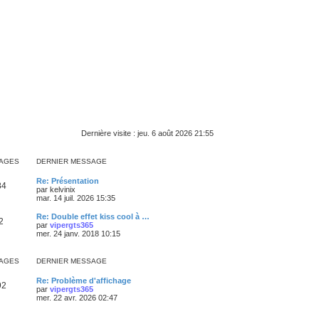
Dernière visite : jeu. 6 août 2026 21:55
AGES
DERNIER MESSAGE
Re: Présentation
84
par
kelvinix
mar. 14 juil. 2026 15:35
Re: Double effet kiss cool à …
2
par
vipergts365
mer. 24 janv. 2018 10:15
AGES
DERNIER MESSAGE
Re: Problème d'affichage
92
par
vipergts365
mer. 22 avr. 2026 02:47