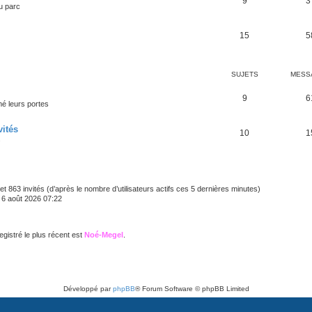
9
3
u parc
15
5
SUJETS
MESS
9
6
mé leurs portes
vités
10
1
.
le et 863 invités (d’après le nombre d’utilisateurs actifs ces 5 dernières minutes)
u. 6 août 2026 07:22
istré le plus récent est
Noé-Megel
.
Développé par
phpBB
® Forum Software © phpBB Limited
Traduit par
phpBB-fr.com