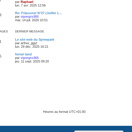
7
par
Raphael
lun. 7 avr. 2025 12:56
Re: Fripounet N°27 (Juillet 1…
8
par
vipergts365
mar. 14 juil. 2026 10:51
AGES
DERNIER MESSAGE
Le site web du Spreepark
1
par
arthur_ggyt
lun. 29 déc. 2025 16:21
ferrari land
5
par
vipergts365
jeu. 11 sept. 2025 09:20
Heures au format
UTC+01:00