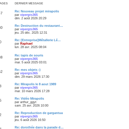
AGES
DERNIER MESSAGE
Re: Nouveau projet mirapolis
47
par
vipergts365
dim. 2 août 2026 20:29
Re: Destruction du restaurant…
30
par
vipergts365
jeu. 25 déc. 2025 12:31
Re: [Entreprise]Métallerie Lé…
0
par
Raphael
lun. 28 avr. 2025 08:04
Re: tapis de souris
38
par
vipergts365
mar. 5 août 2025 03:01
Re: mes objets :)
62
par
vipergts365
dim. 29 mars 2026 17:30
Re: Mirapolis le 8 aout 1989
8
par
vipergts365
mar. 10 mars 2026 17:28
Re: Vidéo Mirapolis
5
par
arthur_ggyt
sam. 25 avr. 2026 10:00
Re: Reproduction de gargantua
2
par
vipergts365
jeu. 6 août 2026 16:50
Re: dorothée dans la parade d…