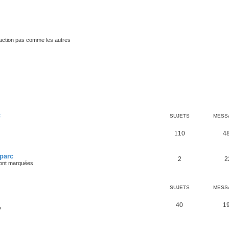
traction pas comme les autres
C
SUJETS
MESS
110
4
 parc
2
2
 ont marquées
SUJETS
MESS
40
1
?