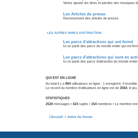
Venez ajouter les titres et paroles des musiques d
Les Articles de presse
Recensement des articles de presse.
LES AUTRES PARCS D'ATTRACTION
Les parcs d'attractions qui ont fermé
Ici on parle des parcs du monde entier qui ont fer
Les parcs d'attractions qui sont en acti
Ici on parle des parcs d'attraction du monde entier
QUI EST EN LIGNE
Au total il y a
864
utilisateurs en ligne : 1 enregistré, 0 invisib
Le record du nombre d’utilisateurs en ligne est de
2564
, le je
STATISTIQUES
2520
messages •
423
sujets •
154
membres • Le membre enreg
Accueil
Index du forum