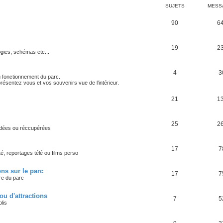
SUJETS
MESS
90
6
19
2
ogies, schémas etc...
4
3
u fonctionnement du parc.
résentez vous et vos souvenirs vue de l’intérieur.
21
1
25
2
rdées ou réccupérées
17
7
é, reportages télé ou films perso
ns sur le parc
17
7
re du parc
ou d'attractions
7
5
lis