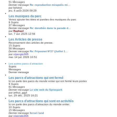
51
Messages
Dernier message
Re: reproduction mirapolis mi…
par
kelvinix
jeu. 6 août 2026 09:29
Les musiques du parc
Venez ajouter les titres et paroles des musiques du parc
9
Sujets
37
Messages
Dernier message
Re: dorothée dans la parade d…
par
Raphael
lun. 7 avr. 2025 12:56
Les Articles de presse
Recensement des articles de presse.
15
Sujets
58
Messages
Dernier message
Re: Fripounet N°27 (Juillet 1…
par
vipergts365
mar. 14 juil. 2026 10:51
Les autres parcs d'attraction
Sujets
Messages
Dernier message
Les parcs d'attractions qui ont fermé
Ici on parle des parcs du monde entier qui ont fermé leurs portes
9
Sujets
61
Messages
Dernier message
Le site web du Spreepark
par
arthur_ggyt
lun. 29 déc. 2025 16:21
Les parcs d'attractions qui sont en activités
Ici on parle des parcs d'attraction du monde entier.
10
Sujets
15
Messages
Dernier message
ferrari land
par
vipergts365