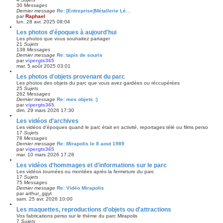
30
Messages
Dernier message
Re: [Entreprise]Métallerie Lé…
par
Raphael
lun. 28 avr. 2025 08:04
Les photos d'époques à aujourd'hui
Les photos que vous souhaitez partager
21
Sujets
138
Messages
Dernier message
Re: tapis de souris
par
vipergts365
mar. 5 août 2025 03:01
Les photos d'objets provenant du parc
Les photos des objets du parc que vous avez gardées ou réccupérées
25
Sujets
262
Messages
Dernier message
Re: mes objets :)
par
vipergts365
dim. 29 mars 2026 17:30
Les vidéos d'archives
Les vidéos d'époques quand le parc était en activité, reportages télé ou films perso
17
Sujets
78
Messages
Dernier message
Re: Mirapolis le 8 aout 1989
par
vipergts365
mar. 10 mars 2026 17:28
Les vidéos d'hommages et d'informations sur le parc
Les vidéos tournées ou montées après la fermeture du parc
17
Sujets
75
Messages
Dernier message
Re: Vidéo Mirapolis
par
arthur_ggyt
sam. 25 avr. 2026 10:00
Les maquettes, reproductions d'objets ou d'attractions
Vos fabrications perso sur le thème du parc Mirapolis
7
Sujets