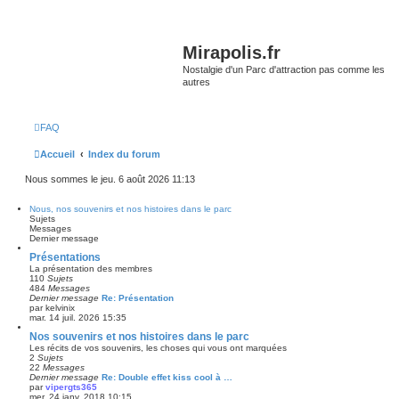
Mirapolis.fr
Nostalgie d'un Parc d'attraction pas comme les
autres
FAQ
Accueil
Index du forum
Nous sommes le jeu. 6 août 2026 11:13
Nous, nos souvenirs et nos histoires dans le parc
Sujets
Messages
Dernier message
Présentations
La présentation des membres
110
Sujets
484
Messages
Dernier message
Re: Présentation
par
kelvinix
mar. 14 juil. 2026 15:35
Nos souvenirs et nos histoires dans le parc
Les récits de vos souvenirs, les choses qui vous ont marquées
2
Sujets
22
Messages
Dernier message
Re: Double effet kiss cool à …
par
vipergts365
mer. 24 janv. 2018 10:15