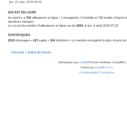
jeu. 11 sept. 2025 09:20
QUI EST EN LIGNE
Au total il y a
762
utilisateurs en ligne : 2 enregistrés, 0 invisible et 760 invités (d’après 
dernières minutes)
Le record du nombre d’utilisateurs en ligne est de
2564
, le jeu. 6 août 2026 07:22
STATISTIQUES
2519
messages •
423
sujets •
154
membres • Le membre enregistré le plus récent es
Accueil
Index du forum
Développé par
phpBB
® Forum Software © phpBB L
Traduit par
phpBB-fr.com
Confidentialité
|
Conditions