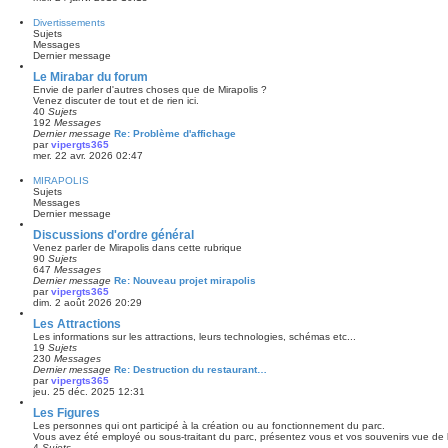
Divertissements
Sujets
Messages
Dernier message
Le Mirabar du forum
Envie de parler d'autres choses que de Mirapolis ?
Venez discuter de tout et de rien ici.
40
Sujets
192
Messages
Dernier message
Re: Problème d'affichage
par
vipergts365
mer. 22 avr. 2026 02:47
MIRAPOLIS
Sujets
Messages
Dernier message
Discussions d'ordre général
Venez parler de Mirapolis dans cette rubrique
90
Sujets
647
Messages
Dernier message
Re: Nouveau projet mirapolis
par
vipergts365
dim. 2 août 2026 20:29
Les Attractions
Les informations sur les attractions, leurs technologies, schémas etc...
19
Sujets
230
Messages
Dernier message
Re: Destruction du restaurant…
par
vipergts365
jeu. 25 déc. 2025 12:31
Les Figures
Les personnes qui ont participé à la création ou au fonctionnement du parc.
Vous avez été employé ou sous-traitant du parc, présentez vous et vos souvenirs vue de l’
4
Sujets