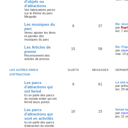
d'objets ou
d'attractions
Vos fabrications perso
sur le thème du parc
Mirapolis
Les musiques du
Re: dor
9
37
par
Raph
parc
lun. 7 av
Venez ajouter les titres
et paroles des
musiques du parc
Les Articles de
Re: Frip
15
58
par
vipe
presse
mar. 14 j
Recensement des
articles de presse.
LES AUTRES PARCS
SUJETS
MESSAGES
DERNIE
D'ATTRACTION
Les parcs
Le site
9
61
par
arth
d'attractions qui
lun. 29 
ont fermé
Ici on parle des parcs
du monde entier qui ont
fermé leurs portes
Les parcs
ferrari l
10
15
par
vipe
d'attractions qui
jeu. 11 s
sont en activités
Ici on parle des parcs
d'attraction du monde