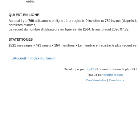
entier.
QUI EST EN LIGNE
Au total il y a
790
utilisateurs en ligne : 1 enregistré, 0 invisible et 789 invités (d’après l
dernières minutes)
Le record du nombre d’utilisateurs en ligne est de
2564
, le jeu. 6 août 2026 07:22
STATISTIQUES
2521
messages •
423
sujets •
154
membres • Le membre enregistré le plus récent es
Accueil
Index du forum
Développé par
phpBB
® Forum Software © phpBB L
Traduit par
phpBB-fr.com
Confidentialité
|
Conditions