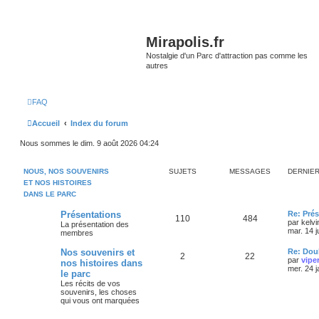
Mirapolis.fr
Nostalgie d'un Parc d'attraction pas comme les
autres
FAQ
Accueil
Index du forum
Nous sommes le dim. 9 août 2026 04:24
NOUS, NOS SOUVENIRS
SUJETS
MESSAGES
DERNIE
ET NOS HISTOIRES
DANS LE PARC
Présentations
Re: Prés
110
484
par
kelvi
La présentation des
mar. 14 j
membres
Nos souvenirs et
Re: Doub
2
22
par
vipe
nos histoires dans
mer. 24 
le parc
Les récits de vos
souvenirs, les choses
qui vous ont marquées