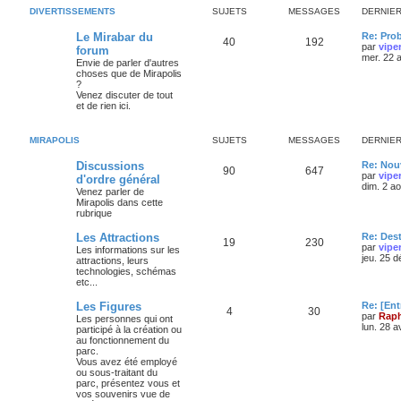
DIVERTISSEMENTS
SUJETS
MESSAGES
DERNIE
Le Mirabar du
Re: Pro
40
192
par
vipe
forum
mer. 22 
Envie de parler d'autres
choses que de Mirapolis
?
Venez discuter de tout
et de rien ici.
MIRAPOLIS
SUJETS
MESSAGES
DERNIE
Discussions
Re: Nouv
90
647
par
vipe
d'ordre général
dim. 2 a
Venez parler de
Mirapolis dans cette
rubrique
Les Attractions
Re: Des
19
230
par
vipe
Les informations sur les
jeu. 25 
attractions, leurs
technologies, schémas
etc...
Les Figures
Re: [Ent
4
30
par
Raph
Les personnes qui ont
lun. 28 a
participé à la création ou
au fonctionnement du
parc.
Vous avez été employé
ou sous-traitant du
parc, présentez vous et
vos souvenirs vue de