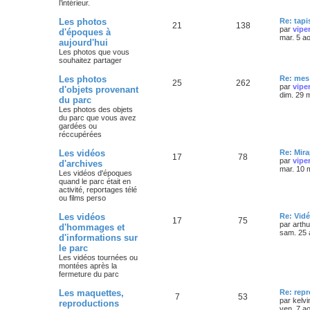
l’intérieur.
Les photos
Re: tapi
21
138
par
vipe
d'époques à
mar. 5 a
aujourd'hui
Les photos que vous
souhaitez partager
Les photos
Re: mes 
25
262
par
vipe
d'objets provenant
dim. 29 
du parc
Les photos des objets
du parc que vous avez
gardées ou
réccupérées
Les vidéos
Re: Mira
17
78
par
vipe
d'archives
mar. 10 
Les vidéos d'époques
quand le parc était en
activité, reportages télé
ou films perso
Les vidéos
Re: Vidé
17
75
par
arth
d'hommages et
sam. 25 
d'informations sur
le parc
Les vidéos tournées ou
montées après la
fermeture du parc
Les maquettes,
Re: rep
7
53
par
kelvi
reproductions
ven. 7 a