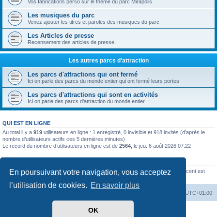
Vos fabrications perso sur le thème du parc Mirapolis
Les musiques du parc
Venez ajouter les titres et paroles des musiques du parc
Les Articles de presse
Recensement des articles de presse.
Les autres parcs d'attraction
Les parcs d'attractions qui ont fermé
Ici on parle des parcs du monde entier qui ont fermé leurs portes
Les parcs d'attractions qui sont en activités
Ici on parle des parcs d'attraction du monde entier.
QUI EST EN LIGNE
Au total il y a
919
utilisateurs en ligne : 1 enregistré, 0 invisible et 918 invités (d’après le
nombre d’utilisateurs actifs ces 5 dernières minutes)
Le record du nombre d’utilisateurs en ligne est de
2564
, le jeu. 6 août 2026 07:22
STATISTIQUES
En poursuivant votre navigation, vous acceptez
2522
messages •
423
sujets •
154
membres • Le membre enregistré le plus récent est
Noé-Megel
.
l’utilisation de cookies.
En savoir plus
Accueil
Index du forum
Heures au format
UTC+01:00
OK
Développé par
phpBB
® Forum Software © phpBB Limited