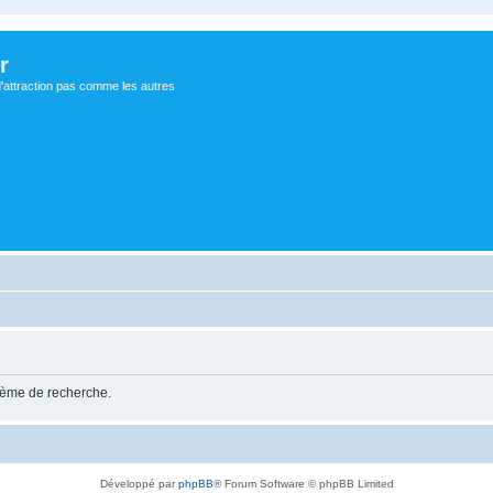
r
d'attraction pas comme les autres
stème de recherche.
Développé par
phpBB
® Forum Software © phpBB Limited