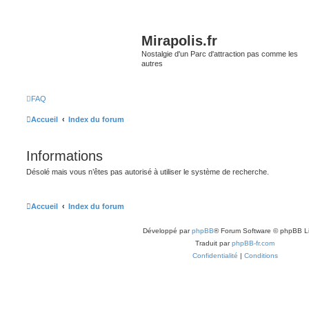
Mirapolis.fr
Nostalgie d'un Parc d'attraction pas comme les
autres
FAQ
Accueil
Index du forum
Informations
Désolé mais vous n’êtes pas autorisé à utiliser le système de recherche.
Accueil
Index du forum
Développé par
phpBB
® Forum Software © phpBB L
Traduit par
phpBB-fr.com
Confidentialité
|
Conditions