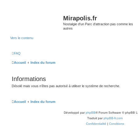
Mirapolis.fr
Nostalgie d'un Parc d'attraction pas comme les
autres
Vers le contenu
FAQ
Accueil
Index du forum
Informations
Désolé mais vous n’êtes pas autorisé à utiliser le système de recherche.
Accueil
Index du forum
Développé par
phpBB
® Forum Software © phpBB L
Traduit par
phpBB-fr.com
Confidentialité
|
Conditions