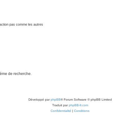
traction pas comme les autres
stème de recherche.
Développé par
phpBB
® Forum Software © phpBB Limited
Traduit par
phpBB-fr.com
Confidentialité
|
Conditions