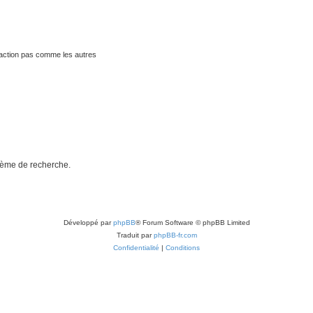
traction pas comme les autres
stème de recherche.
Développé par
phpBB
® Forum Software © phpBB Limited
Traduit par
phpBB-fr.com
Confidentialité
|
Conditions