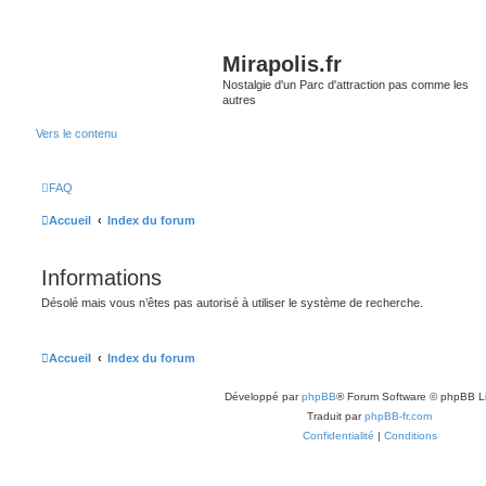
Mirapolis.fr
Nostalgie d'un Parc d'attraction pas comme les
autres
Vers le contenu
FAQ
Accueil
Index du forum
Informations
Désolé mais vous n’êtes pas autorisé à utiliser le système de recherche.
Accueil
Index du forum
Développé par
phpBB
® Forum Software © phpBB L
Traduit par
phpBB-fr.com
Confidentialité
|
Conditions