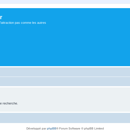
r
d'attraction pas comme les autres
de recherche.
Développé par
phpBB
® Forum Software © phpBB Limited