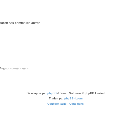
traction pas comme les autres
stème de recherche.
Développé par
phpBB
® Forum Software © phpBB Limited
Traduit par
phpBB-fr.com
Confidentialité
|
Conditions