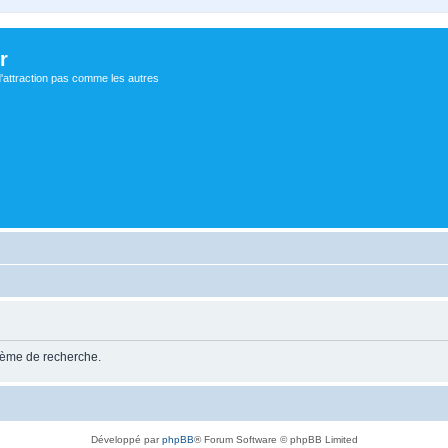
r
d'attraction pas comme les autres
stème de recherche.
Développé par
phpBB
® Forum Software © phpBB Limited