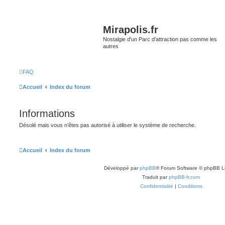
Mirapolis.fr
Nostalgie d'un Parc d'attraction pas comme les
autres
FAQ
Accueil
Index du forum
Informations
Désolé mais vous n’êtes pas autorisé à utiliser le système de recherche.
Accueil
Index du forum
Développé par
phpBB
® Forum Software © phpBB L
Traduit par
phpBB-fr.com
Confidentialité
|
Conditions