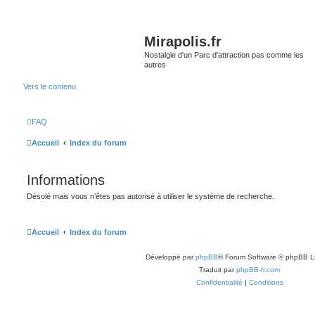
Mirapolis.fr
Nostalgie d'un Parc d'attraction pas comme les
autres
Vers le contenu
FAQ
Accueil
Index du forum
Informations
Désolé mais vous n’êtes pas autorisé à utiliser le système de recherche.
Accueil
Index du forum
Développé par
phpBB
® Forum Software © phpBB L
Traduit par
phpBB-fr.com
Confidentialité
|
Conditions