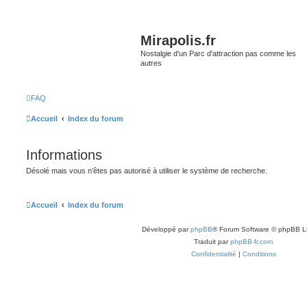
Mirapolis.fr
Nostalgie d'un Parc d'attraction pas comme les
autres
FAQ
Accueil
Index du forum
Informations
Désolé mais vous n’êtes pas autorisé à utiliser le système de recherche.
Accueil
Index du forum
Développé par
phpBB
® Forum Software © phpBB L
Traduit par
phpBB-fr.com
Confidentialité
|
Conditions