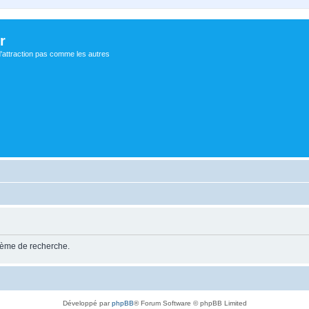
r
d'attraction pas comme les autres
stème de recherche.
Développé par
phpBB
® Forum Software © phpBB Limited