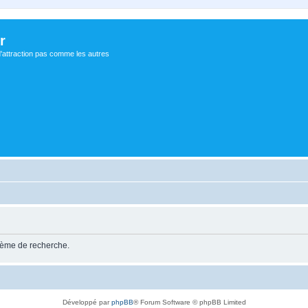
r
d'attraction pas comme les autres
stème de recherche.
Développé par
phpBB
® Forum Software © phpBB Limited