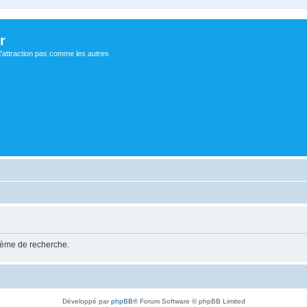
r
d'attraction pas comme les autres
stème de recherche.
Développé par
phpBB
® Forum Software © phpBB Limited