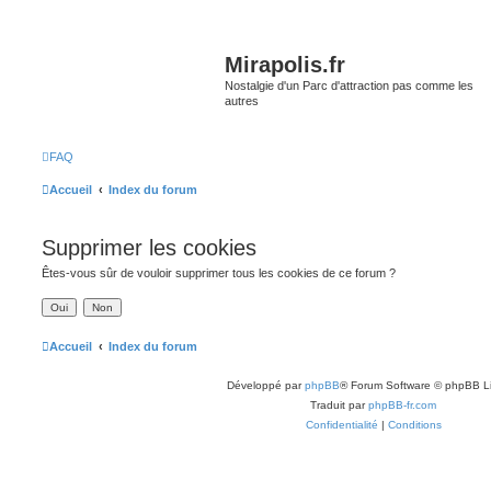
Mirapolis.fr
Nostalgie d'un Parc d'attraction pas comme les
autres
FAQ
Accueil
Index du forum
Supprimer les cookies
Êtes-vous sûr de vouloir supprimer tous les cookies de ce forum ?
Accueil
Index du forum
Développé par
phpBB
® Forum Software © phpBB L
Traduit par
phpBB-fr.com
Confidentialité
|
Conditions