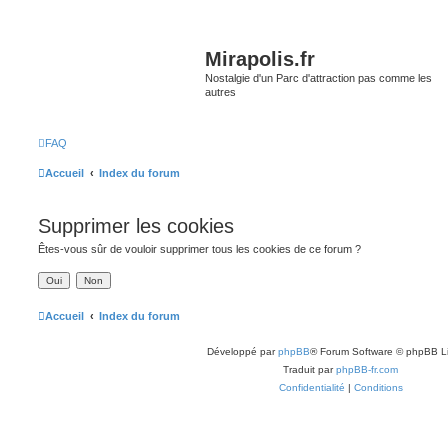
Mirapolis.fr
Nostalgie d'un Parc d'attraction pas comme les
autres
FAQ
Accueil
Index du forum
Supprimer les cookies
Êtes-vous sûr de vouloir supprimer tous les cookies de ce forum ?
Accueil
Index du forum
Développé par
phpBB
® Forum Software © phpBB L
Traduit par
phpBB-fr.com
Confidentialité
|
Conditions